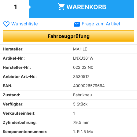
shopping_cart
WARENKORB
favorite_border
email
Wunschliste
Frage zum Artikel
Fahrzeugprüfung
Hersteller:
MAHLE
Artikel-Nr.:
LNXJ361W
Hersteller-Nr.:
022 02 N0
Anbieter Art.-Nr.:
3530512
EAN:
4009026579664
Zustand:
Fabrikneu
Verfügbar:
5 Stück
Verkaufseinheit:
1
Zylinderbohrung:
79,5 mm
Komponentennummer:
1. R 1.5 Mo