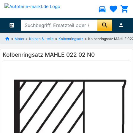
directions_car
favorite
shopping_cart
search
ballot
person
Motor
Kolben & -teile
Kolbenringsatz
Kolbenringsatz MAHLE 02
Kolbenringsatz MAHLE 022 02 N0