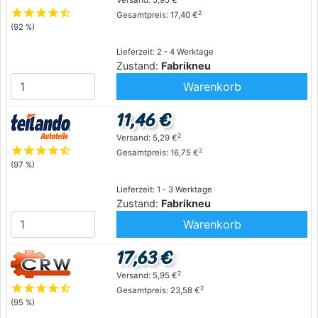
Versand: 5,95 €
star
star
star
star
star_half
2
Gesamtpreis: 17,40 €
(92 %)
Lieferzeit: 2 - 4 Werktage
Zustand:
Fabrikneu
Warenkorb
11,46 €
2
Versand: 5,29 €
star
star
star
star
star_half
2
Gesamtpreis: 16,75 €
(97 %)
Lieferzeit: 1 - 3 Werktage
Zustand:
Fabrikneu
Warenkorb
17,63 €
2
Versand: 5,95 €
star
star
star
star
star_half
2
Gesamtpreis: 23,58 €
(95 %)