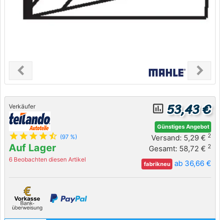
chevron_left
chevron_right
Previous
Next
53,43 €
insert_chart_outlined
Verkäufer
Günstiges Angebot
star
star
star
star
star_half
2
Versand: 5,29 €
(97 %)
Auf Lager
2
Gesamt: 58,72 €
6 Beobachten diesen Artikel
ab 36,66 €
fabrikneu