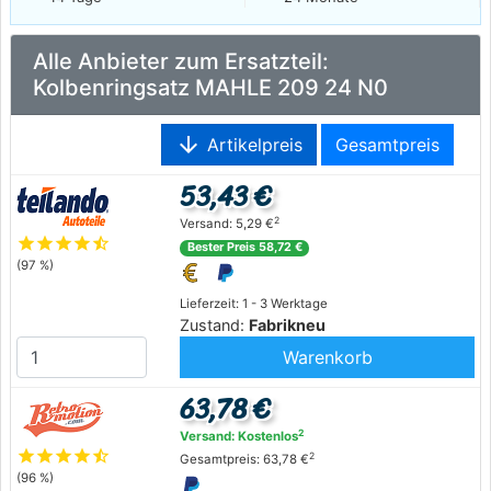
Alle Anbieter zum Ersatzteil:
Kolbenringsatz MAHLE 209 24 N0
arrow_downward
Artikelpreis
Gesamtpreis
53,43 €
2
Versand: 5,29 €
star
star
star
star
star_half
Bester Preis 58,72 €
(97 %)
Lieferzeit: 1 - 3 Werktage
Zustand:
Fabrikneu
Warenkorb
63,78 €
2
Versand: Kostenlos
star
star
star
star
star_half
2
Gesamtpreis: 63,78 €
(96 %)