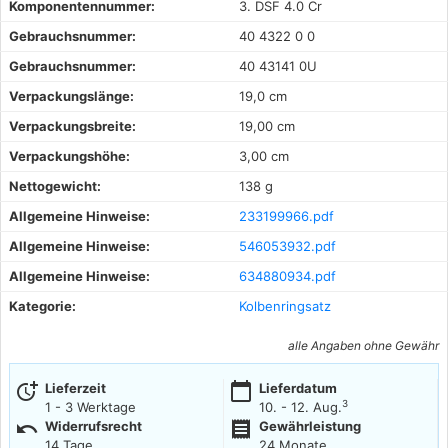
Komponentennummer:
3. DSF 4.0 Cr
Gebrauchsnummer:
40 4322 0 0
Gebrauchsnummer:
40 43141 0U
Verpackungslänge:
19,0 cm
Verpackungsbreite:
19,00 cm
Verpackungshöhe:
3,00 cm
Nettogewicht:
138 g
Allgemeine Hinweise:
233199966.pdf
Allgemeine Hinweise:
546053932.pdf
Allgemeine Hinweise:
634880934.pdf
Kategorie:
Kolbenringsatz
alle Angaben ohne Gewähr
more_time
calendar_today
Lieferzeit
Lieferdatum
3
1 - 3 Werktage
10. - 12. Aug.
undo
receipt
Widerrufsrecht
Gewährleistung
14 Tage
24 Monate