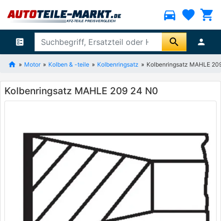
directions_car
favorite
shopping_cart
search
ballot
person
Motor
Kolben & -teile
Kolbenringsatz
Kolbenringsatz MAHLE 20
Kolbenringsatz MAHLE 209 24 N0