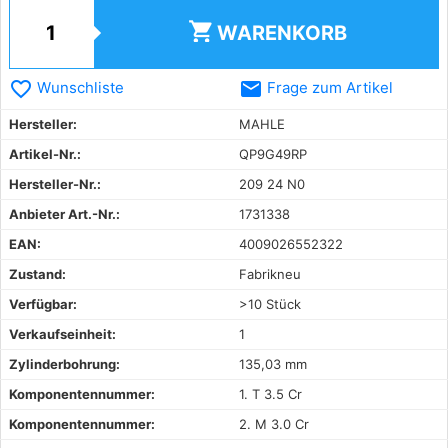
shopping_cart
WARENKORB
favorite_border
email
Wunschliste
Frage zum Artikel
Hersteller:
MAHLE
Artikel-Nr.:
QP9G49RP
Hersteller-Nr.:
209 24 N0
Anbieter Art.-Nr.:
1731338
EAN:
4009026552322
Zustand:
Fabrikneu
Verfügbar:
>10 Stück
Verkaufseinheit:
1
Zylinderbohrung:
135,03 mm
Komponentennummer:
1. T 3.5 Cr
Komponentennummer:
2. M 3.0 Cr