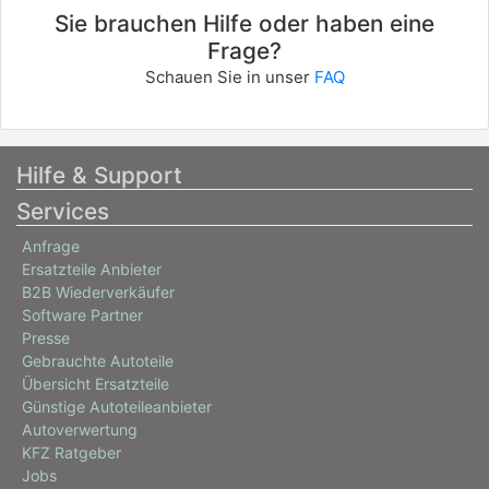
Sie brauchen Hilfe oder haben eine
Frage?
Schauen Sie in unser
FAQ
Hilfe & Support
Services
Anfrage
Ersatzteile Anbieter
B2B Wiederverkäufer
Software Partner
Presse
Gebrauchte Autoteile
Übersicht Ersatzteile
Günstige Autoteileanbieter
Autoverwertung
KFZ Ratgeber
Jobs