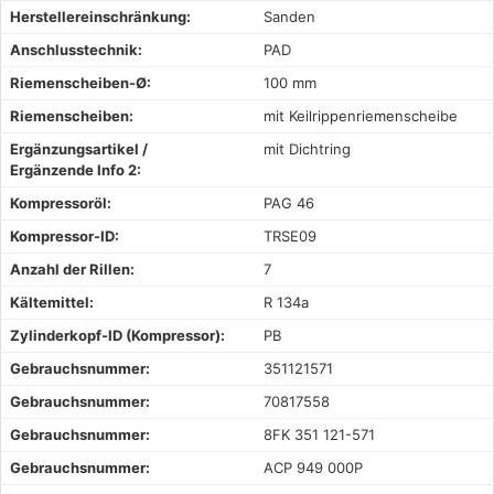
Herstellereinschränkung:
Sanden
Anschlusstechnik:
PAD
Riemenscheiben-Ø:
100 mm
Riemenscheiben:
mit Keilrippenriemenscheibe
Ergänzungsartikel /
mit Dichtring
Ergänzende Info 2:
Kompressoröl:
PAG 46
Kompressor-ID:
TRSE09
Anzahl der Rillen:
7
Kältemittel:
R 134a
Zylinderkopf-ID (Kompressor):
PB
Gebrauchsnummer:
351121571
Gebrauchsnummer:
70817558
Gebrauchsnummer:
8FK 351 121-571
Gebrauchsnummer:
ACP 949 000P