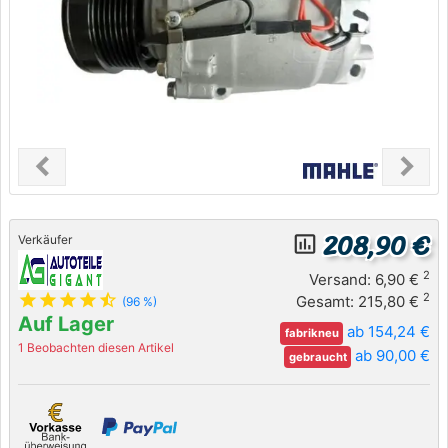
chevron_left
chevron_right
Previous
Next
208,90 €
insert_chart_outlined
Verkäufer
2
Versand: 6,90 €
star
star
star
star
star_half
2
Gesamt: 215,80 €
(96 %)
Auf Lager
ab 154,24 €
fabrikneu
1 Beobachten diesen Artikel
ab 90,00 €
gebraucht