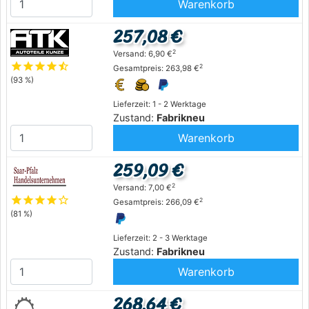
Warenkorb
257,08 €
2
Versand: 6,90 €
star
star
star
star
star_half
2
Gesamtpreis: 263,98 €
(93 %)
Lieferzeit: 1 - 2 Werktage
Zustand:
Fabrikneu
Warenkorb
259,09 €
2
Versand: 7,00 €
star
star
star
star
star_outline
2
Gesamtpreis: 266,09 €
(81 %)
Lieferzeit: 2 - 3 Werktage
Zustand:
Fabrikneu
Warenkorb
268,64 €