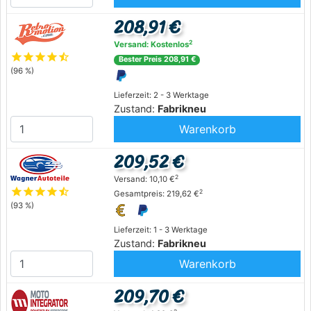
208,91 €
2
Versand: Kostenlos
star
star
star
star
star_half
Bester Preis 208,91 €
(96 %)
Lieferzeit: 2 - 3 Werktage
Zustand:
Fabrikneu
Warenkorb
209,52 €
2
Versand: 10,10 €
star
star
star
star
star_half
2
Gesamtpreis: 219,62 €
(93 %)
Lieferzeit: 1 - 3 Werktage
Zustand:
Fabrikneu
Warenkorb
209,70 €