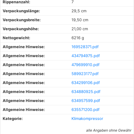
Rippenanzahl:
7
Verpackungslänge:
29,5 cm
Verpackungsbreite:
19,50 cm
Verpackungshöhe:
21,00 cm
Nettogewicht:
6216 g
Allgemeine Hinweise:
169528371.pdf
Allgemeine Hinweise:
434794975.pdf
Allgemeine Hinweise:
479699910.pdf
Allgemeine Hinweise:
589923177.pdf
Allgemeine Hinweise:
634299106.pdf
Allgemeine Hinweise:
634880925.pdf
Allgemeine Hinweise:
634957599.pdf
Allgemeine Hinweise:
635571200.pdf
Kategorie:
Klimakompressor
alle Angaben ohne Gewähr