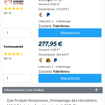
2
Versand: 6,95 €
star
star
star
star
star_half
2
Gesamtpreis: 275,59 €
(97 %)
Lieferzeit: 2 - 4 Werktage
Zustand:
Fabrikneu
Warenkorb
277,95 €
2
Versand: 5,99 €
star
star
star
star
star_outline
2
Gesamtpreis: 283,94 €
(80 %)
Lieferzeit: 2 - 4 Werktage
Zustand:
Fabrikneu
Warenkorb
Informationen zum Artikel
Das Produkt Kompressor, Klimaanlage des Herstellers