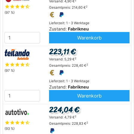
2
Versand: 4,90 €
star
star
star
star
star_half
2
Gesamtpreis: 214,60 €
(97 %)
Lieferzeit: 1 - 3 Werktage
Zustand:
Fabrikneu
Warenkorb
223,11 €
2
Versand: 5,29 €
star
star
star
star
star_half
2
Gesamtpreis: 228,40 €
(97 %)
Lieferzeit: 1 - 3 Werktage
Zustand:
Fabrikneu
Warenkorb
224,04 €
2
Versand: 4,79 €
star
star
star
star
star_half
2
Gesamtpreis: 228,83 €
(93 %)