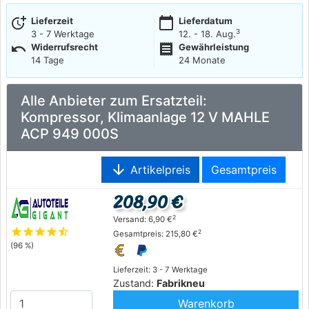
more_time
calendar_today
Lieferzeit
Lieferdatum
3
3 - 7 Werktage
12. - 18. Aug.
undo
receipt
Widerrufsrecht
Gewährleistung
14 Tage
24 Monate
Alle Anbieter zum Ersatzteil:
Kompressor, Klimaanlage 12 V MAHLE
ACP 949 000S
arrow_downward
Artikelpreis
Gesamtpreis
208,90 €
2
Versand: 6,90 €
star
star
star
star
star_half
2
Gesamtpreis: 215,80 €
(96 %)
Lieferzeit: 3 - 7 Werktage
Zustand:
Fabrikneu
Warenkorb