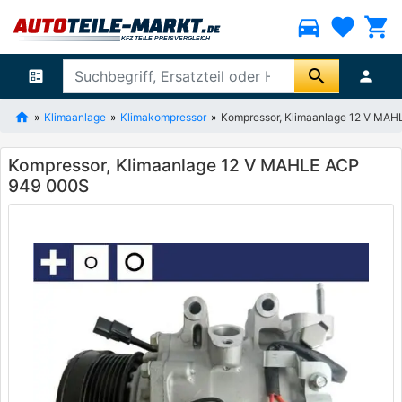
directions_car
favorite
shopping_cart
search
ballot
person
Klimaanlage
Klimakompressor
Kompressor, Klimaanlage 12 V MA
Kompressor, Klimaanlage 12 V MAHLE ACP
949 000S