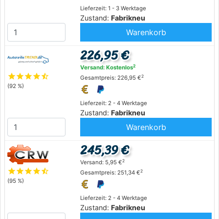
Lieferzeit: 1 - 3 Werktage
Zustand:
Fabrikneu
Warenkorb
226,95 €
2
Versand: Kostenlos
star
star
star
star
star_half
2
Gesamtpreis: 226,95 €
(92 %)
Lieferzeit: 2 - 4 Werktage
Zustand:
Fabrikneu
Warenkorb
245,39 €
2
Versand: 5,95 €
star
star
star
star
star_half
2
Gesamtpreis: 251,34 €
(95 %)
Lieferzeit: 2 - 4 Werktage
Zustand:
Fabrikneu