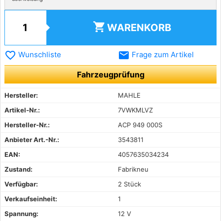
shopping_cart
WARENKORB
favorite_border
email
Wunschliste
Frage zum Artikel
Fahrzeugprüfung
Hersteller:
MAHLE
Artikel-Nr.:
7VWKMLVZ
Hersteller-Nr.:
ACP 949 000S
Anbieter Art.-Nr.:
3543811
EAN:
4057635034234
Zustand:
Fabrikneu
Verfügbar:
2 Stück
Verkaufseinheit:
1
Spannung:
12 V