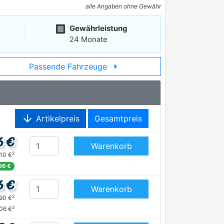
alle Angaben ohne Gewähr
receipt
Gewährleistung
24 Monate
arrow_right
Passende Fahrzeuge
arrow_downward
Artikelpreis
Gesamtpreis
6 €
Warenkorb
2
,10 €
06 €
6 €
Warenkorb
2
,90 €
2
06 €