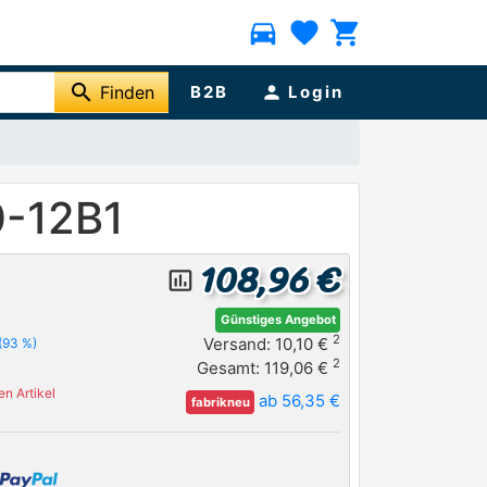
directions_car
favorite
shopping_cart
search
Finden
B2B
person
Login
0-12B1
108,96 €
insert_chart_outlined
Günstiges Angebot
2
Versand: 10,10 €
(93 %)
2
Gesamt: 119,06 €
n Artikel
ab 56,35 €
fabrikneu