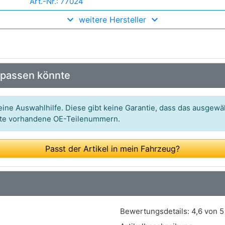
Art.-Nr.: 77024
weitere Hersteller
Art.-Nr.: 0 580 203 002
Art.-Nr.: EF4181
Art.-Nr.: 775282
 passen könnte
Art.-Nr.: 8TF 358 304-421
Art.-Nr.: 7507024
ine Auswahlhilfe. Diese gibt keine Garantie, dass das ausgewäh
itte vorhandene OE-Teilenummern.
Art.-Nr.: FDB2047
Art.-Nr.: FDB2047
Passt der Artikel in mein Fahrzeug?
Art.-Nr.: 72393
Bewertungsdetails:
4,6 von 5