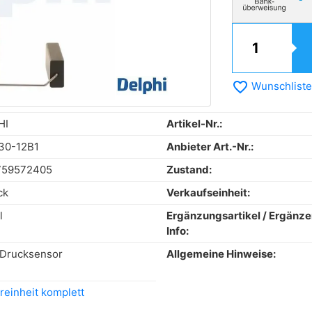
favorite_border
Wunschliste
HI
Artikel-Nr.:
30-12B1
Anbieter Art.-Nr.:
759572405
Zustand:
ck
Verkaufseinheit:
l
Ergänzungsartikel / Ergänz
Info:
Drucksensor
Allgemeine Hinweise:
reinheit komplett