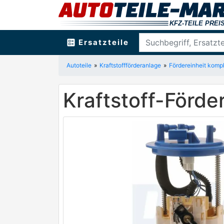
ballot
Ersatzteile
Autoteile
Kraftstoffförderanlage
Fördereinheit kompl
Kraftstoff-Förd