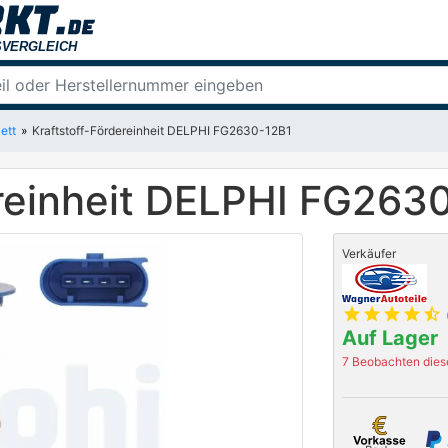
ett
Kraftstoff-Fördereinheit DELPHI FG2630-12B1
ereinheit DELPHI FG263
Verkäufer
star
star
star
star
star_half
Auf Lager
7 Beobachten diese