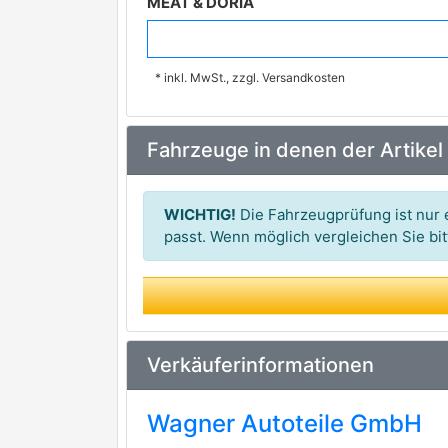
MEAT & DORIA
BOSCH
premium Marke
* inkl. MwSt., zzgl. Versandkosten
ELTA AUTOMOTIVE
ERA
Fahrzeuge in denen der Artikel
HELLA
HOFFER
WICHTIG!
Die Fahrzeugprüfung ist nur e
LUCAS
passt. Wenn möglich vergleichen Sie b
premium Marke
LUCAS ELECTRICAL
SIDAT
Verkäuferinformationen
Wagner Autoteile GmbH