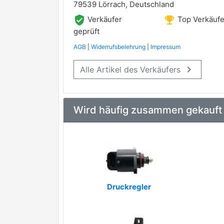
79539 Lörrach, Deutschland
verified_user
emoji_events
Verkäufer
Top Verkäufe
geprüft
AGB
|
Widerrufsbelehrung
|
Impressum
keyboard_arrow_right
Alle Artikel des Verkäufers
Wird häufig zusammen gekauft
Druckregler