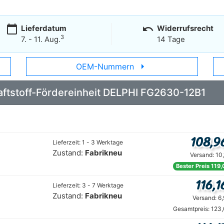
calendar_today
undo
Lieferdatum
Widerrufsrecht
3
7. - 11. Aug.
14 Tage
arrow_right
OEM-Nummern
Kraftstoff-Fördereinheit DELPHI FG2630-12B1
108,9
Lieferzeit: 1 - 3 Werktage
Zustand:
Fabrikneu
Versand: 10
Bester Preis 119,
116,1
Lieferzeit: 3 - 7 Werktage
Zustand:
Fabrikneu
Versand: 6
Gesamtpreis: 123,