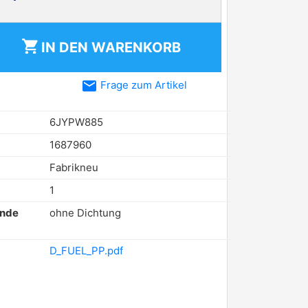
shopping_cart
IN DEN
WARENKORB
email
Frage zum Artikel
6JYPW885
1687960
Fabrikneu
1
ende
ohne Dichtung
D_FUEL_PP.pdf