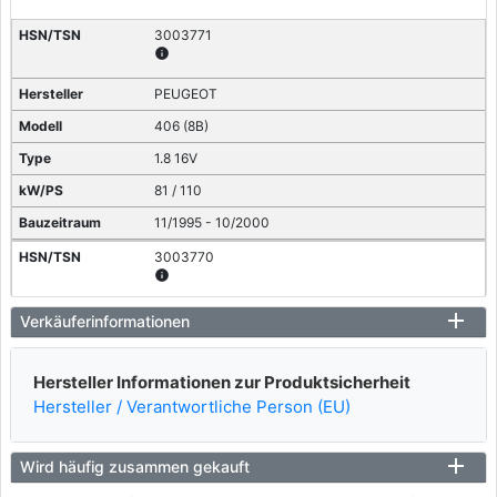
3003771
info
PEUGEOT
406 (8B)
1.8 16V
81 / 110
11/1995 - 10/2000
3003770
info
PEUGEOT
Verkäuferinformationen
406 (8B)
Hersteller Informationen zur Produktsicherheit
2.0 16V
Hersteller / Verantwortliche Person (EU)
97 / 132
11/1995 - 05/2004
Wird häufig zusammen gekauft
3003801
info