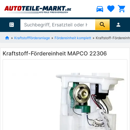
directions_car
favorite
shopping_cart
search
ballot
person
Kraftstoffförderanlage
Fördereinheit komplett
Kraftstoff-Förderei
Kraftstoff-Fördereinheit MAPCO 22306