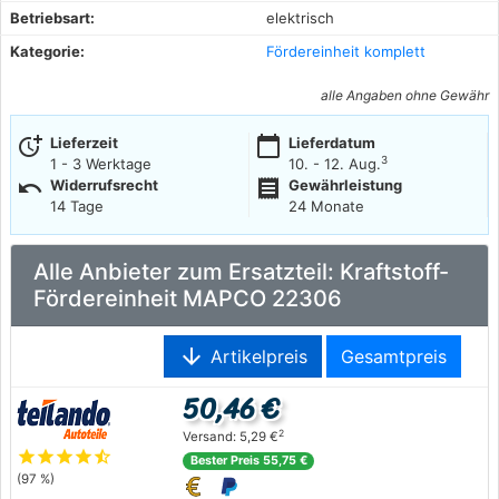
Betriebsart:
elektrisch
Kategorie:
Fördereinheit komplett
alle Angaben ohne Gewähr
more_time
calendar_today
Lieferzeit
Lieferdatum
3
1 - 3 Werktage
10. - 12. Aug.
undo
receipt
Widerrufsrecht
Gewährleistung
14 Tage
24 Monate
Alle Anbieter zum Ersatzteil: Kraftstoff-
Fördereinheit MAPCO 22306
arrow_downward
Artikelpreis
Gesamtpreis
50,46 €
2
Versand: 5,29 €
star
star
star
star
star_half
Bester Preis 55,75 €
(97 %)