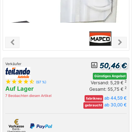
chevron_left
chevron_right
Previous
Next
50,46 €
insert_chart_outlined
Verkäufer
Günstiges Angebot
star
star
star
star
star_half
2
Versand: 5,29 €
(97 %)
Auf Lager
2
Gesamt: 55,75 €
7 Beobachten diesen Artikel
ab 44,59 €
fabrikneu
ab 30,00 €
gebraucht