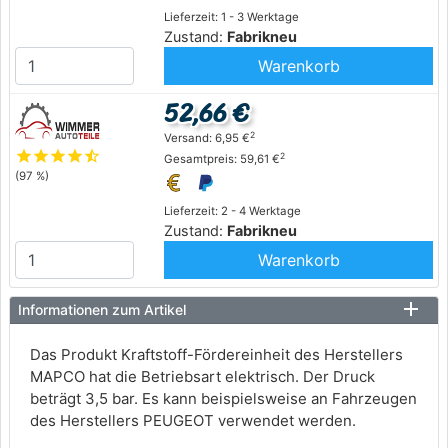
Lieferzeit: 1 - 3 Werktage
Zustand:
Fabrikneu
Warenkorb
52,66 €
2
Versand: 6,95 €
star
star
star
star
star_half
2
Gesamtpreis: 59,61 €
(97 %)
Lieferzeit: 2 - 4 Werktage
Zustand:
Fabrikneu
Warenkorb
Informationen zum Artikel
Das Produkt Kraftstoff-Fördereinheit des Herstellers
MAPCO hat die Betriebsart elektrisch. Der Druck
beträgt 3,5 bar. Es kann beispielsweise an Fahrzeugen
des Herstellers PEUGEOT verwendet werden.