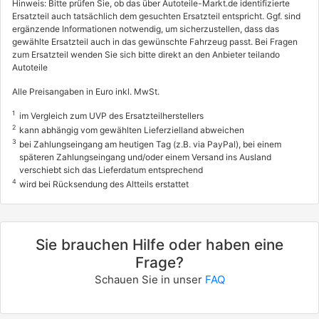
Hinweis: Bitte prüfen Sie, ob das über Autoteile-Markt.de identifizierte
Ersatzteil auch tatsächlich dem gesuchten Ersatzteil entspricht. Ggf. sind
PEUGEOT
ergänzende Informationen notwendig, um sicherzustellen, dass das
gewählte Ersatzteil auch in das gewünschte Fahrzeug passt. Bei Fragen
406 Break (8E/F)
zum Ersatzteil wenden Sie sich bitte direkt an den Anbieter teilando
Autoteile
1.8 16V
81 / 110
Alle Preisangaben in Euro inkl. MwSt.
10/1996 - 10/2000
1
im Vergleich zum UVP des Ersatzteilherstellers
2
kann abhängig vom gewählten Lieferzielland abweichen
3003806
3
info
bei Zahlungseingang am heutigen Tag (z.B. via PayPal), bei einem
späteren Zahlungseingang und/oder einem Versand ins Ausland
PEUGEOT
verschiebt sich das Lieferdatum entsprechend
4
wird bei Rücksendung des Altteils erstattet
406 Break (8E/F)
2.0 16V
97 / 132
Sie brauchen Hilfe oder haben eine
10/1996 - 10/2004
Frage?
3003819
Schauen Sie in unser
FAQ
info
PEUGEOT