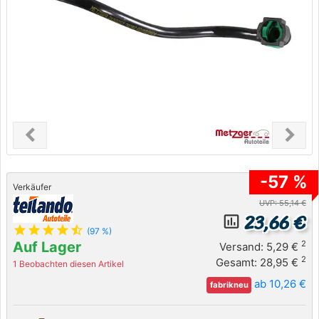
chevron_left
chevron_right
Previous
Next
-57 %
Verkäufer
UVP: 55,14 €
23,66 €
insert_chart_outlined
star
star
star
star
star_half
(97 %)
Auf Lager
2
Versand: 5,29 €
2
Gesamt: 28,95 €
1 Beobachten diesen Artikel
ab 10,26 €
fabrikneu