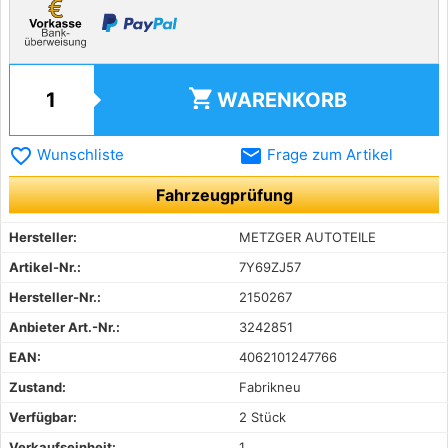
shopping_cart
WARENKORB
favorite_border
email
Wunschliste
Frage zum Artikel
Fahrzeugprüfung
Hersteller:
METZGER AUTOTEILE
Artikel-Nr.:
7Y69ZJ57
Hersteller-Nr.:
2150267
Anbieter Art.-Nr.:
3242851
EAN:
4062101247766
Zustand:
Fabrikneu
Verfügbar:
2 Stück
Verkaufseinheit:
1