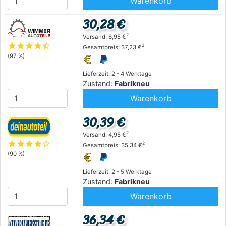
Warenkorb
30,28 €
2
Versand: 6,95 €
star
star
star
star
star_half
2
Gesamtpreis: 37,23 €
(97 %)
Lieferzeit: 2 - 4 Werktage
Zustand:
Fabrikneu
Warenkorb
30,39 €
2
Versand: 4,95 €
star
star
star
star
star_outline
2
Gesamtpreis: 35,34 €
(90 %)
Lieferzeit: 2 - 5 Werktage
Zustand:
Fabrikneu
Warenkorb
36,34 €