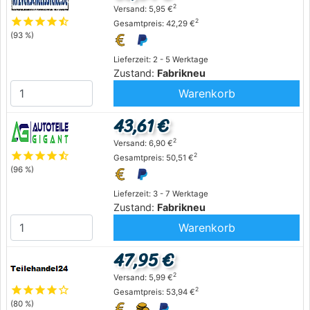
2
Versand: 5,95 €
star
star
star
star
star_half
2
Gesamtpreis: 42,29 €
(93 %)
Lieferzeit: 2 - 5 Werktage
Zustand:
Fabrikneu
Warenkorb
43,61 €
2
Versand: 6,90 €
star
star
star
star
star_half
2
Gesamtpreis: 50,51 €
(96 %)
Lieferzeit: 3 - 7 Werktage
Zustand:
Fabrikneu
Warenkorb
47,95 €
2
Versand: 5,99 €
star
star
star
star
star_outline
2
Gesamtpreis: 53,94 €
(80 %)