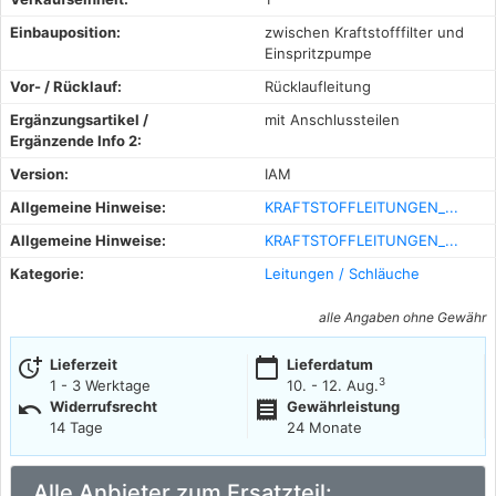
Einbauposition:
zwischen Kraftstofffilter und
Einspritzpumpe
Vor- / Rücklauf:
Rücklaufleitung
Ergänzungsartikel /
mit Anschlussteilen
Ergänzende Info 2:
Version:
IAM
Allgemeine Hinweise:
KRAFTSTOFFLEITUNGEN_...
Allgemeine Hinweise:
KRAFTSTOFFLEITUNGEN_...
Kategorie:
Leitungen / Schläuche
alle Angaben ohne Gewähr
more_time
calendar_today
Lieferzeit
Lieferdatum
3
1 - 3 Werktage
10. - 12. Aug.
undo
receipt
Widerrufsrecht
Gewährleistung
14 Tage
24 Monate
Alle Anbieter zum Ersatzteil: