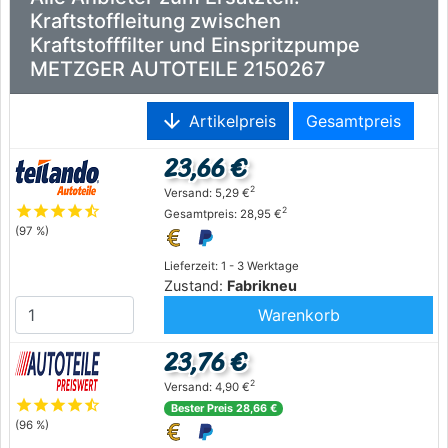
Kraftstoffleitung zwischen
Kraftstofffilter und Einspritzpumpe
METZGER AUTOTEILE 2150267
arrow_downward
Artikelpreis
Gesamtpreis
23,66 €
2
Versand: 5,29 €
star
star
star
star
star_half
2
Gesamtpreis: 28,95 €
(97 %)
Lieferzeit: 1 - 3 Werktage
Zustand:
Fabrikneu
Warenkorb
23,76 €
2
Versand: 4,90 €
star
star
star
star
star_half
Bester Preis 28,66 €
(96 %)