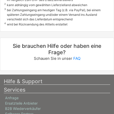
0035ANL, 0035AQZ, 0035AST
2
kann abhängig vom gewählten Lieferzielland abweichen
3
bei Zahlungseingang am heutigen Tag (z.B. via PayPal), bei einem
OPEL
späteren Zahlungseingang und/oder einem Versand ins Ausland
ASTRA J Caravan (P10)
verschiebt sich das Lieferdatum entsprechend
4
wird bei Rücksendung des Altteils erstattet
1.7 CDTI (35)
92 / 125
10/2010 - 10/2015
Sie brauchen Hilfe oder haben eine
0035ANK, 0035ARA, 0035ASS
Frage?
info
Schauen Sie in unser
FAQ
OPEL
ASTRA J Caravan (P10)
1.7 CDTI (35)
Hilfe & Support
81 / 110
Services
10/2010 - 10/2015
Anfrage
0035ATW
Ersatzteile Anbieter
info
B2B Wiederverkäufer
OPEL
Software Partner