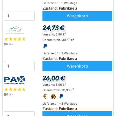
Lieferzeit: 1 - 2 Werktage
Zustand:
Fabrikneu
Warenkorb
24,73 €
2
Versand: 5,90 €
star
star
star
star
star_half
2
Gesamtpreis: 30,63 €
(97 %)
Lieferzeit: 1 - 3 Werktage
Zustand:
Fabrikneu
Warenkorb
26,00 €
2
Versand: 5,90 €
star
star
star
star
star_half
2
Gesamtpreis: 31,90 €
(97 %)
Lieferzeit: 1 - 3 Werktage
Zustand:
Fabrikneu