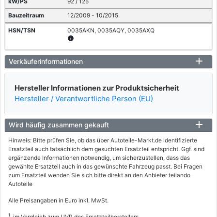
92 / 125
12/2009 - 10/2015
0035AKN, 0035AQY, 0035AXQ
info
OPEL
Verkäuferinformationen
ASTRA J (P10)
1.7 CDTI (68)
Hersteller Informationen zur Produktsicherheit
Hersteller / Verantwortliche Person (EU)
81 / 110
09/2009 - 10/2015
Wird häufig zusammen gekauft
0035APE, 0035ASV
info
Hinweis: Bitte prüfen Sie, ob das über Autoteile-Markt.de identifizierte
Ersatzteil auch tatsächlich dem gesuchten Ersatzteil entspricht. Ggf. sind
OPEL
ergänzende Informationen notwendig, um sicherzustellen, dass das
gewählte Ersatzteil auch in das gewünschte Fahrzeug passt. Bei Fragen
ASTRA J Caravan (P10)
zum Ersatzteil wenden Sie sich bitte direkt an den Anbieter teilando
1.7 CDTI (35)
Autoteile
74 / 101
Alle Preisangaben in Euro inkl. MwSt.
10/2010 - 10/2015
1
im Vergleich zum UVP des Ersatzteilherstellers