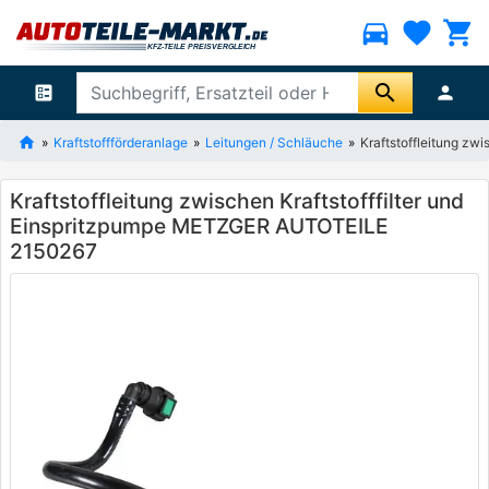
directions_car
favorite
shopping_cart
search
ballot
person
Kraftstoffförderanlage
Leitungen / Schläuche
Kraftstoffleitung z
Kraftstoffleitung zwischen Kraftstofffilter und
Einspritzpumpe METZGER AUTOTEILE
2150267