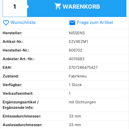
shopping_cart
WARENKORB
favorite_border
email
Wunschliste
Frage zum Artikel
Hersteller:
NISSENS
Artikel-Nr.:
EZV9EZM1
Hersteller-Nr.:
606702
Anbieter Art.-Nr.:
4015683
EAN:
5707286475427
Zustand:
Fabrikneu
Verfügbar:
1 Stück
Verkaufseinheit:
1
Ergänzungsartikel /
mit Dichtungen
Ergänzende Info:
Einlassdurchmesser:
33 mm
Auslassdurchmesser:
33 mm