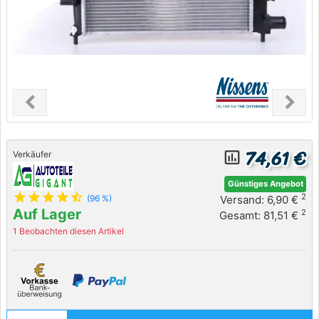
chevron_left
chevron_right
Previous
Next
74,61 €
insert_chart_outlined
Verkäufer
Günstiges Angebot
star
star
star
star
star_half
2
Versand: 6,90 €
(96 %)
Auf Lager
2
Gesamt: 81,51 €
1 Beobachten diesen Artikel