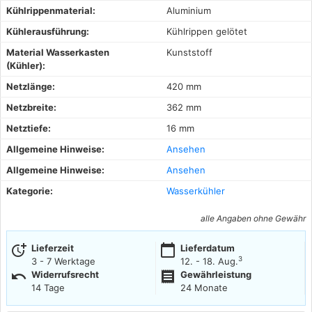
Kühlrippenmaterial:
Aluminium
Kühlerausführung:
Kühlrippen gelötet
Material Wasserkasten
Kunststoff
(Kühler):
Netzlänge:
420 mm
Netzbreite:
362 mm
Netztiefe:
16 mm
Allgemeine Hinweise:
Ansehen
Allgemeine Hinweise:
Ansehen
Kategorie:
Wasserkühler
alle Angaben ohne Gewähr
more_time
calendar_today
Lieferzeit
Lieferdatum
3
3 - 7 Werktage
12. - 18. Aug.
undo
receipt
Widerrufsrecht
Gewährleistung
14 Tage
24 Monate