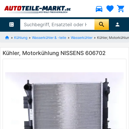
directions_car
favorite
shopping_cart
search
ballot
person
Kühlung
Wasserkühler & -teile
Wasserkühler
Kühler, Motorkühl
Kühler, Motorkühlung NISSENS 606702