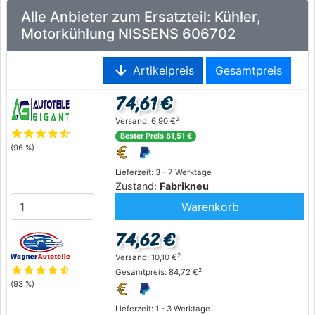
Alle Anbieter zum Ersatzteil: Kühler,
Motorkühlung NISSENS 606702
arrow_downward
Artikelpreis
Gesamtpreis
74,61 €
2
Versand: 6,90 €
star
star
star
star
star_half
Bester Preis 81,51 €
(96 %)
Lieferzeit: 3 - 7 Werktage
Zustand:
Fabrikneu
Warenkorb
74,62 €
2
Versand: 10,10 €
star
star
star
star
star_half
2
Gesamtpreis: 84,72 €
(93 %)
Lieferzeit: 1 - 3 Werktage