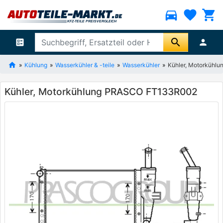
directions_car
favorite
shopping_cart
search
ballot
person
Kühlung
Wasserkühler & -teile
Wasserkühler
Kühler, Motorküh
Kühler, Motorkühlung PRASCO FT133R002