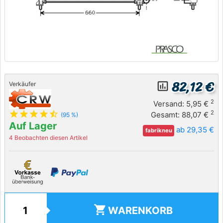
82,12 €
insert_chart_outlined
Verkäufer
2
Versand: 5,95 €
star
star
star
star
star_half
2
Gesamt: 88,07 €
(95 %)
Auf Lager
ab 29,35 €
fabrikneu
4 Beobachten diesen Artikel
shopping_cart
WARENKORB