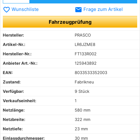
favorite_border
email
Wunschliste
Frage zum Artikel
Fahrzeugprüfung
Hersteller:
PRASCO
Artikel-Nr.:
LR6JZME8
Hersteller-Nr.:
FT133R002
Anbieter Art.-Nr.:
125943892
EAN:
8033533352003
Zustand:
Fabrikneu
Verfügbar:
9 Stück
Verkaufseinheit:
1
Netzlänge:
580 mm
Netzbreite:
322 mm
Netztiefe:
23 mm
Einlassdurchmesser:
30 mm