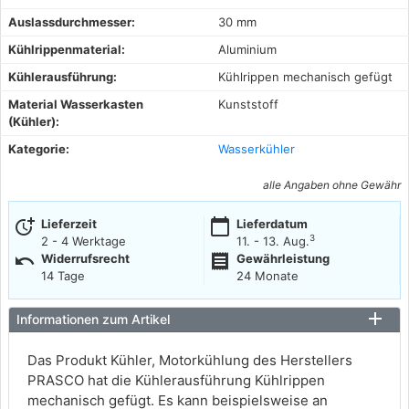
Auslassdurchmesser:
30 mm
Kühlrippenmaterial:
Aluminium
Kühlerausführung:
Kühlrippen mechanisch gefügt
Material Wasserkasten
Kunststoff
(Kühler):
Kategorie:
Wasserkühler
alle Angaben ohne Gewähr
more_time
calendar_today
Lieferzeit
Lieferdatum
3
2 - 4 Werktage
11. - 13. Aug.
undo
receipt
Widerrufsrecht
Gewährleistung
14 Tage
24 Monate
Informationen zum Artikel
Das Produkt Kühler, Motorkühlung des Herstellers
PRASCO hat die Kühlerausführung Kühlrippen
mechanisch gefügt. Es kann beispielsweise an