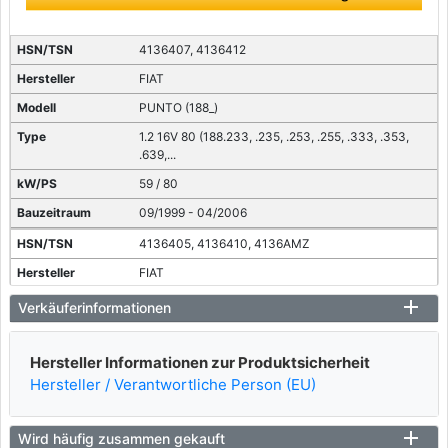
4136407, 4136412
FIAT
PUNTO (188_)
1.2 16V 80 (188.233, .235, .253, .255, .333, .353,
.639,...
59 / 80
09/1999 - 04/2006
4136405, 4136410, 4136AMZ
FIAT
PUNTO (188_)
Verkäuferinformationen
1.2 60 (188.030, .050, .130, .150, .230, .250)
44 / 60
Hersteller Informationen zur Produktsicherheit
Hersteller / Verantwortliche Person (EU)
09/1999 - 12/2010
4136405, 4136410, 4136AMZ
Wird häufig zusammen gekauft