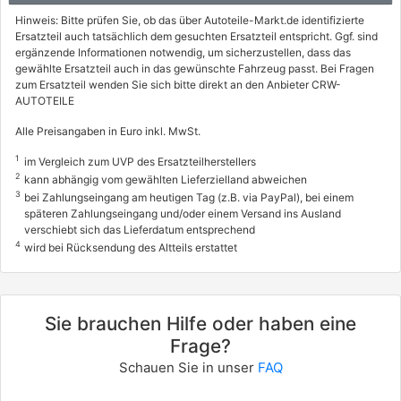
FIAT
Hinweis: Bitte prüfen Sie, ob das über Autoteile-Markt.de identifizierte
PUNTO Kasten/Schrägheck (188_)
Ersatzteil auch tatsächlich dem gesuchten Ersatzteil entspricht. Ggf. sind
ergänzende Informationen notwendig, um sicherzustellen, dass das
1.2 60
gewählte Ersatzteil auch in das gewünschte Fahrzeug passt. Bei Fragen
44 / 60
zum Ersatzteil wenden Sie sich bitte direkt an den Anbieter CRW-
AUTOTEILE
02/2000 - 10/2009
Alle Preisangaben in Euro inkl. MwSt.
1
im Vergleich zum UVP des Ersatzteilherstellers
2
kann abhängig vom gewählten Lieferzielland abweichen
3
bei Zahlungseingang am heutigen Tag (z.B. via PayPal), bei einem
späteren Zahlungseingang und/oder einem Versand ins Ausland
verschiebt sich das Lieferdatum entsprechend
4
wird bei Rücksendung des Altteils erstattet
Sie brauchen Hilfe oder haben eine
Frage?
Schauen Sie in unser
FAQ