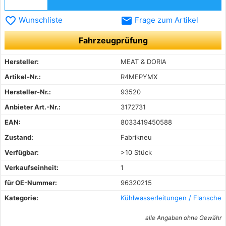
favorite_border
email
Wunschliste
Frage zum Artikel
Fahrzeugprüfung
Hersteller:
MEAT & DORIA
Artikel-Nr.:
R4MEPYMX
Hersteller-Nr.:
93520
Anbieter Art.-Nr.:
3172731
EAN:
8033419450588
Zustand:
Fabrikneu
Verfügbar:
>10 Stück
Verkaufseinheit:
1
für OE-Nummer:
96320215
Kategorie:
Kühlwasserleitungen / Flansche
alle Angaben ohne Gewähr