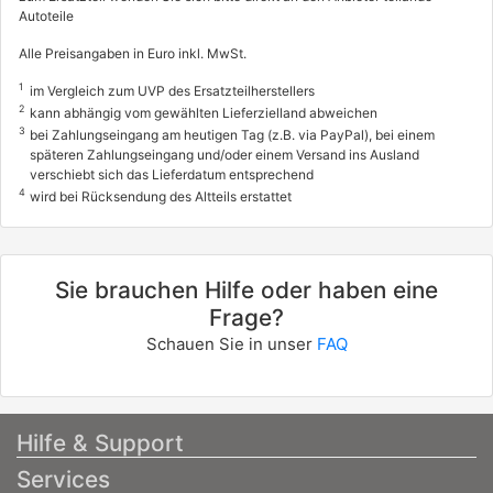
03/2005 - heute
Autoteile
8260AAG
Alle Preisangaben in Euro inkl. MwSt.
CHEVROLET
1
im Vergleich zum UVP des Ersatzteilherstellers
MATIZ (M200, M250)
2
kann abhängig vom gewählten Lieferzielland abweichen
1.0 LPG
3
bei Zahlungseingang am heutigen Tag (z.B. via PayPal), bei einem
späteren Zahlungseingang und/oder einem Versand ins Ausland
49 / 67
verschiebt sich das Lieferdatum entsprechend
4
03/2005 - 03/2011
wird bei Rücksendung des Altteils erstattet
8255333, 8260024
DAEWOO
Sie brauchen Hilfe oder haben eine
MATIZ (M100, M150)
Frage?
0.8
Schauen Sie in unser
FAQ
38 / 52
09/1998 - heute
Hilfe & Support
Services