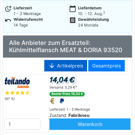
more_time
calendar_today
Lieferzeit
Lieferdatum
3
1 - 3 Werktage
10. - 12. Aug.
undo
receipt
Widerrufsrecht
Gewährleistung
14 Tage
24 Monate
Alle Anbieter zum Ersatzteil:
Kühlmittelflansch MEAT & DORIA 93520
arrow_downward
Artikelpreis
Gesamtpreis
14,04 €
2
Versand: 5,29 €
star
star
star
star
star_half
Bester Preis 19,33 €
(97 %)
Lieferzeit: 1 - 3 Werktage
Zustand:
Fabrikneu
Warenkorb