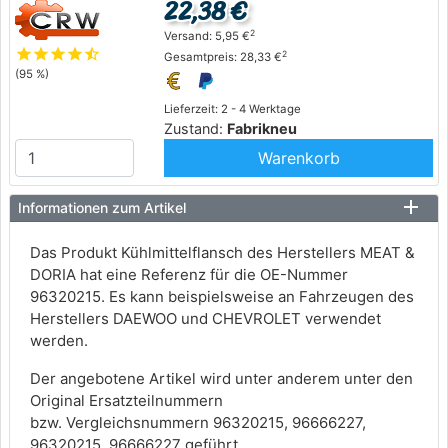
22,38 €
2
Versand: 5,95 €
star
star
star
star
star_half
2
Gesamtpreis: 28,33 €
(95 %)
Lieferzeit: 2 - 4 Werktage
Zustand:
Fabrikneu
Warenkorb
Informationen zum Artikel
Das Produkt Kühlmittelflansch des Herstellers MEAT &
DORIA hat eine Referenz für die OE-Nummer
96320215. Es kann beispielsweise an Fahrzeugen des
Herstellers DAEWOO und CHEVROLET verwendet
werden.
Der angebotene Artikel wird unter anderem unter den
Original Ersatzteilnummern
bzw. Vergleichsnummern 96320215, 96666227,
96320215, 96666227 geführt.