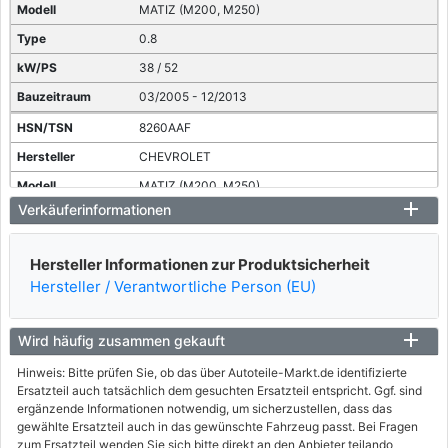
MATIZ (M200, M250)
0.8
38 / 52
03/2005 - 12/2013
8260AAF
CHEVROLET
MATIZ (M200, M250)
Verkäuferinformationen
0.8 LPG
38 / 52
Hersteller Informationen zur Produktsicherheit
03/2005 - 12/2007
Hersteller / Verantwortliche Person (EU)
8260040, 8260AAG
CHEVROLET
Wird häufig zusammen gekauft
MATIZ (M200, M250)
Hinweis: Bitte prüfen Sie, ob das über Autoteile-Markt.de identifizierte
Ersatzteil auch tatsächlich dem gesuchten Ersatzteil entspricht. Ggf. sind
1.0
ergänzende Informationen notwendig, um sicherzustellen, dass das
49 / 67
gewählte Ersatzteil auch in das gewünschte Fahrzeug passt. Bei Fragen
zum Ersatzteil wenden Sie sich bitte direkt an den Anbieter teilando