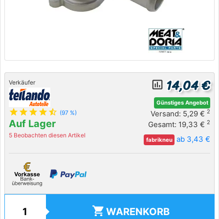
14,04 €
insert_chart_outlined
Verkäufer
Günstiges Angebot
star
star
star
star
star_half
2
Versand: 5,29 €
(97 %)
Auf Lager
2
Gesamt: 19,33 €
5 Beobachten diesen Artikel
ab 3,43 €
fabrikneu
shopping_cart
WARENKORB