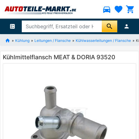
directions_car
favorite
shopping_cart
search
ballot
person
Kühlung
Leitungen / Flansche
Kühlwasserleitungen / Flansche
K
Kühlmittelflansch MEAT & DORIA 93520