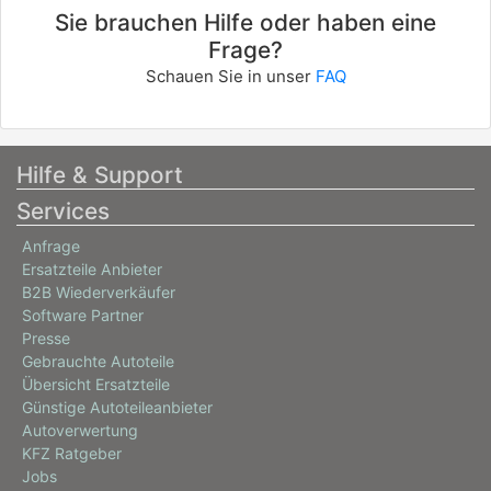
Sie brauchen Hilfe oder haben eine
Frage?
Schauen Sie in unser
FAQ
Hilfe & Support
Services
Anfrage
Ersatzteile Anbieter
B2B Wiederverkäufer
Software Partner
Presse
Gebrauchte Autoteile
Übersicht Ersatzteile
Günstige Autoteileanbieter
Autoverwertung
KFZ Ratgeber
Jobs