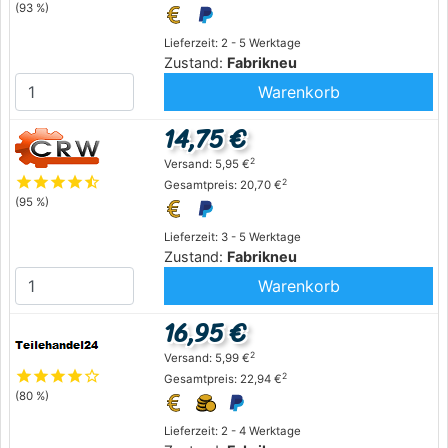
(93 %)
Lieferzeit: 2 - 5 Werktage
Zustand:
Fabrikneu
Warenkorb
14,75 €
2
Versand: 5,95 €
star
star
star
star
star_half
2
Gesamtpreis: 20,70 €
(95 %)
Lieferzeit: 3 - 5 Werktage
Zustand:
Fabrikneu
Warenkorb
16,95 €
2
Versand: 5,99 €
star
star
star
star
star_outline
2
Gesamtpreis: 22,94 €
(80 %)
Lieferzeit: 2 - 4 Werktage