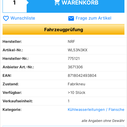
shopping_cart
WARENKORB
favorite_border
email
Wunschliste
Frage zum Artikel
Fahrzeugprüfung
Hersteller:
NRF
Artikel-Nr.:
WL53N3KX
Hersteller-Nr.:
775121
Anbieter Art.-Nr.:
3671306
EAN:
8718042493804
Zustand:
Fabrikneu
Verfügbar:
>10 Stück
Verkaufseinheit:
1
Kategorie:
Kühlwasserleitungen / Flansche
alle Angaben ohne Gewähr