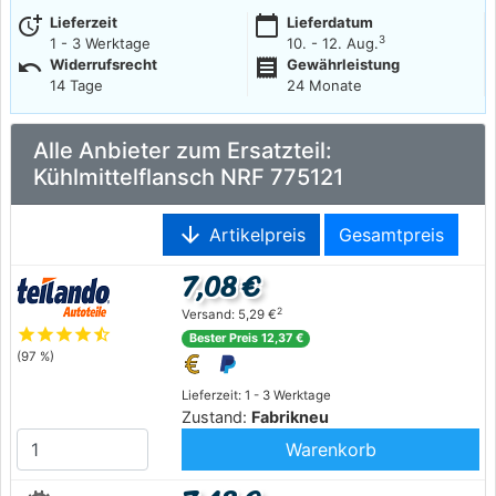
more_time
calendar_today
Lieferzeit
Lieferdatum
3
1 - 3 Werktage
10. - 12. Aug.
undo
receipt
Widerrufsrecht
Gewährleistung
14 Tage
24 Monate
Alle Anbieter zum Ersatzteil:
Kühlmittelflansch NRF 775121
arrow_downward
Artikelpreis
Gesamtpreis
7,08 €
2
Versand: 5,29 €
star
star
star
star
star_half
Bester Preis 12,37 €
(97 %)
Lieferzeit: 1 - 3 Werktage
Zustand:
Fabrikneu
Warenkorb