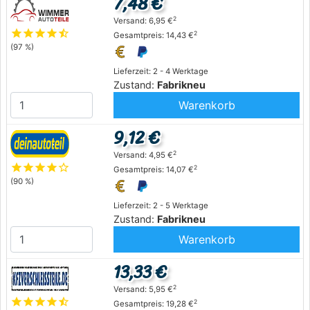
7,48 €
2
Versand: 6,95 €
star
star
star
star
star_half
2
Gesamtpreis: 14,43 €
(97 %)
Lieferzeit: 2 - 4 Werktage
Zustand:
Fabrikneu
Warenkorb
9,12 €
2
Versand: 4,95 €
star
star
star
star
star_outline
2
Gesamtpreis: 14,07 €
(90 %)
Lieferzeit: 2 - 5 Werktage
Zustand:
Fabrikneu
Warenkorb
13,33 €
2
Versand: 5,95 €
star
star
star
star
star_half
2
Gesamtpreis: 19,28 €