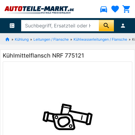
directions_car
favorite
shopping_cart
search
ballot
person
Kühlung
Leitungen / Flansche
Kühlwasserleitungen / Flansche
K
Kühlmittelflansch NRF 775121