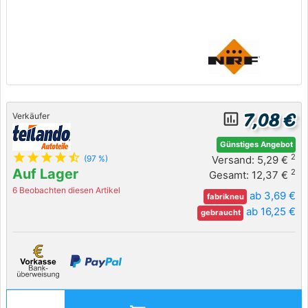
7,08 €
insert_chart_outlined
Verkäufer
Günstiges Angebot
star
star
star
star
star_half
2
Versand: 5,29 €
(97 %)
Auf Lager
2
Gesamt: 12,37 €
6 Beobachten diesen Artikel
ab 3,69 €
fabrikneu
ab 16,25 €
gebraucht