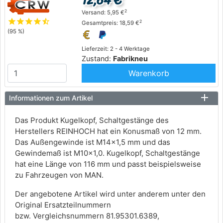
12,64 €
2
Versand: 5,95 €
star
star
star
star
star_half
2
Gesamtpreis: 18,59 €
(95 %)
Lieferzeit: 2 - 4 Werktage
Zustand:
Fabrikneu
Warenkorb
Informationen zum Artikel
Das Produkt Kugelkopf, Schaltgestänge des
Herstellers REINHOCH hat ein Konusmaß von 12 mm.
Das Außengewinde ist M14x1,5 mm und das
Gewindemaß ist M10x1,0. Kugelkopf, Schaltgestänge
hat eine Länge von 116 mm und passt beispielsweise
zu Fahrzeugen von MAN.
Der angebotene Artikel wird unter anderem unter den
Original Ersatzteilnummern
bzw. Vergleichsnummern 81.95301.6389,