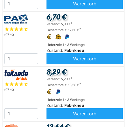
Warenkorb
6,70 €
2
Versand: 5,90 €
star
star
star
star
star_half
2
Gesamtpreis: 12,60 €
(97 %)
Lieferzeit: 1 - 3 Werktage
Zustand:
Fabrikneu
Warenkorb
8,29 €
2
Versand: 5,29 €
star
star
star
star
star_half
2
Gesamtpreis: 13,58 €
(97 %)
Lieferzeit: 1 - 3 Werktage
Zustand:
Fabrikneu
Warenkorb