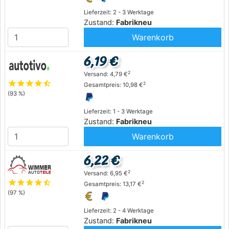
Lieferzeit: 2 - 3 Werktage
Zustand:
Fabrikneu
Warenkorb
6,19 €
2
Versand: 4,79 €
star
star
star
star
star_half
2
Gesamtpreis: 10,98 €
(93 %)
Lieferzeit: 1 - 3 Werktage
Zustand:
Fabrikneu
Warenkorb
6,22 €
2
Versand: 6,95 €
star
star
star
star
star_half
2
Gesamtpreis: 13,17 €
(97 %)
Lieferzeit: 2 - 4 Werktage
Zustand:
Fabrikneu