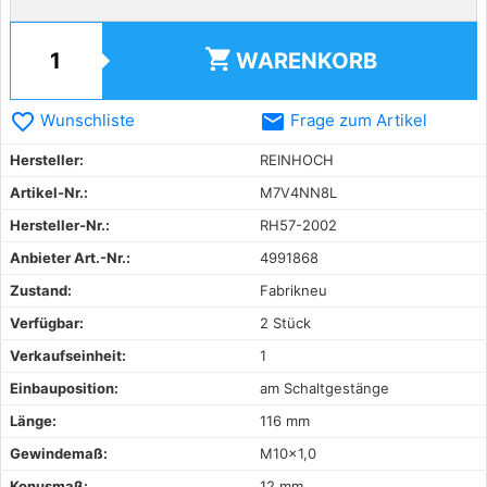
shopping_cart
WARENKORB
favorite_border
email
Wunschliste
Frage zum Artikel
Hersteller:
REINHOCH
Artikel-Nr.:
M7V4NN8L
Hersteller-Nr.:
RH57-2002
Anbieter Art.-Nr.:
4991868
Zustand:
Fabrikneu
Verfügbar:
2 Stück
Verkaufseinheit:
1
Einbauposition:
am Schaltgestänge
Länge:
116 mm
Gewindemaß:
M10x1,0
Konusmaß:
12 mm