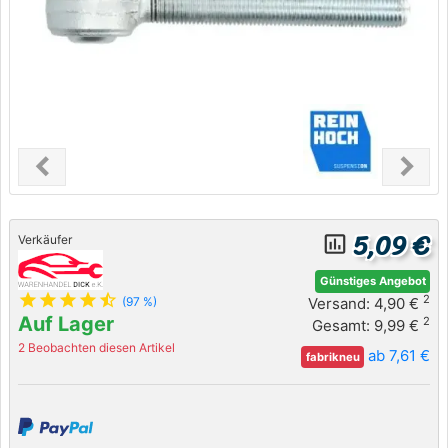
chevron_left
chevron_right
Previous
Next
5,09 €
insert_chart_outlined
Verkäufer
Günstiges Angebot
star
star
star
star
star_half
2
Versand: 4,90 €
(97 %)
Auf Lager
2
Gesamt: 9,99 €
2 Beobachten diesen Artikel
ab 7,61 €
fabrikneu