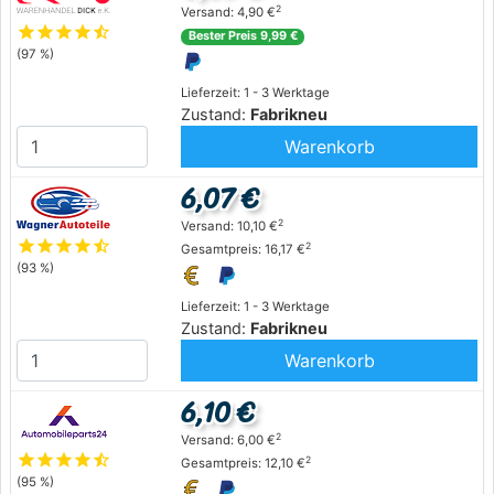
2
Versand: 4,90 €
star
star
star
star
star_half
Bester Preis 9,99 €
(97 %)
Lieferzeit: 1 - 3 Werktage
Zustand:
Fabrikneu
Warenkorb
6,07 €
2
Versand: 10,10 €
star
star
star
star
star_half
2
Gesamtpreis: 16,17 €
(93 %)
Lieferzeit: 1 - 3 Werktage
Zustand:
Fabrikneu
Warenkorb
6,10 €
2
Versand: 6,00 €
star
star
star
star
star_half
2
Gesamtpreis: 12,10 €
(95 %)