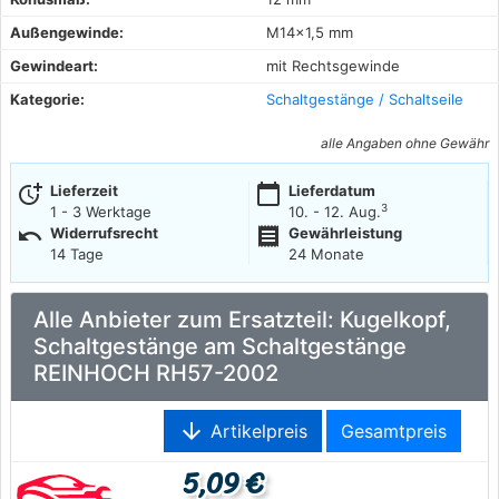
Außengewinde:
M14x1,5 mm
Gewindeart:
mit Rechtsgewinde
Kategorie:
Schaltgestänge / Schaltseile
alle Angaben ohne Gewähr
more_time
calendar_today
Lieferzeit
Lieferdatum
3
1 - 3 Werktage
10. - 12. Aug.
undo
receipt
Widerrufsrecht
Gewährleistung
14 Tage
24 Monate
Alle Anbieter zum Ersatzteil: Kugelkopf,
Schaltgestänge am Schaltgestänge
REINHOCH RH57-2002
arrow_downward
Artikelpreis
Gesamtpreis
5,09 €