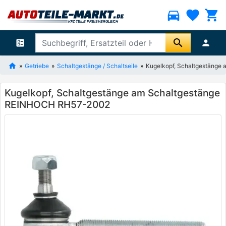
directions_car
favorite
shopping_cart
search
ballot
person
Getriebe
Schaltgestänge / Schaltseile
Kugelkopf, Schaltgestäng
Kugelkopf, Schaltgestänge am Schaltgestänge
REINHOCH RH57-2002