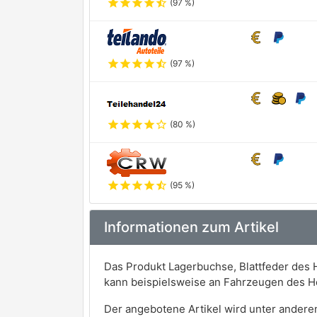
star
star
star
star
star_half
(97 %)
star
star
star
star
star_half
(97 %)
star
star
star
star
star_outline
(80 %)
star
star
star
star
star_half
(95 %)
Informationen zum Artikel
Das Produkt Lagerbuchse, Blattfeder des
kann beispielsweise an Fahrzeugen des 
Der angebotene Artikel wird unter andere