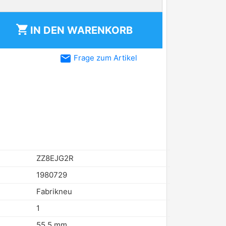
shopping_cart
IN DEN
WARENKORB
email
Frage zum Artikel
ZZ8EJG2R
1980729
Fabrikneu
1
55,5 mm