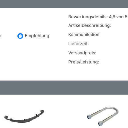
Art.-Nr.: 759193
Bewertungsdetails:
4,8 von 5
Art.-Nr.: 74-24470
Artikelbeschreibung:
Art.-Nr.: 535188
Kommunikation:
recommend
r
Empfehlung
Art.-Nr.: MH11216B
Lieferzeit:
Versandpreis:
Art.-Nr.: 29961
Preis/Leistung:
Art.-Nr.: T457541