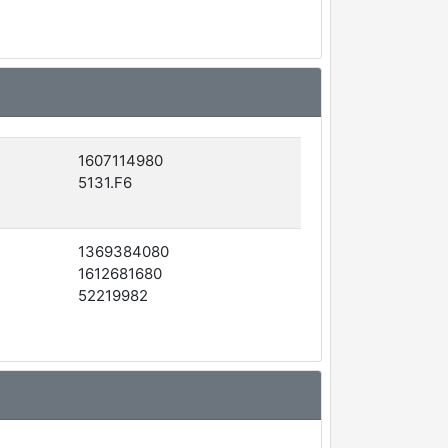
1607114980
5131.F6
1369384080
1612681680
52219982