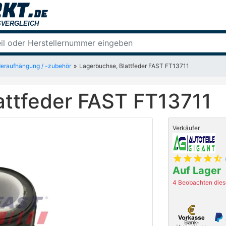
eraufhängung / -zubehör
Lagerbuchse, Blattfeder FAST FT13711
attfeder FAST FT13711
Verkäufer
star
star
star
star
star_half
Auf Lager
4 Beobachten diese