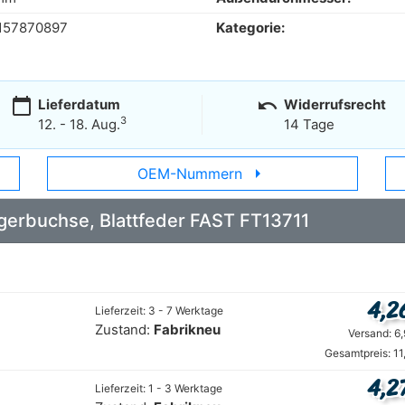
157870897
Kategorie:
calendar_today
undo
Lieferdatum
Widerrufsrecht
3
12. - 18. Aug.
14 Tage
arrow_right
OEM-Nummern
Lagerbuchse, Blattfeder FAST FT13711
4,2
Lieferzeit: 3 - 7 Werktage
Zustand:
Fabrikneu
Versand: 6
Gesamtpreis: 11
4,2
Lieferzeit: 1 - 3 Werktage