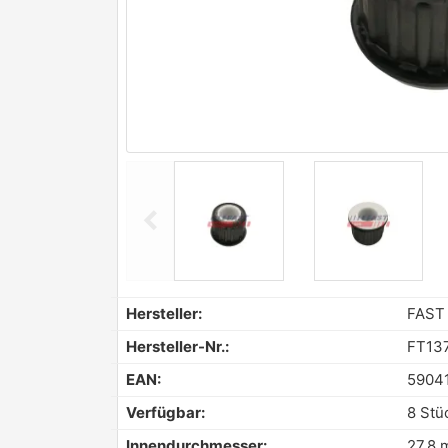
chevron_left
Previous
Hersteller:
FAST
Hersteller-Nr.:
FT13
EAN:
5904
Verfügbar:
8 Stü
Innendurchmesser:
27,8