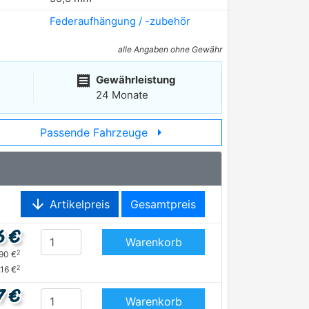
Federaufhängung / -zubehör
alle Angaben ohne Gewähr
receipt
Gewährleistung
24 Monate
arrow_right
Passende Fahrzeuge
arrow_downward
Artikelpreis
Gesamtpreis
6 €
Warenkorb
2
,90 €
2
,16 €
7 €
Warenkorb