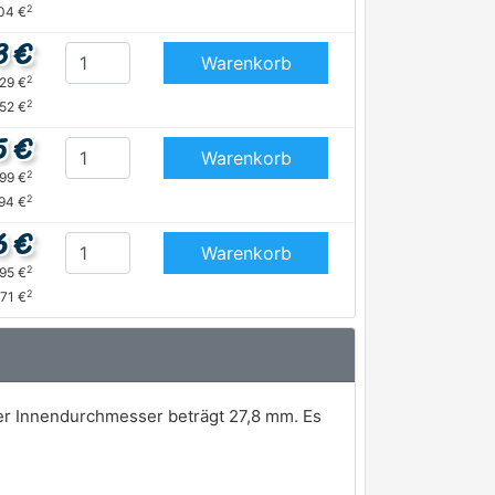
2
04 €
3 €
Warenkorb
2
,29 €
2
,52 €
5 €
Warenkorb
2
,99 €
2
,94 €
6 €
Warenkorb
2
,95 €
2
,71 €
er Innendurchmesser beträgt 27,8 mm. Es