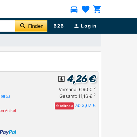
directions_car
favorite
shopping_cart
search
Finden
B2B
person
Login
4,26 €
insert_chart_outlined
2
Versand: 6,90 €
2
Gesamt: 11,16 €
(96 %)
ab 3,67 €
fabrikneu
n Artikel