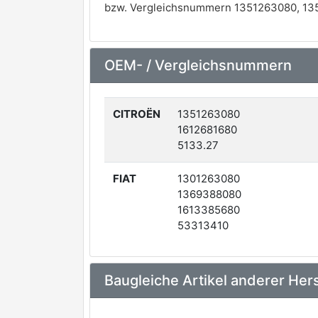
bzw. Vergleichsnummern 1351263080, 135
OEM- / Vergleichsnummern
CITROËN
1351263080
1612681680
5133.27
FIAT
1301263080
1369388080
1613385680
53313410
Baugleiche Artikel anderer Hers