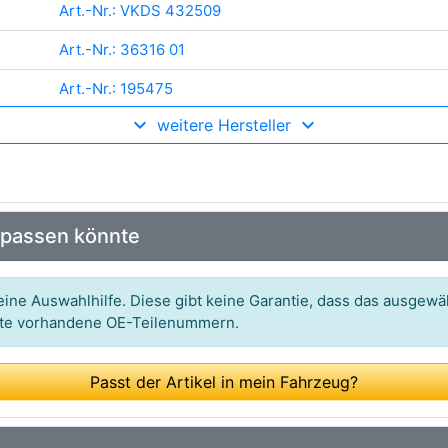
Art.-Nr.: VKDS 432509
Art.-Nr.: 36316 01
Art.-Nr.: 195475
weitere Hersteller
Art.-Nr.: 214 032 0004
Art.-Nr.: PGSB-001
Art.-Nr.: 57541
 passen könnte
Art.-Nr.: F8-7790
Art.-Nr.: 00219149
ine Auswahlhilfe. Diese gibt keine Garantie, dass das ausgewäh
itte vorhandene OE-Teilenummern.
Art.-Nr.: TD1894W
Art.-Nr.: 12.63702
Passt der Artikel in mein Fahrzeug?
Art.-Nr.: 15389
Art.-Nr.: 2200