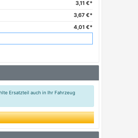
3,11 €*
3,67 €*
4,01 €*
4,07 €*
4,91 €*
5,74 €*
6,19 €*
7,25 €*
lte Ersatzteil auch in Ihr Fahrzeug
7,30 €*
7,56 €*