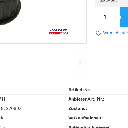
favorite_border
Wunschliste
chevron_right
Next
Artikel-Nr.:
711
Anbieter Art.-Nr.:
157870897
Zustand:
ck
Verkaufseinheit:
 mm
Außendurchmesser: