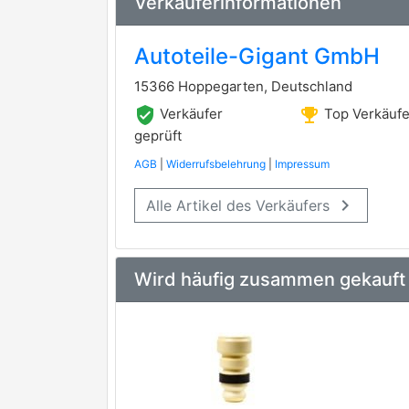
Verkäuferinformationen
CAUTEX
Autoteile-Gigant GmbH
DYS
15366 Hoppegarten, Deutschland
GSP
verified_user
emoji_events
Verkäufer
Top Verkäufe
MEHA AUTOMOTIVE
geprüft
AGB
|
Widerrufsbelehrung
|
Impressum
ORIGINAL IMPERIUM
keyboard_arrow_right
Alle Artikel des Verkäufers
STC
Wird häufig zusammen gekauft