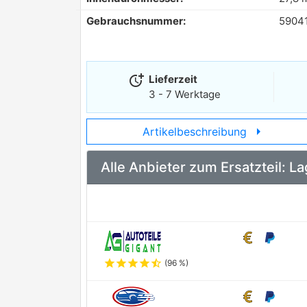
Gebrauchsnummer:
5904
more_time
Lieferzeit
3 - 7 Werktage
arrow_right
Artikelbeschreibung
Alle Anbieter zum Ersatzteil: 
star
star
star
star
star_half
(96 %)