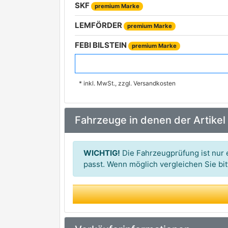
SKF
premium Marke
LEMFÖRDER
premium Marke
FEBI BILSTEIN
premium Marke
MEYLE
premium Marke
* inkl. MwSt., zzgl. Versandkosten
FEBEST
Metalcaucho
Fahrzeuge in denen der Artikel
OPTIMAL
TEDGUM
WICHTIG!
Die Fahrzeugprüfung ist nur e
DELPHI
passt. Wenn möglich vergleichen Sie b
premium Marke
DT Spare Parts
AKRON-MALÒ
BIRTH