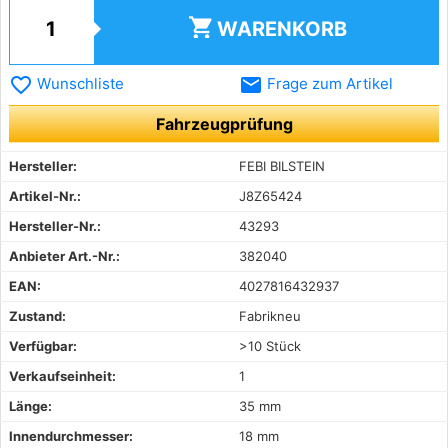
shopping_cart
WARENKORB
favorite_border
email
Wunschliste
Frage zum Artikel
Fahrzeugprüfung
Hersteller:
FEBI BILSTEIN
Artikel-Nr.:
J8Z65424
Hersteller-Nr.:
43293
Anbieter Art.-Nr.:
382040
EAN:
4027816432937
Zustand:
Fabrikneu
Verfügbar:
>10 Stück
Verkaufseinheit:
1
Länge:
35 mm
Innendurchmesser:
18 mm