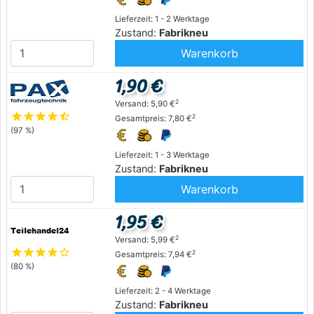
Lieferzeit: 1 - 2 Werktage
Zustand:
Fabrikneu
Warenkorb
1,90 €
2
Versand: 5,90 €
star
star
star
star
star_half
2
Gesamtpreis: 7,80 €
(97 %)
Lieferzeit: 1 - 3 Werktage
Zustand:
Fabrikneu
Warenkorb
1,95 €
2
Versand: 5,99 €
star
star
star
star
star_outline
2
Gesamtpreis: 7,94 €
(80 %)
Lieferzeit: 2 - 4 Werktage
Zustand:
Fabrikneu