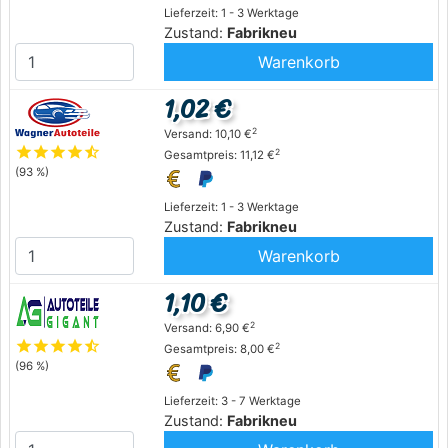
Lieferzeit: 1 - 3 Werktage
Zustand:
Fabrikneu
Warenkorb
1,02 €
2
Versand: 10,10 €
star
star
star
star
star_half
2
Gesamtpreis: 11,12 €
(93 %)
Lieferzeit: 1 - 3 Werktage
Zustand:
Fabrikneu
Warenkorb
1,10 €
2
Versand: 6,90 €
star
star
star
star
star_half
2
Gesamtpreis: 8,00 €
(96 %)
Lieferzeit: 3 - 7 Werktage
Zustand:
Fabrikneu