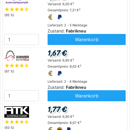
2
Versand: 6,00 €
star
star
star
star
star_half
2
Gesamtpreis: 7,21 €
(95 %)
Lieferzeit: 2 - 3 Werktage
Zustand:
Fabrikneu
Warenkorb
1,67 €
2
Versand: 6,95 €
star
star
star
star
star_half
2
Gesamtpreis: 8,62 €
(97 %)
Lieferzeit: 2 - 4 Werktage
Zustand:
Fabrikneu
Warenkorb
1,77 €
2
Versand: 6,90 €
star
star
star
star
star_half
2
Gesamtpreis: 8,67 €
(93 %)