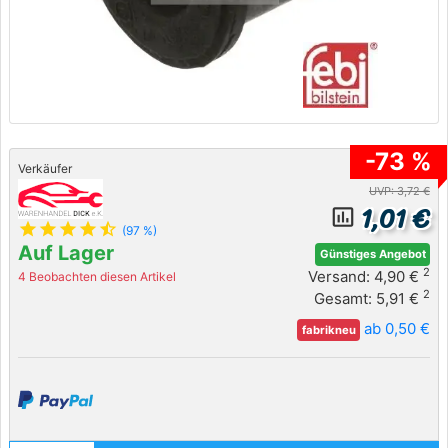
-73 %
Verkäufer
UVP: 3,72 €
1,01 €
insert_chart_outlined
star
star
star
star
star_half
(97 %)
Auf Lager
Günstiges Angebot
2
Versand: 4,90 €
4 Beobachten diesen Artikel
2
Gesamt: 5,91 €
ab 0,50 €
fabrikneu