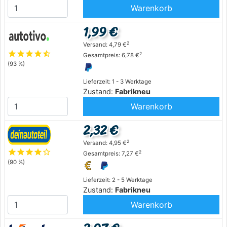
Warenkorb
1,99 €
2
Versand: 4,79 €
star
star
star
star
star_half
2
Gesamtpreis: 6,78 €
(93 %)
Lieferzeit: 1 - 3 Werktage
Zustand:
Fabrikneu
Warenkorb
2,32 €
2
Versand: 4,95 €
star
star
star
star
star_outline
2
Gesamtpreis: 7,27 €
(90 %)
Lieferzeit: 2 - 5 Werktage
Zustand:
Fabrikneu
Warenkorb