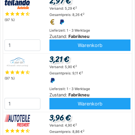
2,97 €
2
Versand: 5,29 €
star
star
star
star
star_half
2
Gesamtpreis: 8,26 €
(97 %)
Lieferzeit: 1 - 3 Werktage
Zustand:
Fabrikneu
Warenkorb
3,21 €
2
Versand: 5,90 €
star
star
star
star
star_half
2
Gesamtpreis: 9,11 €
(97 %)
Lieferzeit: 1 - 3 Werktage
Zustand:
Fabrikneu
Warenkorb
3,96 €
2
Versand: 4,90 €
star
star
star
star
star_half
2
Gesamtpreis: 8,86 €