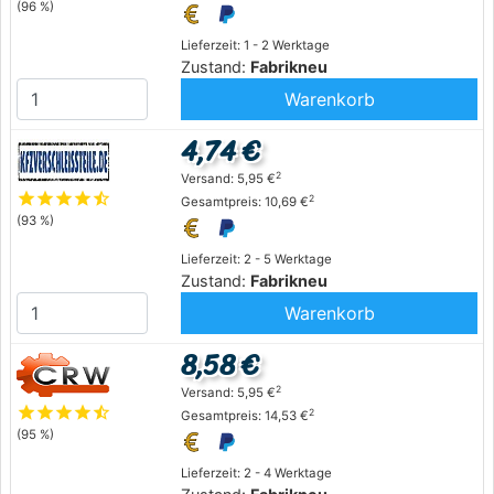
(96 %)
Lieferzeit: 1 - 2 Werktage
Zustand:
Fabrikneu
Warenkorb
4,74 €
2
Versand: 5,95 €
star
star
star
star
star_half
2
Gesamtpreis: 10,69 €
(93 %)
Lieferzeit: 2 - 5 Werktage
Zustand:
Fabrikneu
Warenkorb
8,58 €
2
Versand: 5,95 €
star
star
star
star
star_half
2
Gesamtpreis: 14,53 €
(95 %)
Lieferzeit: 2 - 4 Werktage