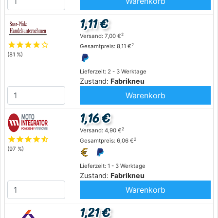
Warenkorb
1,11 €
2
Versand: 7,00 €
star
star
star
star
star_outline
2
Gesamtpreis: 8,11 €
(81 %)
Lieferzeit: 2 - 3 Werktage
Zustand:
Fabrikneu
Warenkorb
1,16 €
2
Versand: 4,90 €
star
star
star
star
star_half
2
Gesamtpreis: 6,06 €
(97 %)
Lieferzeit: 1 - 3 Werktage
Zustand:
Fabrikneu
Warenkorb
1,21 €