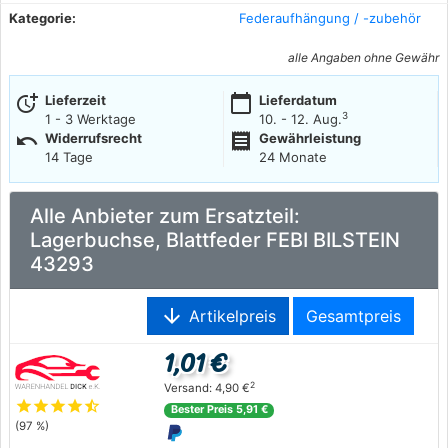
Kategorie:
Federaufhängung / -zubehör
alle Angaben ohne Gewähr
more_time
calendar_today
Lieferzeit
Lieferdatum
3
1 - 3 Werktage
10. - 12. Aug.
undo
receipt
Widerrufsrecht
Gewährleistung
14 Tage
24 Monate
Alle Anbieter zum Ersatzteil:
Lagerbuchse, Blattfeder FEBI BILSTEIN
43293
arrow_downward
Artikelpreis
Gesamtpreis
1,01 €
2
Versand: 4,90 €
star
star
star
star
star_half
Bester Preis 5,91 €
(97 %)