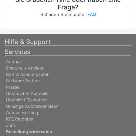
Frage?
Schauen Sie in unser
FAQ
Hilfe & Support
Services
Anfrage
Ersatzteile Anbieter
B2B Wiederverkäufer
Software Partner
Presse
Gebrauchte Autoteile
Übersicht Ersatzteile
Günstige Autoteileanbieter
Autoverwertung
KFZ Ratgeber
Jobs
Bestellung widerrufen