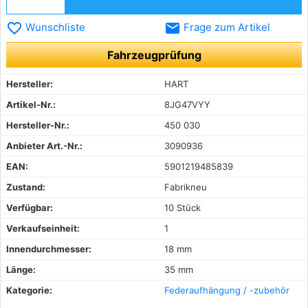
favorite_border
email
Wunschliste
Frage zum Artikel
Fahrzeugprüfung
Hersteller:
HART
Artikel-Nr.:
8JG47VYY
Hersteller-Nr.:
450 030
Anbieter Art.-Nr.:
3090936
EAN:
5901219485839
Zustand:
Fabrikneu
Verfügbar:
10 Stück
Verkaufseinheit:
1
Innendurchmesser:
18 mm
Länge:
35 mm
Kategorie:
Federaufhängung / -zubehör