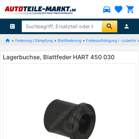
directions_car
favorite
shopping_cart
search
ballot
person
Federung / Dämpfung
Blattfederung
Federaufhängung / -zubehör
Lagerbuchse, Blattfeder HART 450 030