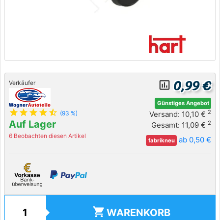
0,99 €
insert_chart_outlined
Verkäufer
Günstiges Angebot
star
star
star
star
star_half
2
Versand: 10,10 €
(93 %)
Auf Lager
2
Gesamt: 11,09 €
6 Beobachten diesen Artikel
ab 0,50 €
fabrikneu
shopping_cart
WARENKORB