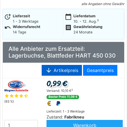
alle Angaben ohne Gewähr
more_time
calendar_today
Lieferzeit
Lieferdatum
3
1 - 3 Werktage
10. - 12. Aug.
undo
receipt
Widerrufsrecht
Gewährleistung
14 Tage
24 Monate
Alle Anbieter zum Ersatzteil:
Lagerbuchse, Blattfeder HART 450 030
arrow_downward
Artikelpreis
Gesamtpreis
0,99 €
2
Versand: 10,10 €
star
star
star
star
star_half
Bester Preis 11,09 €
(93 %)
Lieferzeit: 1 - 3 Werktage
Zustand:
Fabrikneu
Warenkorb