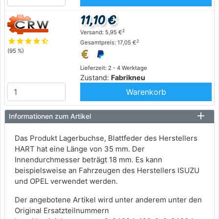
11,10 €
2
Versand: 5,95 €
star
star
star
star
star_half
2
Gesamtpreis: 17,05 €
(95 %)
Lieferzeit: 2 - 4 Werktage
Zustand:
Fabrikneu
Warenkorb
Informationen zum Artikel
Das Produkt Lagerbuchse, Blattfeder des Herstellers
HART hat eine Länge von 35 mm. Der
Innendurchmesser beträgt 18 mm. Es kann
beispielsweise an Fahrzeugen des Herstellers ISUZU
und OPEL verwendet werden.
Der angebotene Artikel wird unter anderem unter den
Original Ersatzteilnummern