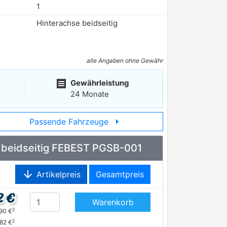
1
Hinterachse beidseitig
alle Angaben ohne Gewähr
receipt
Gewährleistung
24 Monate
arrow_right
Passende Fahrzeuge
se beidseitig FEBEST PGSB-001
arrow_downward
Artikelpreis
Gesamtpreis
2 €
Warenkorb
2
,90 €
2
,82 €