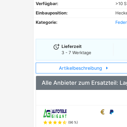
Verfügbar:
>10 S
Einbauposition:
Heck
Kategorie:
Feder
more_time
Lieferzeit
3 - 7 Werktage
arrow_right
Artikelbeschreibung
Alle Anbieter zum Ersatzteil: 
star
star
star
star
star_half
(96 %)