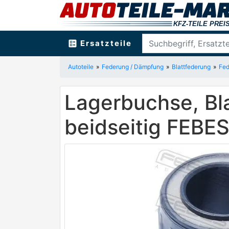
ballot
Ersatzteile
Autoteile
Federung / Dämpfung
Blattfederung
Fed
Lagerbuchse, Bl
beidseitig FEBE