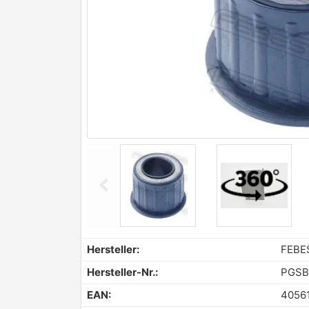
chevron_left
Previous
Hersteller:
FEBE
Hersteller-Nr.:
PGSB
EAN:
4056