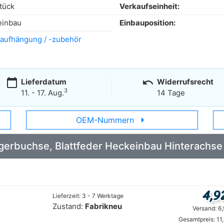
tück
Verkaufseinheit:
einbau
Einbauposition:
aufhängung / -zubehör
calendar_today
undo
Lieferdatum
Widerrufsrecht
3
11. - 17. Aug.
14 Tage
arrow_right
OEM-Nummern
Lagerbuchse, Blattfeder Heckeinbau Hinterach
4,9
Lieferzeit: 3 - 7 Werktage
Zustand:
Fabrikneu
Versand: 6
Gesamtpreis: 11