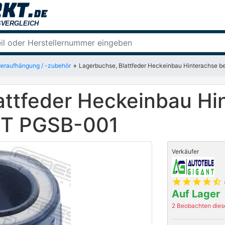
eraufhängung / -zubehör
Lagerbuchse, Blattfeder Heckeinbau Hinterachse 
attfeder Heckeinbau Hi
ST PGSB-001
Verkäufer
star
star
star
star
star_half
Auf Lager
2 Beobachten diese