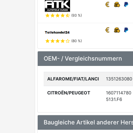
star
star
star
star
star_half
(93 %)
star
star
star
star
star_outline
(80 %)
OEM- / Vergleichsnummern
ALFAROME/FIAT/LANCI
1351263080
CITROËN/PEUGEOT
1607114780
5131.F6
Baugleiche Artikel anderer Hers