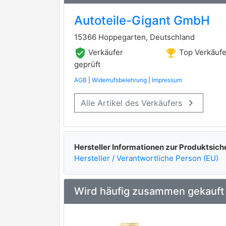
Autoteile-Gigant GmbH
15366 Hoppegarten, Deutschland
verified_user
emoji_events
Verkäufer
Top Verkäufe
geprüft
AGB
|
Widerrufsbelehrung
|
Impressum
keyboard_arrow_right
Alle Artikel des Verkäufers
Hersteller Informationen zur Produktsich
Hersteller / Verantwortliche Person (EU)
Wird häufig zusammen gekauft