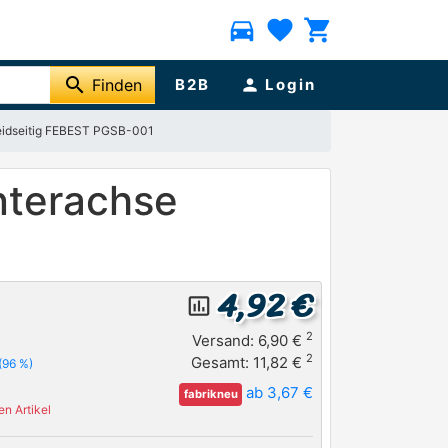
directions_car
favorite
shopping_cart
search
Finden
B2B
person
Login
beidseitig FEBEST PGSB-001
nterachse
4,92 €
insert_chart_outlined
2
Versand: 6,90 €
2
Gesamt: 11,82 €
(96 %)
ab 3,67 €
fabrikneu
n Artikel