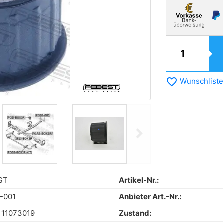
favorite_border
Wunschliste
chevron_right
Next
ST
Artikel-Nr.:
-001
Anbieter Art.-Nr.:
111073019
Zustand: