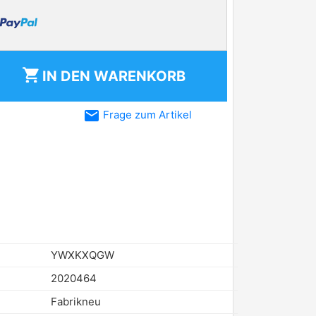
shopping_cart
IN DEN
WARENKORB
email
Frage zum Artikel
YWXKXQGW
2020464
Fabrikneu