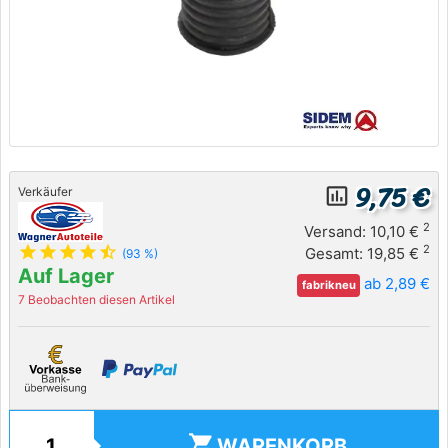
9,75 €
insert_chart_outlined
Verkäufer
2
Versand: 10,10 €
star
star
star
star
star_half
2
Gesamt: 19,85 €
(93 %)
Auf Lager
ab 2,89 €
fabrikneu
7 Beobachten diesen Artikel
shopping_cart
WARENKORB