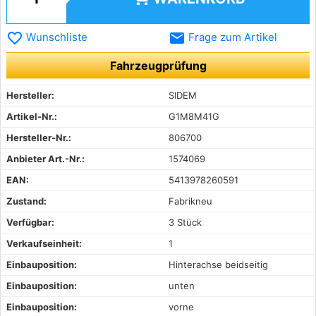
favorite_border
email
Wunschliste
Frage zum Artikel
Fahrzeugprüfung
Hersteller:
SIDEM
Artikel-Nr.:
G1M8M41G
Hersteller-Nr.:
806700
Anbieter Art.-Nr.:
1574069
EAN:
5413978260591
Zustand:
Fabrikneu
Verfügbar:
3 Stück
Verkaufseinheit:
1
Einbauposition:
Hinterachse beidseitig
Einbauposition:
unten
Einbauposition:
vorne