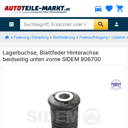
directions_car
favorite
shopping_cart
search
ballot
person
Federung / Dämpfung
Blattfederung
Federaufhängung / -zubehör
Lagerbuchse, Blattfeder Hinterachse
beidseitig unten vorne SIDEM 806700