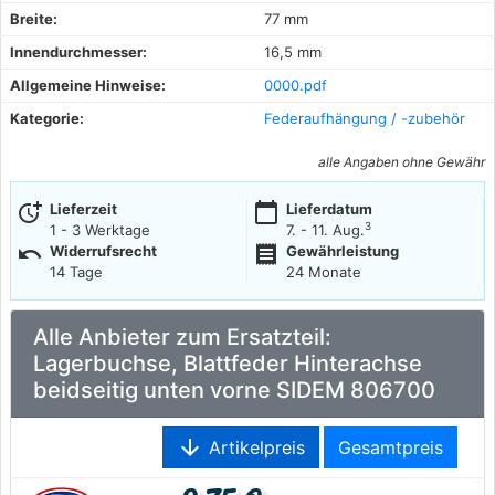
Breite:
77 mm
Innendurchmesser:
16,5 mm
Allgemeine Hinweise:
0000.pdf
Kategorie:
Federaufhängung / -zubehör
alle Angaben ohne Gewähr
more_time
calendar_today
Lieferzeit
Lieferdatum
3
1 - 3 Werktage
7. - 11. Aug.
undo
receipt
Widerrufsrecht
Gewährleistung
14 Tage
24 Monate
Alle Anbieter zum Ersatzteil:
Lagerbuchse, Blattfeder Hinterachse
beidseitig unten vorne SIDEM 806700
arrow_downward
Artikelpreis
Gesamtpreis