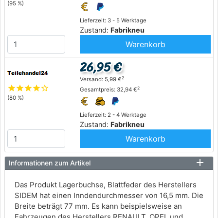
(95 %)
Lieferzeit: 3 - 5 Werktage
Zustand:
Fabrikneu
Warenkorb
26,95 €
2
Versand: 5,99 €
star
star
star
star
star_outline
2
Gesamtpreis: 32,94 €
(80 %)
Lieferzeit: 2 - 4 Werktage
Zustand:
Fabrikneu
Warenkorb
Informationen zum Artikel
Das Produkt Lagerbuchse, Blattfeder des Herstellers
SIDEM hat einen Inndendurchmesser von 16,5 mm. Die
Breite beträgt 77 mm. Es kann beispielsweise an
Fahrzeugen des Herstellers RENAULT, OPEL und