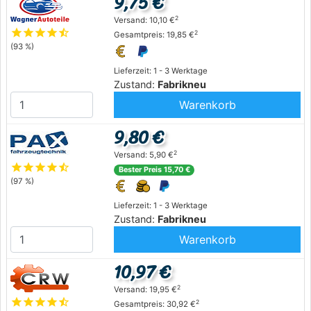
9,75 €
2
Versand: 10,10 €
star
star
star
star
star_half
2
Gesamtpreis: 19,85 €
(93 %)
Lieferzeit: 1 - 3 Werktage
Zustand:
Fabrikneu
Warenkorb
9,80 €
2
Versand: 5,90 €
star
star
star
star
star_half
Bester Preis 15,70 €
(97 %)
Lieferzeit: 1 - 3 Werktage
Zustand:
Fabrikneu
Warenkorb
10,97 €
2
Versand: 19,95 €
star
star
star
star
star_half
2
Gesamtpreis: 30,92 €