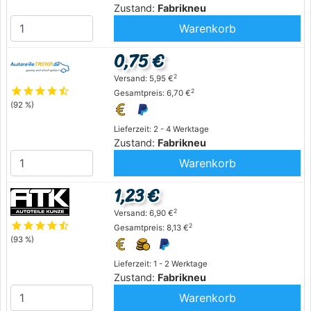
Zustand:
Fabrikneu
Warenkorb
0,75 €
2
Versand: 5,95 €
star
star
star
star
star_half
2
Gesamtpreis: 6,70 €
(92 %)
Lieferzeit: 2 - 4 Werktage
Zustand:
Fabrikneu
Warenkorb
1,23 €
2
Versand: 6,90 €
star
star
star
star
star_half
2
Gesamtpreis: 8,13 €
(93 %)
Lieferzeit: 1 - 2 Werktage
Zustand:
Fabrikneu
Warenkorb