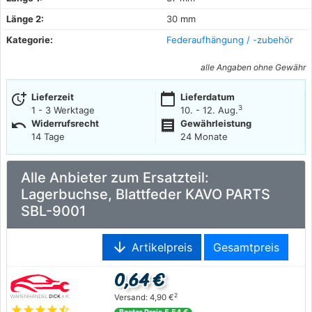
Länge 2:
30 mm
Kategorie:
Federaufhängung / -zubehör
alle Angaben ohne Gewähr
more_time
calendar_today
Lieferzeit
Lieferdatum
3
1 - 3 Werktage
10. - 12. Aug.
undo
receipt
Widerrufsrecht
Gewährleistung
14 Tage
24 Monate
Alle Anbieter zum Ersatzteil:
Lagerbuchse, Blattfeder KAVO PARTS
SBL-9001
arrow_downward
Artikelpreis
Gesamtpreis
0,64 €
2
Versand: 4,90 €
star
star
star
star
star_half