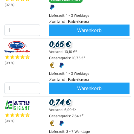
Bester Preis 5,54 €
(97 %)
Lieferzeit: 1 - 3 Werktage
Zustand:
Fabrikneu
Warenkorb
0,65 €
2
Versand: 10,10 €
star
star
star
star
star_half
2
Gesamtpreis: 10,75 €
(93 %)
Lieferzeit: 1 - 3 Werktage
Zustand:
Fabrikneu
Warenkorb
0,74 €
2
Versand: 6,90 €
star
star
star
star
star_half
2
Gesamtpreis: 7,64 €
(96 %)
Lieferzeit: 3 - 7 Werktage