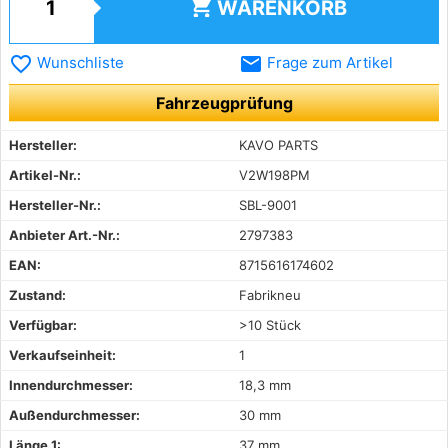
shopping_cart
WARENKORB
favorite_border
email
Wunschliste
Frage zum Artikel
Fahrzeugprüfung
Hersteller:
KAVO PARTS
Artikel-Nr.:
V2W198PM
Hersteller-Nr.:
SBL-9001
Anbieter Art.-Nr.:
2797383
EAN:
8715616174602
Zustand:
Fabrikneu
Verfügbar:
>10 Stück
Verkaufseinheit:
1
Innendurchmesser:
18,3 mm
Außendurchmesser:
30 mm
Länge 1:
37 mm