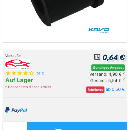
0,64 €
insert_chart_outlined
Verkäufer
Günstiges Angebot
star
star
star
star
star_half
2
Versand: 4,90 €
(97 %)
Auf Lager
2
Gesamt: 5,54 €
5 Beobachten diesen Artikel
ab 0,50 €
fabrikneu