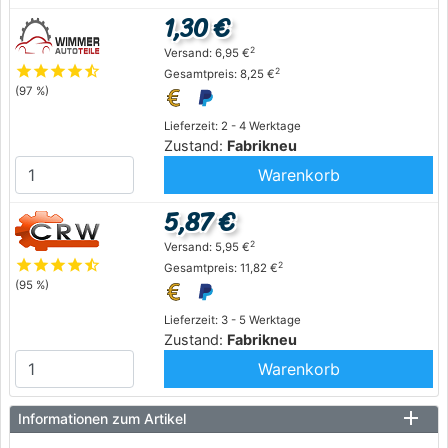
1,30 €
2
Versand: 6,95 €
star
star
star
star
star_half
2
Gesamtpreis: 8,25 €
(97 %)
Lieferzeit: 2 - 4 Werktage
Zustand:
Fabrikneu
Warenkorb
5,87 €
2
Versand: 5,95 €
star
star
star
star
star_half
2
Gesamtpreis: 11,82 €
(95 %)
Lieferzeit: 3 - 5 Werktage
Zustand:
Fabrikneu
Warenkorb
Informationen zum Artikel