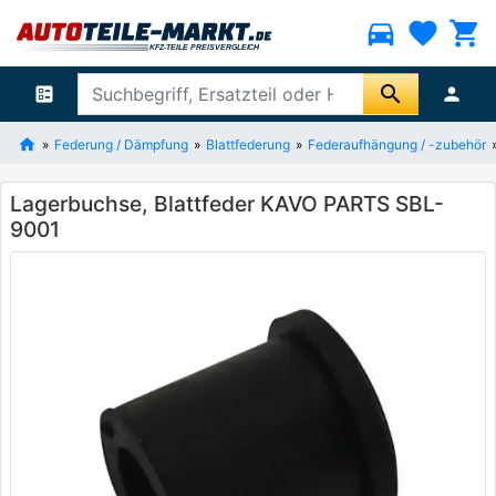
directions_car
favorite
shopping_cart
search
ballot
person
Federung / Dämpfung
Blattfederung
Federaufhängung / -zubehör
Lagerbuchse, Blattfeder KAVO PARTS SBL-
9001