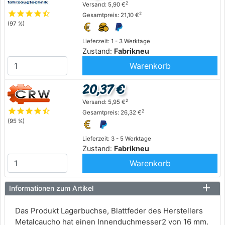
2
Versand: 5,90 €
star
star
star
star
star_half
2
Gesamtpreis: 21,10 €
(97 %)
Lieferzeit: 1 - 3 Werktage
Zustand:
Fabrikneu
Warenkorb
20,37 €
2
Versand: 5,95 €
star
star
star
star
star_half
2
Gesamtpreis: 26,32 €
(95 %)
Lieferzeit: 3 - 5 Werktage
Zustand:
Fabrikneu
Warenkorb
Informationen zum Artikel
Das Produkt Lagerbuchse, Blattfeder des Herstellers
Metalcaucho hat einen Innenduchmesser2 von 16 mm.