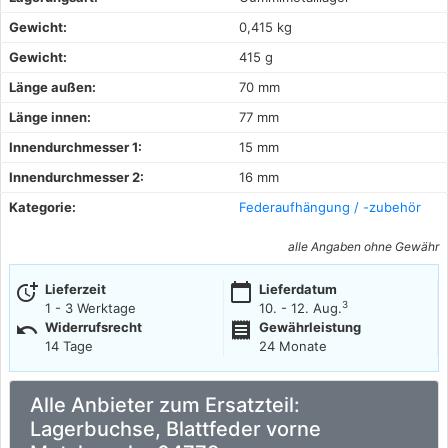
Gewicht:
0,415 kg
Gewicht:
415 g
Länge außen:
70 mm
Länge innen:
77 mm
Innendurchmesser 1:
15 mm
Innendurchmesser 2:
16 mm
Kategorie:
Federaufhängung / -zubehör
alle Angaben ohne Gewähr
more_time
calendar_today
Lieferzeit
Lieferdatum
3
1 - 3 Werktage
10. - 12. Aug.
undo
receipt
Widerrufsrecht
Gewährleistung
14 Tage
24 Monate
Alle Anbieter zum Ersatzteil:
Lagerbuchse, Blattfeder vorne