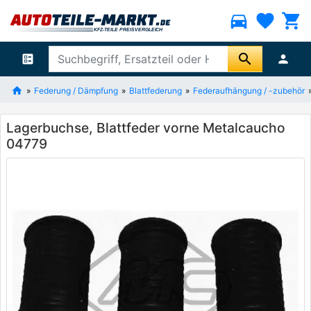
directions_car
favorite
shopping_cart
search
ballot
person
Federung / Dämpfung
Blattfederung
Federaufhängung / -zubehör
Lagerbuchse, Blattfeder vorne Metalcaucho
04779