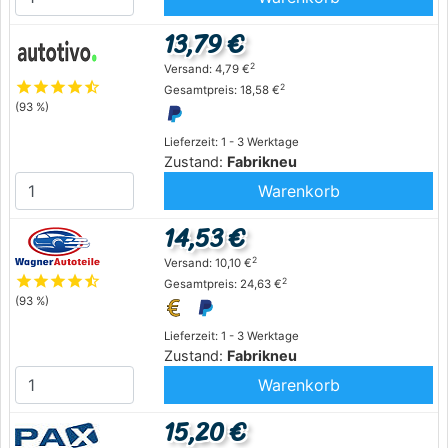
13,79 €
2
Versand: 4,79 €
star
star
star
star
star_half
2
Gesamtpreis: 18,58 €
(93 %)
Lieferzeit: 1 - 3 Werktage
Zustand:
Fabrikneu
Warenkorb
14,53 €
2
Versand: 10,10 €
star
star
star
star
star_half
2
Gesamtpreis: 24,63 €
(93 %)
Lieferzeit: 1 - 3 Werktage
Zustand:
Fabrikneu
Warenkorb
15,20 €