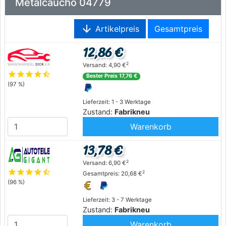
Metalcaucho 04779
arrow_downward
Artikelpreis
Gesamtpreis
12,86 €
2
Versand: 4,90 €
star
star
star
star
star_half
Bester Preis 17,76 €
(97 %)
Lieferzeit: 1 - 3 Werktage
Zustand:
Fabrikneu
Warenkorb
13,78 €
2
Versand: 6,90 €
star
star
star
star
star_half
2
Gesamtpreis: 20,68 €
(96 %)
Lieferzeit: 3 - 7 Werktage
Zustand:
Fabrikneu
Warenkorb