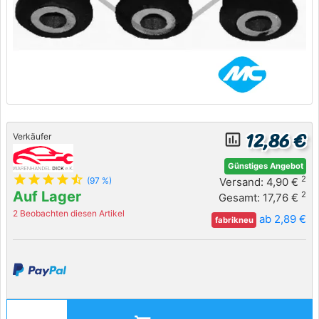
12,86 €
insert_chart_outlined
Verkäufer
Günstiges Angebot
star
star
star
star
star_half
2
Versand: 4,90 €
(97 %)
Auf Lager
2
Gesamt: 17,76 €
2 Beobachten diesen Artikel
ab 2,89 €
fabrikneu