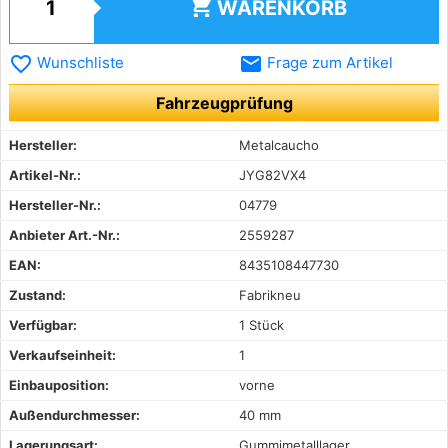
shopping_cart
WARENKORB
favorite_border
email
Wunschliste
Frage zum Artikel
Fahrzeugprüfung
Hersteller:
Metalcaucho
Artikel-Nr.:
JYG82VX4
Hersteller-Nr.:
04779
Anbieter Art.-Nr.:
2559287
EAN:
8435108447730
Zustand:
Fabrikneu
Verfügbar:
1 Stück
Verkaufseinheit:
1
Einbauposition:
vorne
Außendurchmesser:
40 mm
Lagerungsart:
Gummimetalllager