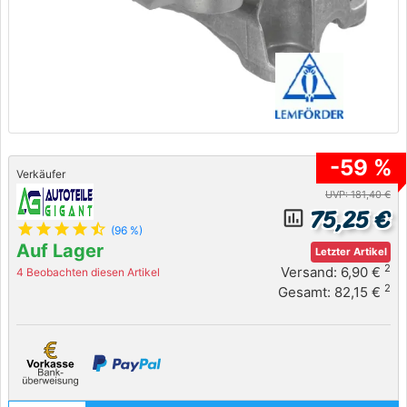
-59 %
Verkäufer
UVP: 181,40 €
75,25 €
insert_chart_outlined
star
star
star
star
star_half
(96 %)
Auf Lager
Letzter Artikel
2
Versand: 6,90 €
4 Beobachten diesen Artikel
2
Gesamt: 82,15 €