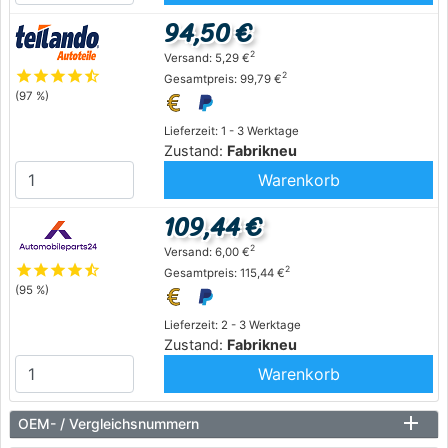
94,50 €
2
Versand: 5,29 €
star
star
star
star
star_half
2
Gesamtpreis: 99,79 €
(97 %)
Lieferzeit: 1 - 3 Werktage
Zustand:
Fabrikneu
Warenkorb
109,44 €
2
Versand: 6,00 €
star
star
star
star
star_half
2
Gesamtpreis: 115,44 €
(95 %)
Lieferzeit: 2 - 3 Werktage
Zustand:
Fabrikneu
Warenkorb
OEM- / Vergleichsnummern