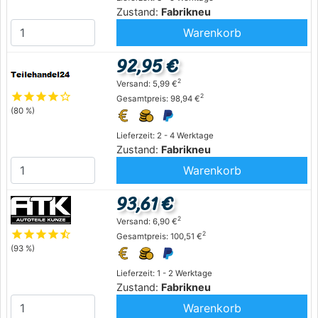
Zustand:
Fabrikneu
Warenkorb
92,95 €
2
Versand: 5,99 €
star
star
star
star
star_outline
2
Gesamtpreis: 98,94 €
(80 %)
Lieferzeit: 2 - 4 Werktage
Zustand:
Fabrikneu
Warenkorb
93,61 €
2
Versand: 6,90 €
star
star
star
star
star_half
2
Gesamtpreis: 100,51 €
(93 %)
Lieferzeit: 1 - 2 Werktage
Zustand:
Fabrikneu
Warenkorb