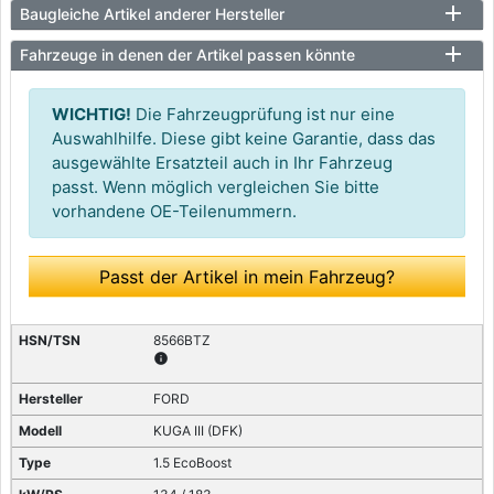
Baugleiche Artikel anderer Hersteller
Fahrzeuge in denen der Artikel passen könnte
WICHTIG!
Die Fahrzeugprüfung ist nur eine
Auswahlhilfe. Diese gibt keine Garantie, dass das
ausgewählte Ersatzteil auch in Ihr Fahrzeug
passt. Wenn möglich vergleichen Sie bitte
vorhandene OE-Teilenummern.
Passt der Artikel in mein Fahrzeug?
8566BTZ
info
FORD
KUGA III (DFK)
1.5 EcoBoost