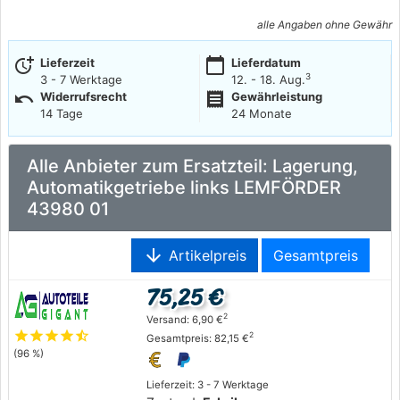
alle Angaben ohne Gewähr
more_time
calendar_today
Lieferzeit
Lieferdatum
3
3 - 7 Werktage
12. - 18. Aug.
undo
receipt
Widerrufsrecht
Gewährleistung
14 Tage
24 Monate
Alle Anbieter zum Ersatzteil: Lagerung,
Automatikgetriebe links LEMFÖRDER
43980 01
arrow_downward
Artikelpreis
Gesamtpreis
75,25 €
2
Versand: 6,90 €
star
star
star
star
star_half
2
Gesamtpreis: 82,15 €
(96 %)
Lieferzeit: 3 - 7 Werktage