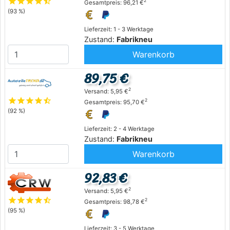
star
star
star
star
star_half
2
Gesamtpreis: 96,21 €
(93 %)
Lieferzeit: 1 - 3 Werktage
Zustand:
Fabrikneu
Warenkorb
89,75 €
2
Versand: 5,95 €
star
star
star
star
star_half
2
Gesamtpreis: 95,70 €
(92 %)
Lieferzeit: 2 - 4 Werktage
Zustand:
Fabrikneu
Warenkorb
92,83 €
2
Versand: 5,95 €
star
star
star
star
star_half
2
Gesamtpreis: 98,78 €
(95 %)
Lieferzeit: 3 - 5 Werktage