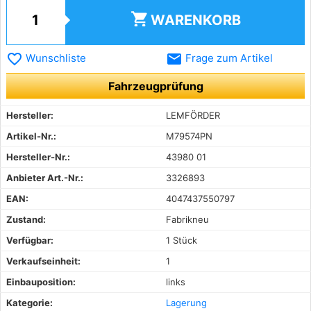
shopping_cart
WARENKORB
favorite_border
email
Wunschliste
Frage zum Artikel
Fahrzeugprüfung
Hersteller:
LEMFÖRDER
Artikel-Nr.:
M79574PN
Hersteller-Nr.:
43980 01
Anbieter Art.-Nr.:
3326893
EAN:
4047437550797
Zustand:
Fabrikneu
Verfügbar:
1 Stück
Verkaufseinheit:
1
Einbauposition:
links
Kategorie:
Lagerung