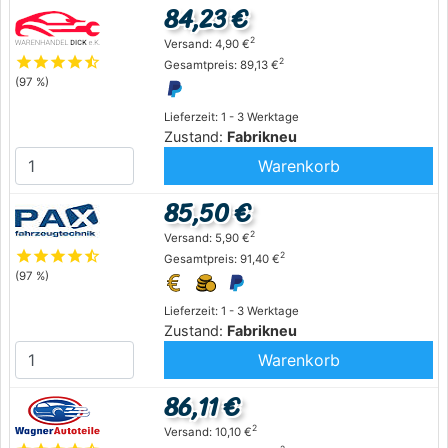
84,23 €
2
Versand: 4,90 €
star
star
star
star
star_half
2
Gesamtpreis: 89,13 €
(97 %)
Lieferzeit: 1 - 3 Werktage
Zustand:
Fabrikneu
Warenkorb
85,50 €
2
Versand: 5,90 €
star
star
star
star
star_half
2
Gesamtpreis: 91,40 €
(97 %)
Lieferzeit: 1 - 3 Werktage
Zustand:
Fabrikneu
Warenkorb
86,11 €
2
Versand: 10,10 €