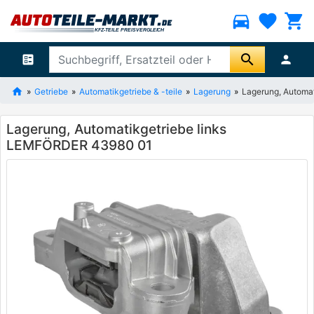
directions_car
favorite
shopping_cart
search
ballot
person
Getriebe
Automatikgetriebe & -teile
Lagerung
Lagerung, Automa
Lagerung, Automatikgetriebe links
LEMFÖRDER 43980 01