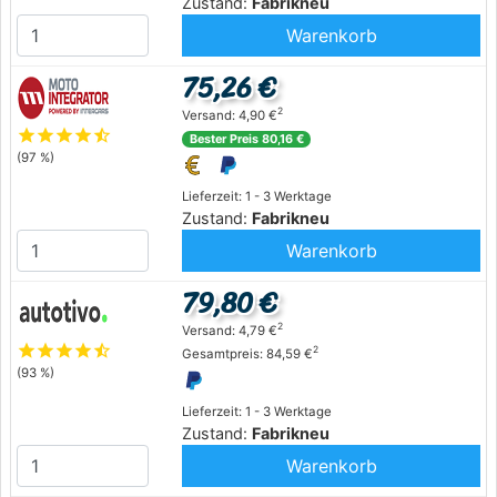
Zustand:
Fabrikneu
Warenkorb
75,26 €
2
Versand: 4,90 €
star
star
star
star
star_half
Bester Preis 80,16 €
(97 %)
Lieferzeit: 1 - 3 Werktage
Zustand:
Fabrikneu
Warenkorb
79,80 €
2
Versand: 4,79 €
star
star
star
star
star_half
2
Gesamtpreis: 84,59 €
(93 %)
Lieferzeit: 1 - 3 Werktage
Zustand:
Fabrikneu
Warenkorb