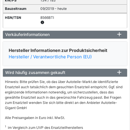
134 / 183
09/2019 - heute
8566BTI
info
FORD
Verkäuferinformationen
KUGA III (DFK)
Hersteller Informationen zur Produktsicherheit
1.5 Ecoboost
Hersteller / Verantwortliche Person (EU)
110 / 150
07/2019 - heute
Wird häufig zusammen gekauft
8566BTF
info
Hinweis: Bitte prüfen Sie, ob das über Autoteile-Markt.de identifizierte
Ersatzteil auch tatsächlich dem gesuchten Ersatzteil entspricht. Ggf. sind
FORD
ergänzende Informationen notwendig, um sicherzustellen, dass das
gewählte Ersatzteil auch in das gewünschte Fahrzeug passt. Bei Fragen
KUGA III (DFK)
zum Ersatzteil wenden Sie sich bitte direkt an den Anbieter Autoteile-
Gigant GmbH
1.5 EcoBoost
88 / 120
Alle Preisangaben in Euro inkl. MwSt.
07/2019 - heute
1
im Vergleich zum UVP des Ersatzteilherstellers