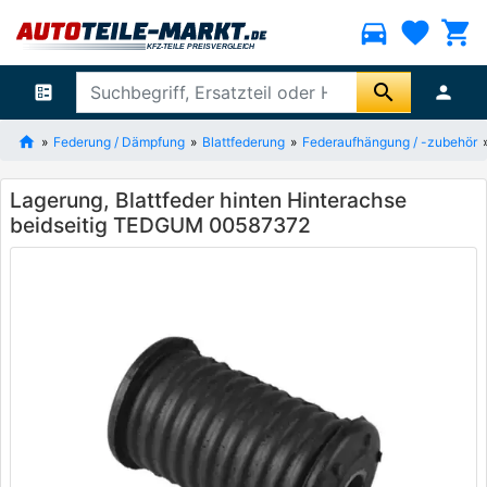
directions_car
favorite
shopping_cart
search
ballot
person
Federung / Dämpfung
Blattfederung
Federaufhängung / -zubehör
Lagerung, Blattfeder hinten Hinterachse
beidseitig TEDGUM 00587372