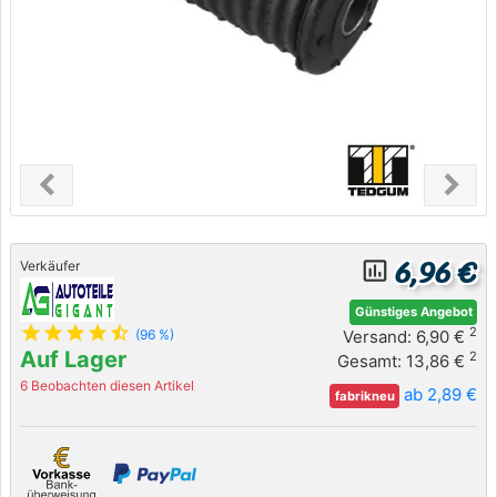
chevron_left
chevron_right
Previous
Next
6,96 €
insert_chart_outlined
Verkäufer
Günstiges Angebot
star
star
star
star
star_half
2
Versand: 6,90 €
(96 %)
Auf Lager
2
Gesamt: 13,86 €
6 Beobachten diesen Artikel
ab 2,89 €
fabrikneu