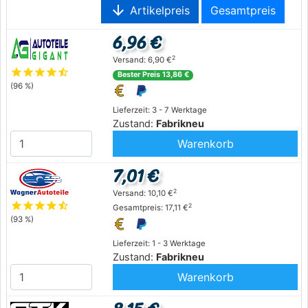
arrow_downward
Artikelpreis
Gesamtpreis
6,96 €
2
Versand: 6,90 €
star
star
star
star
star_half
Bester Preis 13,86 €
(96 %)
Lieferzeit: 3 - 7 Werktage
Zustand:
Fabrikneu
Warenkorb
7,01 €
2
Versand: 10,10 €
star
star
star
star
star_half
2
Gesamtpreis: 17,11 €
(93 %)
Lieferzeit: 1 - 3 Werktage
Zustand:
Fabrikneu
Warenkorb