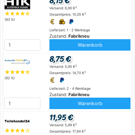
8,15 €
2
Versand: 6,90 €
star
star
star
star
star_half
2
Gesamtpreis: 15,05 €
(93 %)
Lieferzeit: 1 - 2 Werktage
Zustand:
Fabrikneu
Warenkorb
8,75 €
2
Versand: 5,95 €
star
star
star
star
star_half
2
Gesamtpreis: 14,70 €
(92 %)
Lieferzeit: 2 - 4 Werktage
Zustand:
Fabrikneu
Warenkorb
11,95 €
2
Versand: 5,99 €
star
star
star
star
star_outline
2
Gesamtpreis: 17,94 €