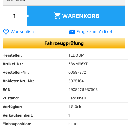
shopping_cart
WARENKORB
favorite_border
email
Wunschliste
Frage zum Artikel
Fahrzeugprüfung
Hersteller:
TEDGUM
Artikel-Nr.:
53VM96YP
Hersteller-Nr.:
00587372
Anbieter Art.-Nr.:
5335164
EAN:
5908229937563
Zustand:
Fabrikneu
Verfügbar:
1 Stück
Verkaufseinheit:
1
Einbauposition:
hinten