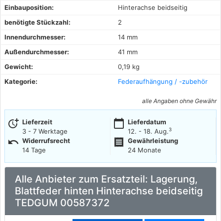
Einbauposition:
Hinterachse beidseitig
benötigte Stückzahl:
2
Innendurchmesser:
14 mm
Außendurchmesser:
41 mm
Gewicht:
0,19 kg
Kategorie:
Federaufhängung / -zubehör
alle Angaben ohne Gewähr
more_time
calendar_today
Lieferzeit
Lieferdatum
3
3 - 7 Werktage
12. - 18. Aug.
undo
receipt
Widerrufsrecht
Gewährleistung
14 Tage
24 Monate
Alle Anbieter zum Ersatzteil: Lagerung,
Blattfeder hinten Hinterachse beidseitig
TEDGUM 00587372