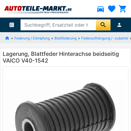
directions_car
favorite
shopping_cart
search
ballot
person
Federung / Dämpfung
Blattfederung
Federaufhängung / -zubehör
Lagerung, Blattfeder Hinterachse beidseitig
VAICO V40-1542