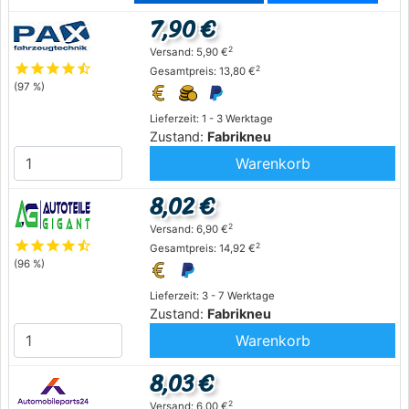
7,90 €
2
Versand: 5,90 €
star
star
star
star
star_half
2
Gesamtpreis: 13,80 €
(97 %)
Lieferzeit: 1 - 3 Werktage
Zustand:
Fabrikneu
Warenkorb
8,02 €
2
Versand: 6,90 €
star
star
star
star
star_half
2
Gesamtpreis: 14,92 €
(96 %)
Lieferzeit: 3 - 7 Werktage
Zustand:
Fabrikneu
Warenkorb
8,03 €
2
Versand: 6,00 €