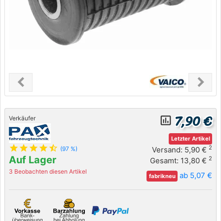
chevron_left
chevron_right
Previous
Next
7,90 €
insert_chart_outlined
Verkäufer
Letzter Artikel
star
star
star
star
star_half
2
Versand: 5,90 €
(97 %)
Auf Lager
2
Gesamt: 13,80 €
3 Beobachten diesen Artikel
ab 5,07 €
fabrikneu