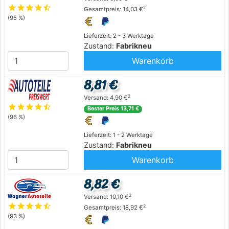
star
star
star
star
star_half
2
Gesamtpreis: 14,03 €
(95 %)
Lieferzeit: 2 - 3 Werktage
Zustand:
Fabrikneu
Warenkorb
8,81 €
2
Versand: 4,90 €
star
star
star
star
star_half
Bester Preis 13,71 €
(96 %)
Lieferzeit: 1 - 2 Werktage
Zustand:
Fabrikneu
Warenkorb
8,82 €
2
Versand: 10,10 €
star
star
star
star
star_half
2
Gesamtpreis: 18,92 €
(93 %)