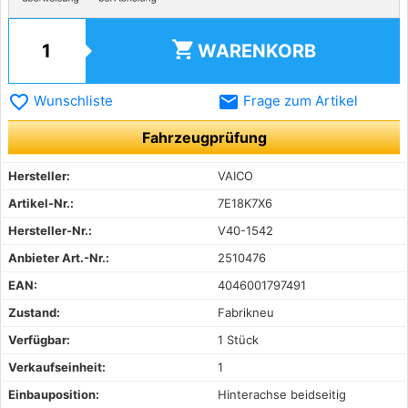
shopping_cart
WARENKORB
favorite_border
email
Wunschliste
Frage zum Artikel
Fahrzeugprüfung
Hersteller:
VAICO
Artikel-Nr.:
7E18K7X6
Hersteller-Nr.:
V40-1542
Anbieter Art.-Nr.:
2510476
EAN:
4046001797491
Zustand:
Fabrikneu
Verfügbar:
1 Stück
Verkaufseinheit:
1
Einbauposition:
Hinterachse beidseitig