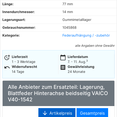
Länge:
77 mm
Innendurchmesser:
14 mm
Lagerungsart:
Gummimetalllager
Gebrauchsnummer:
1045868
Kategorie:
Federaufhängung / -zubehör
alle Angaben ohne Gewähr
more_time
calendar_today
Lieferzeit
Lieferdatum
3
1 - 3 Werktage
7. - 11. Aug.
undo
receipt
Widerrufsrecht
Gewährleistung
14 Tage
24 Monate
Alle Anbieter zum Ersatzteil: Lagerung,
Blattfeder Hinterachse beidseitig VAICO
V40-1542
arrow_downward
Artikelpreis
Gesamtpreis