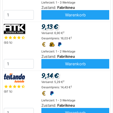
Lieferzeit: 1 - 3 Werktage
Zustand:
Fabrikneu
Warenkorb
9,13 €
2
Versand: 6,90 €
star
star
star
star
star_half
2
Gesamtpreis: 16,03 €
(93 %)
Lieferzeit: 1 - 2 Werktage
Zustand:
Fabrikneu
Warenkorb
9,14 €
2
Versand: 5,29 €
star
star
star
star
star_half
2
Gesamtpreis: 14,43 €
(97 %)
Lieferzeit: 1 - 3 Werktage
Zustand:
Fabrikneu
Warenkorb