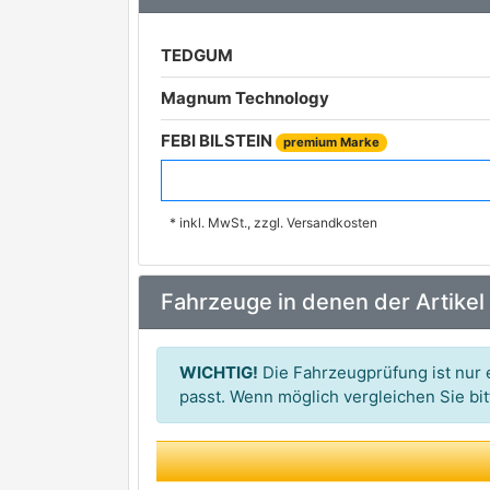
TEDGUM
Magnum Technology
FEBI BILSTEIN
premium Marke
ORIGINAL IMPERIUM
* inkl. MwSt., zzgl. Versandkosten
FAST
SASIC
Fahrzeuge in denen der Artikel
DT Spare Parts
A.Z. Meisterteile
WICHTIG!
Die Fahrzeugprüfung ist nur e
AKRON-MALÒ
passt. Wenn möglich vergleichen Sie b
AUGER
BIRTH