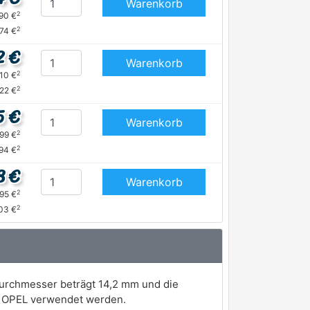
Warenkorb
2
,90 €
2
,74 €
2 €
Warenkorb
2
,10 €
2
22 €
5 €
Warenkorb
2
,99 €
2
,94 €
8 €
Warenkorb
2
,95 €
2
03 €
durchmesser beträgt 14,2 mm und die
d OPEL verwendet werden.