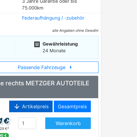
3 Jahre Garantie oder bis
75.000km
Federaufhängung / -zubehör
alle Angaben ohne Gewähr
receipt
Gewährleistung
24 Monate
arrow_right
Passende Fahrzeuge
achse rechts METZGER AUTOTEILE
arrow_downward
Artikelpreis
Gesamtpreis
1 €
Warenkorb
2
,29 €
90 €