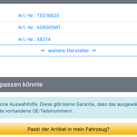
Art.-Nr.: TED18820
Art.-Nr.: A5R005MT
Art.-Nr.: 48314
weitere Hersteller
Art.-Nr.: 32759
Art.-Nr.: FT13901
Art.-Nr.: 2654061
 passen könnte
Art.-Nr.: 6.11350
Art.-Nr.: AZMT-42-010-7583
ine Auswahlhilfe. Diese gibt keine Garantie, dass das ausgewäh
itte vorhandene OE-Teilenummern.
Art.-Nr.: 33319
Art.-Nr.: 157796
Passt der Artikel in mein Fahrzeug?
Art.-Nr.: 56185