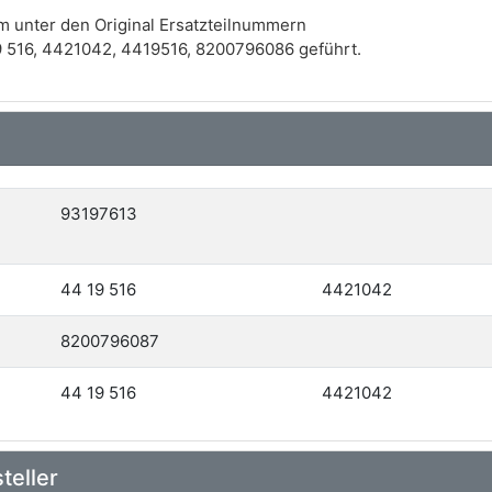
m unter den Original Ersatzteilnummern
 516, 4421042, 4419516, 8200796086 geführt.
93197613
44 19 516
4421042
8200796087
44 19 516
4421042
teller