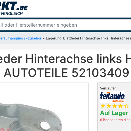
eraufhängung / -zubehör
Lagerung, Blattfeder Hinterachse links Hinterac
eder Hinterachse links 
R AUTOTEILE 52103409
Verkäufer
star
star
star
star
star_half
Auf Lager
6 Beobachten diese