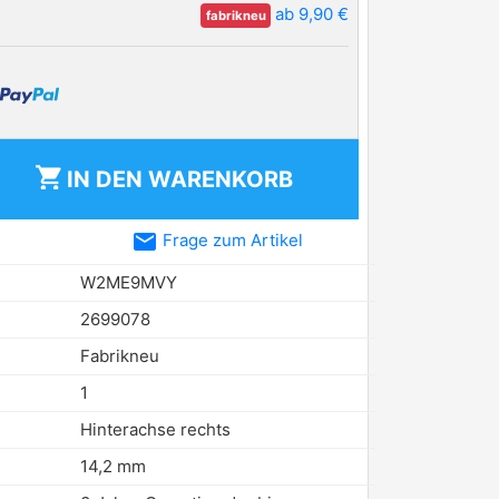
ab 9,90 €
fabrikneu
shopping_cart
IN DEN
WARENKORB
email
Frage zum Artikel
W2ME9MVY
2699078
Fabrikneu
1
Hinterachse rechts
14,2 mm