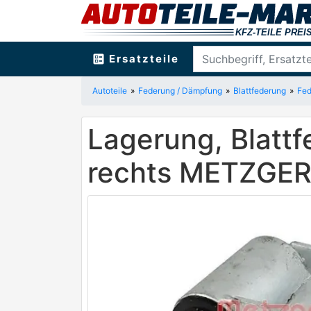
ballot
Ersatzteile
Autoteile
Federung / Dämpfung
Blattfederung
Fed
Lagerung, Blattf
rechts METZGE