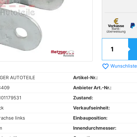
favorite_border
Wunschliste
GER AUTOTEILE
Artikel-Nr.:
3409
Anbieter Art.-Nr.:
101179531
Zustand:
ck
Verkaufseinheit:
rachse links
Einbauposition:
m
Innendurchmesser: