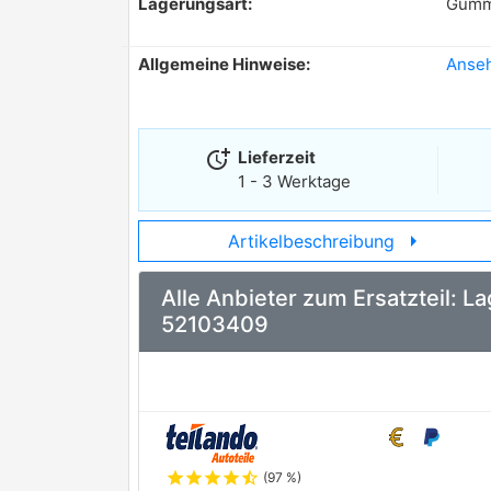
Lagerungsart:
Gummi
Allgemeine Hinweise:
Anse
more_time
Lieferzeit
1 - 3 Werktage
arrow_right
Artikelbeschreibung
Alle Anbieter zum Ersatzteil: 
52103409
star
star
star
star
star_half
(97 %)