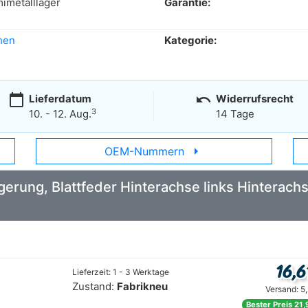
metalllager
Garantie:
hen
Kategorie:
calendar_today
undo
Lieferdatum
Widerrufsrecht
3
10. - 12. Aug.
14 Tage
arrow_right
OEM-Nummern
Lagerung, Blattfeder Hinterachse links Hinter
16,6
Lieferzeit: 1 - 3 Werktage
Zustand:
Fabrikneu
Versand: 5
Bester Preis 21,