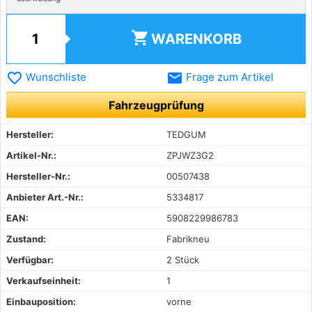
shopping_cart
WARENKORB
favorite_border
email
Wunschliste
Frage zum Artikel
Fahrzeugprüfung
Hersteller:
TEDGUM
Artikel-Nr.:
ZPJWZ3G2
Hersteller-Nr.:
00507438
Anbieter Art.-Nr.:
5334817
EAN:
5908229986783
Zustand:
Fabrikneu
Verfügbar:
2 Stück
Verkaufseinheit:
1
Einbauposition:
vorne