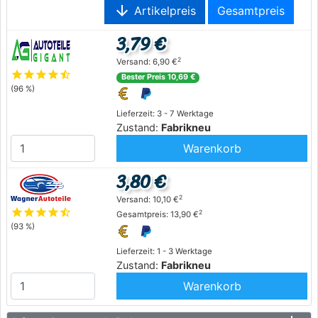
arrow_downward
Artikelpreis
Gesamtpreis
3,79 €
2
Versand: 6,90 €
star
star
star
star
star_half
Bester Preis 10,69 €
(96 %)
Lieferzeit: 3 - 7 Werktage
Zustand:
Fabrikneu
Warenkorb
3,80 €
2
Versand: 10,10 €
star
star
star
star
star_half
2
Gesamtpreis: 13,90 €
(93 %)
Lieferzeit: 1 - 3 Werktage
Zustand:
Fabrikneu
Warenkorb