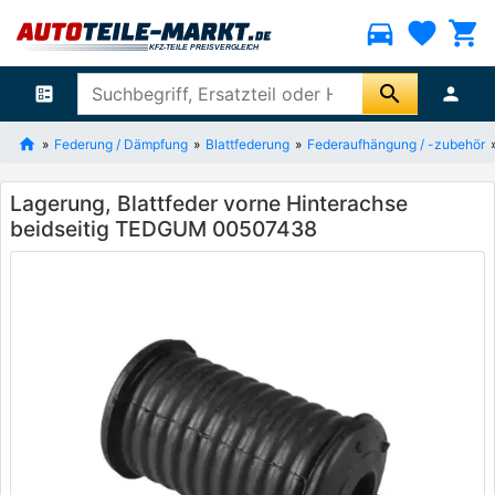
directions_car
favorite
shopping_cart
search
ballot
person
Federung / Dämpfung
Blattfederung
Federaufhängung / -zubehör
Lagerung, Blattfeder vorne Hinterachse
beidseitig TEDGUM 00507438