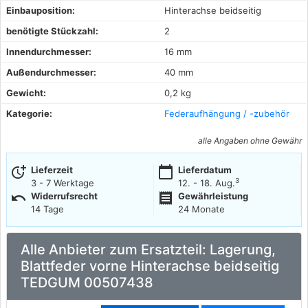
Einbauposition:
Hinterachse beidseitig
benötigte Stückzahl:
2
Innendurchmesser:
16 mm
Außendurchmesser:
40 mm
Gewicht:
0,2 kg
Kategorie:
Federaufhängung / -zubehör
alle Angaben ohne Gewähr
more_time
calendar_today
Lieferzeit
Lieferdatum
3
3 - 7 Werktage
12. - 18. Aug.
undo
receipt
Widerrufsrecht
Gewährleistung
14 Tage
24 Monate
Alle Anbieter zum Ersatzteil: Lagerung,
Blattfeder vorne Hinterachse beidseitig
TEDGUM 00507438