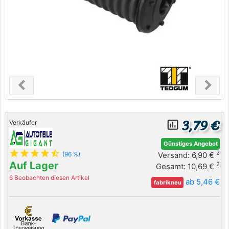
chevron_left
chevron_right
Previous
Next
3,79 €
insert_chart_outlined
Verkäufer
Günstiges Angebot
star
star
star
star
star_half
2
Versand: 6,90 €
(96 %)
Auf Lager
2
Gesamt: 10,69 €
6 Beobachten diesen Artikel
ab 5,46 €
fabrikneu