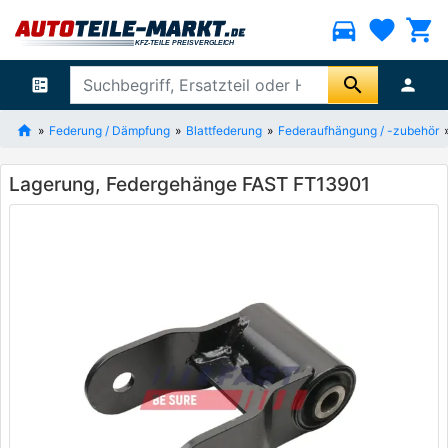
directions_car
favorite
shopping_cart
search
ballot
person
Federung / Dämpfung
Blattfederung
Federaufhängung / -zubehör
Lagerung, Federgehänge FAST FT13901