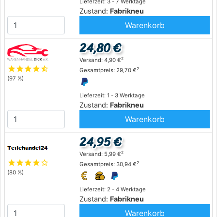
Lieferzeit: 3 - 7 Werktage
Zustand:
Fabrikneu
Warenkorb
24,80 €
2
Versand: 4,90 €
star
star
star
star
star_half
2
Gesamtpreis: 29,70 €
(97 %)
Lieferzeit: 1 - 3 Werktage
Zustand:
Fabrikneu
Warenkorb
24,95 €
2
Versand: 5,99 €
star
star
star
star
star_outline
2
Gesamtpreis: 30,94 €
(80 %)
Lieferzeit: 2 - 4 Werktage
Zustand:
Fabrikneu
Warenkorb