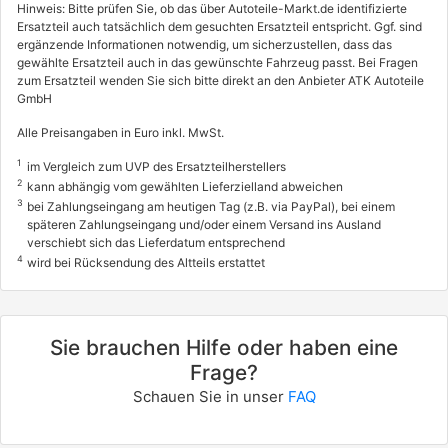
Hinweis: Bitte prüfen Sie, ob das über Autoteile-Markt.de identifizierte
12/2010 - heute
Ersatzteil auch tatsächlich dem gesuchten Ersatzteil entspricht. Ggf. sind
ergänzende Informationen notwendig, um sicherzustellen, dass das
0035ARO
gewählte Ersatzteil auch in das gewünschte Fahrzeug passt. Bei Fragen
zum Ersatzteil wenden Sie sich bitte direkt an den Anbieter ATK Autoteile
OPEL
GmbH
MOVANO B Bus (X62)
Alle Preisangaben in Euro inkl. MwSt.
2.3 CDTI FWD (JV)
1
im Vergleich zum UVP des Ersatzteilherstellers
74 / 101
2
kann abhängig vom gewählten Lieferzielland abweichen
12/2010 - heute
3
bei Zahlungseingang am heutigen Tag (z.B. via PayPal), bei einem
späteren Zahlungseingang und/oder einem Versand ins Ausland
0035AMQ, 0035ANR, 0035ART
verschiebt sich das Lieferdatum entsprechend
0035BKG, 1844ABA, 1844ABF
4
wird bei Rücksendung des Altteils erstattet
1844ABP, 1844AHX
OPEL
MOVANO B Kasten (X62)
Sie brauchen Hilfe oder haben eine
2.3 CDTI FWD (FV)
Frage?
107 / 146
Schauen Sie in unser
FAQ
05/2010 - heute
0035AMO, 0035ANP, 0035AOM