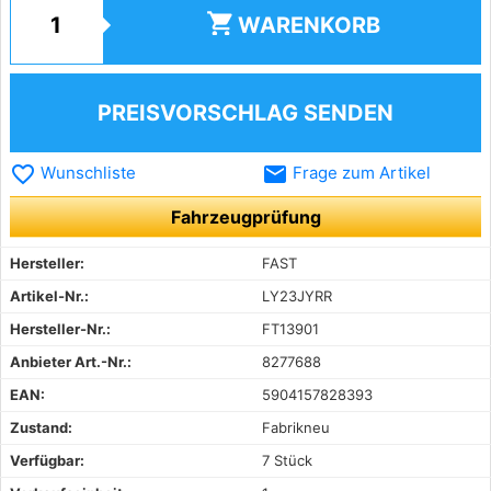
shopping_cart
WARENKORB
PREISVORSCHLAG SENDEN
favorite_border
email
Wunschliste
Frage zum Artikel
Fahrzeugprüfung
Hersteller:
FAST
Artikel-Nr.:
LY23JYRR
Hersteller-Nr.:
FT13901
Anbieter Art.-Nr.:
8277688
EAN:
5904157828393
Zustand:
Fabrikneu
Verfügbar:
7 Stück