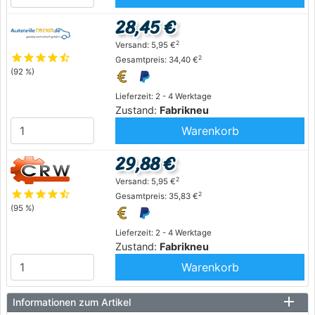
28,45 €
2
Versand: 5,95 €
star
star
star
star
star_half
2
Gesamtpreis: 34,40 €
(92 %)
Lieferzeit: 2 - 4 Werktage
Zustand:
Fabrikneu
Warenkorb
29,88 €
2
Versand: 5,95 €
star
star
star
star
star_half
2
Gesamtpreis: 35,83 €
(95 %)
Lieferzeit: 2 - 4 Werktage
Zustand:
Fabrikneu
Warenkorb
Informationen zum Artikel