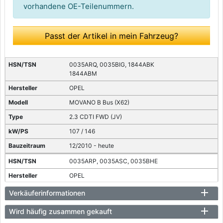
vorhandene OE-Teilenummern.
Passt der Artikel in mein Fahrzeug?
0035ARQ, 0035BIG, 1844ABK
1844ABM
OPEL
MOVANO B Bus (X62)
2.3 CDTI FWD (JV)
107 / 146
12/2010 - heute
0035ARP, 0035ASC, 0035BHE
OPEL
MOVANO B Bus (X62)
Verkäuferinformationen
2.3 CDTI FWD (JV)
Wird häufig zusammen gekauft
92 / 125