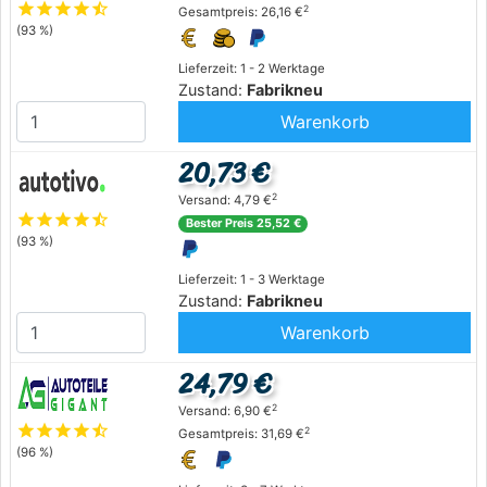
star
star
star
star
star_half
2
Gesamtpreis: 26,16 €
(93 %)
Lieferzeit: 1 - 2 Werktage
Zustand:
Fabrikneu
Warenkorb
20,73 €
2
Versand: 4,79 €
star
star
star
star
star_half
Bester Preis 25,52 €
(93 %)
Lieferzeit: 1 - 3 Werktage
Zustand:
Fabrikneu
Warenkorb
24,79 €
2
Versand: 6,90 €
star
star
star
star
star_half
2
Gesamtpreis: 31,69 €
(96 %)