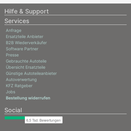
OPEL
Hilfe & Support
MOVANO B Kasten (X62)
Services
2.3 CDTI FWD (FV)
Anfrage
74 / 101
Ersatzteile Anbieter
05/2010 - heute
B2B Wiederverkäufer
Software Partner
0035AMP, 0035ANQ, 0035ARS
Presse
OPEL
Gebrauchte Autoteile
MOVANO B Kasten (X62)
Übersicht Ersatzteile
Günstige Autoteileanbieter
2.3 CDTI FWD (FV)
Autoverwertung
92 / 125
KFZ Ratgeber
Jobs
05/2010 - heute
Bestellung widerrufen
0035AMQ, 0035AOO, 0035AOP
0035BJL, 0035BJO, 0035BJR
Social
0035BJU, 1844ABU, 1844ABX
1844ACE, 1844ACH
OPEL