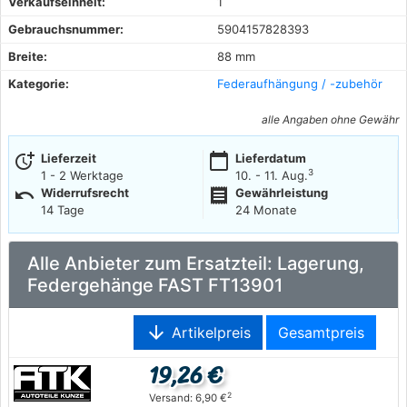
Verkaufseinheit:
1
Gebrauchsnummer:
5904157828393
Breite:
88 mm
Kategorie:
Federaufhängung / -zubehör
alle Angaben ohne Gewähr
more_time
calendar_today
Lieferzeit
Lieferdatum
3
1 - 2 Werktage
10. - 11. Aug.
undo
receipt
Widerrufsrecht
Gewährleistung
14 Tage
24 Monate
Alle Anbieter zum Ersatzteil: Lagerung,
Federgehänge FAST FT13901
arrow_downward
Artikelpreis
Gesamtpreis
19,26 €
2
Versand: 6,90 €