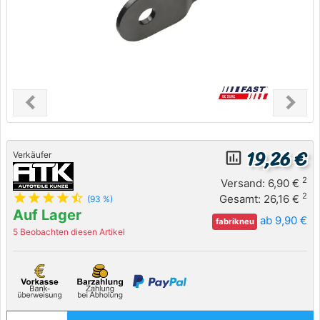
chevron_left
chevron_right
Previous
Next
19,26 €
insert_chart_outlined
Verkäufer
2
Versand: 6,90 €
star
star
star
star
star_half
2
Gesamt: 26,16 €
(93 %)
Auf Lager
ab 9,90 €
fabrikneu
5 Beobachten diesen Artikel