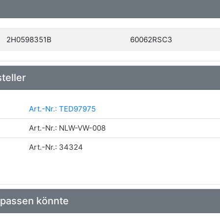
2H0598351B
60062RSC3
teller
Art.-Nr.: TED97975
Art.-Nr.: NLW-VW-008
Art.-Nr.: 34324
 passen könnte