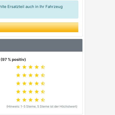
lte Ersatzteil auch in Ihr Fahrzeug
(97 % positiv)
star
star
star
star
star_half
star
star
star
star
star_half
star
star
star
star
star_half
star
star
star
star
star_half
star
star
star
star
star_half
(Hinweis: 1-5 Sterne, 5 Sterne ist der Höchstwert)