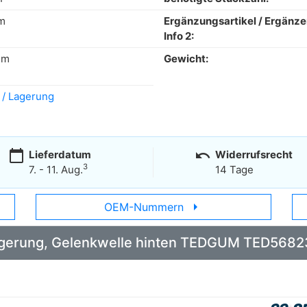
m
Ergänzungsartikel / Ergänz
Info 2:
mm
Gewicht:
 / Lagerung
calendar_today
undo
Lieferdatum
Widerrufsrecht
3
7. - 11. Aug.
14 Tage
arrow_right
OEM-Nummern
 Lagerung, Gelenkwelle hinten TEDGUM TED5682