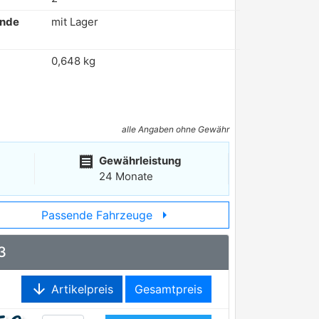
ende
mit Lager
0,648 kg
alle Angaben ohne Gewähr
receipt
Gewährleistung
24 Monate
arrow_right
Passende Fahrzeuge
3
arrow_downward
Artikelpreis
Gesamtpreis