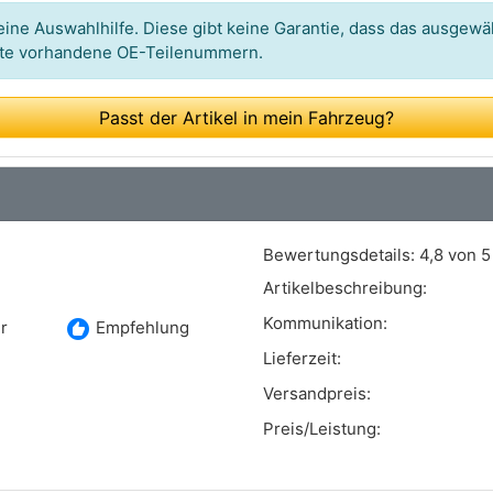
ine Auswahlhilfe. Diese gibt keine Garantie, dass das ausgewäh
itte vorhandene OE-Teilenummern.
Passt der Artikel in mein Fahrzeug?
Bewertungsdetails:
4,8 von 5
Artikelbeschreibung:
Kommunikation:
recommend
r
Empfehlung
Lieferzeit:
Versandpreis:
Preis/Leistung: