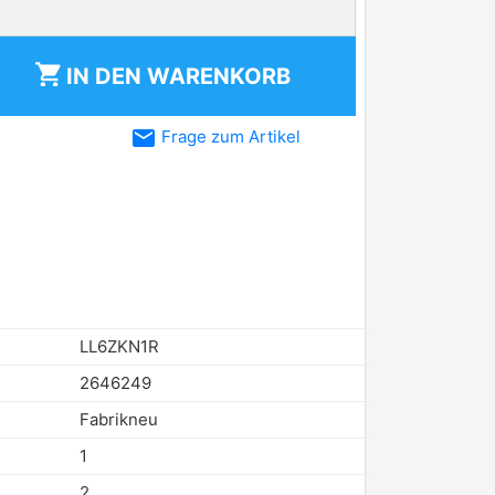
shopping_cart
IN DEN
WARENKORB
email
Frage zum Artikel
LL6ZKN1R
2646249
Fabrikneu
1
2