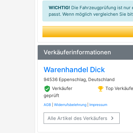
WICHTIG!
Die Fahrzeugprüfung ist nur e
passt. Wenn möglich vergleichen Sie b
Verkäuferinformationen
Warenhandel Dick
94536 Eppenschlag, Deutschland
verified_user
emoji_events
Verkäufer
Top Verkäufe
geprüft
AGB
|
Widerrufsbelehrung
|
Impressum
keyboard_arrow_right
Alle Artikel des Verkäufers