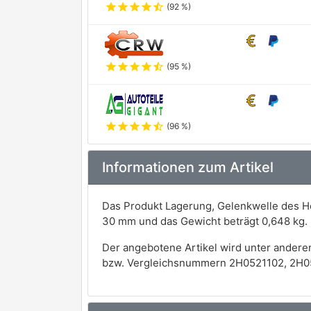
star
star
star
star
star_half
(92 %)
star
star
star
star
star_half
(95 %)
star
star
star
star
star_half
(96 %)
Informationen zum Artikel
Das Produkt Lagerung, Gelenkwelle des H
30 mm und das Gewicht beträgt 0,648 kg.
Der angebotene Artikel wird unter andere
bzw. Vergleichsnummern 2H0521102, 2H0