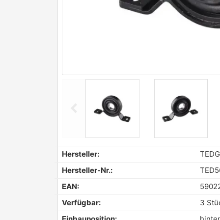
chevron_left
Previous
Hersteller:
TED
Hersteller-Nr.:
TED5
EAN:
5902
Verfügbar:
3 Stü
Einbauposition:
hinte