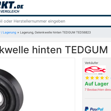
 / Lagerung
Lagerung, Gelenkwelle hinten TEDGUM TED56823
nkwelle hinten TEDGU
Verkäufer
star
star
star
star
star_half
Auf Lager
7 Beobachten diese