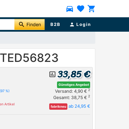
directions_car
favorite
shopping_cart
search
Finden
B2B
person
Login
M TED56823
33,85 €
insert_chart_outlined
Günstiges Angebot
2
Versand: 4,90 €
(97 %)
2
Gesamt: 38,75 €
n Artikel
ab 24,95 €
fabrikneu