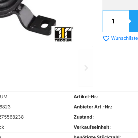
favorite_border
Wunschliste
chevron_right
Next
GUM
Artikel-Nr.:
6823
Anbieter Art.-Nr.:
275568238
Zustand:
ck
Verkaufseinheit:
n
benötigte Stückzahl: