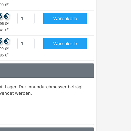
2
90 €
6 €
Warenkorb
2
,95 €
2
,41 €
5 €
Warenkorb
2
,90 €
2
,85 €
it Lager. Der Innendurchmesser beträgt
rwendet werden.