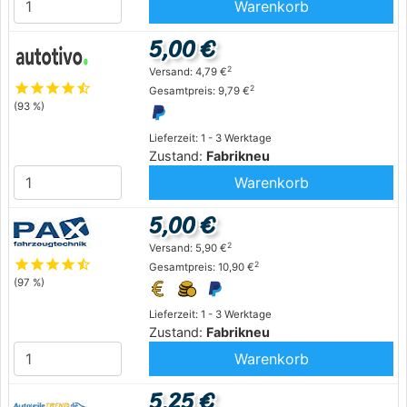
Warenkorb
5,00 €
2
Versand: 4,79 €
star
star
star
star
star_half
2
Gesamtpreis: 9,79 €
(93 %)
Lieferzeit: 1 - 3 Werktage
Zustand:
Fabrikneu
Warenkorb
5,00 €
2
Versand: 5,90 €
star
star
star
star
star_half
2
Gesamtpreis: 10,90 €
(97 %)
Lieferzeit: 1 - 3 Werktage
Zustand:
Fabrikneu
Warenkorb
5,25 €