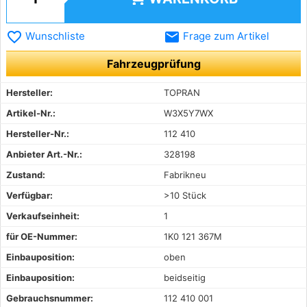
favorite_border
email
Wunschliste
Frage zum Artikel
Fahrzeugprüfung
Hersteller:
TOPRAN
Artikel-Nr.:
W3X5Y7WX
Hersteller-Nr.:
112 410
Anbieter Art.-Nr.:
328198
Zustand:
Fabrikneu
Verfügbar:
>10 Stück
Verkaufseinheit:
1
für OE-Nummer:
1K0 121 367M
Einbauposition:
oben
Einbauposition:
beidseitig
Gebrauchsnummer:
112 410 001