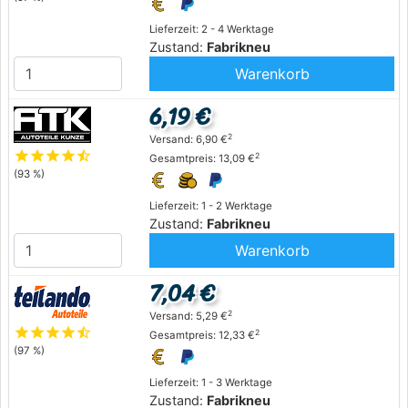
Lieferzeit: 2 - 4 Werktage
Zustand:
Fabrikneu
Warenkorb
6,19 €
2
Versand: 6,90 €
star
star
star
star
star_half
2
Gesamtpreis: 13,09 €
(93 %)
Lieferzeit: 1 - 2 Werktage
Zustand:
Fabrikneu
Warenkorb
7,04 €
2
Versand: 5,29 €
star
star
star
star
star_half
2
Gesamtpreis: 12,33 €
(97 %)
Lieferzeit: 1 - 3 Werktage
Zustand:
Fabrikneu