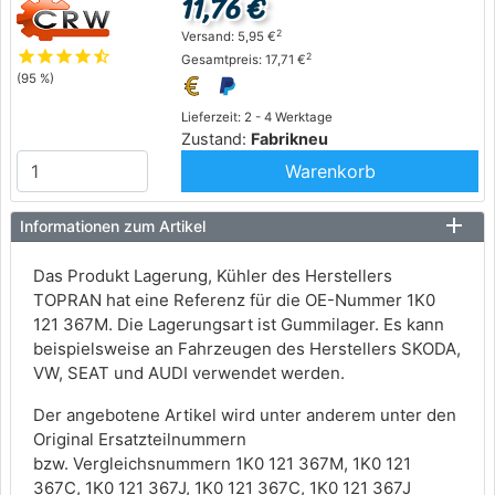
11,76 €
2
Versand: 5,95 €
star
star
star
star
star_half
2
Gesamtpreis: 17,71 €
(95 %)
Lieferzeit: 2 - 4 Werktage
Zustand:
Fabrikneu
Warenkorb
Informationen zum Artikel
Das Produkt Lagerung, Kühler des Herstellers
TOPRAN hat eine Referenz für die OE-Nummer 1K0
121 367M. Die Lagerungsart ist Gummilager. Es kann
beispielsweise an Fahrzeugen des Herstellers SKODA,
VW, SEAT und AUDI verwendet werden.
Der angebotene Artikel wird unter anderem unter den
Original Ersatzteilnummern
bzw. Vergleichsnummern 1K0 121 367M, 1K0 121
367C, 1K0 121 367J, 1K0 121 367C, 1K0 121 367J