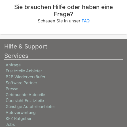
Sie brauchen Hilfe oder haben eine
Frage?
Schauen Sie in unser
FAQ
Hilfe & Support
Services
Anfrage
Ersatzteile Anbieter
B2B Wiederverkäufer
Software Partner
Presse
Gebrauchte Autoteile
Übersicht Ersatzteile
Günstige Autoteileanbieter
Autoverwertung
KFZ Ratgeber
Jobs