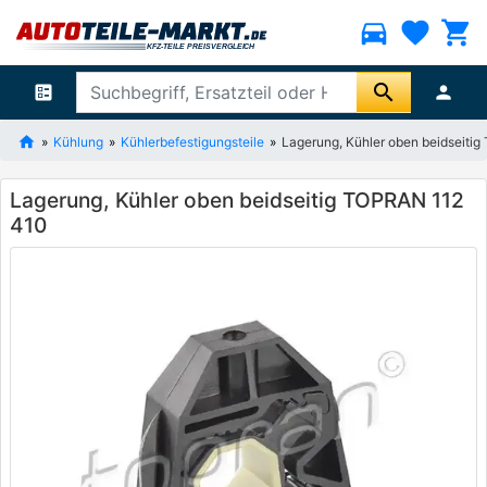
directions_car
favorite
shopping_cart
search
ballot
person
Kühlung
Kühlerbefestigungsteile
Lagerung, Kühler oben beidseiti
Lagerung, Kühler oben beidseitig TOPRAN 112
410