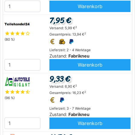
Warenkorb
7,95 €
2
Versand: 5,99 €
star
star
star
star
star_outline
2
Gesamtpreis: 13,94 €
(80 %)
Lieferzeit: 2 - 4 Werktage
Zustand:
Fabrikneu
Warenkorb
9,33 €
2
Versand: 6,90 €
star
star
star
star
star_half
2
Gesamtpreis: 16,23 €
(96 %)
Lieferzeit: 3 - 7 Werktage
Zustand:
Fabrikneu
Warenkorb