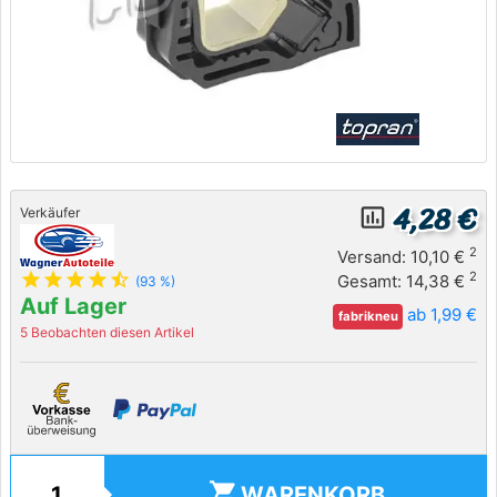
4,28 €
insert_chart_outlined
Verkäufer
2
Versand: 10,10 €
star
star
star
star
star_half
2
Gesamt: 14,38 €
(93 %)
Auf Lager
ab 1,99 €
fabrikneu
5 Beobachten diesen Artikel
shopping_cart
WARENKORB