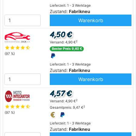
Lieferzeit: 1 - 3 Werktage
Zustand:
Fabrikneu
Warenkorb
4,50 €
2
Versand: 4,90 €
star
star
star
star
star_half
Bester Preis 9,40 €
(97 %)
Lieferzeit: 1 - 3 Werktage
Zustand:
Fabrikneu
Warenkorb
4,57 €
2
Versand: 4,90 €
star
star
star
star
star_half
2
Gesamtpreis: 9,47 €
(97 %)
Lieferzeit: 1 - 3 Werktage
Zustand:
Fabrikneu