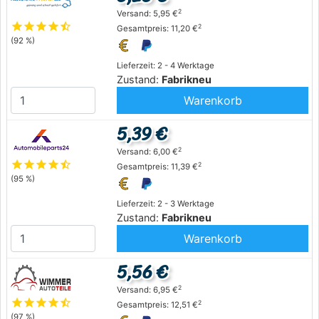
2
Versand: 5,95 €
star
star
star
star
star_half
2
Gesamtpreis: 11,20 €
(92 %)
Lieferzeit: 2 - 4 Werktage
Zustand:
Fabrikneu
Warenkorb
5,39 €
2
Versand: 6,00 €
star
star
star
star
star_half
2
Gesamtpreis: 11,39 €
(95 %)
Lieferzeit: 2 - 3 Werktage
Zustand:
Fabrikneu
Warenkorb
5,56 €
2
Versand: 6,95 €
star
star
star
star
star_half
2
Gesamtpreis: 12,51 €
(97 %)