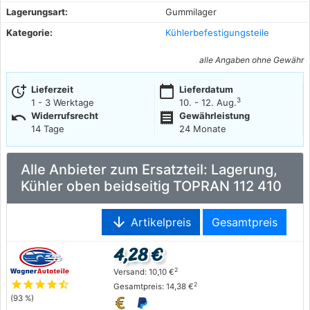
Lagerungsart:
Gummilager
Kategorie:
Kühlerbefestigungsteile
alle Angaben ohne Gewähr
more_time
calendar_today
Lieferzeit
Lieferdatum
3
1 - 3 Werktage
10. - 12. Aug.
undo
receipt
Widerrufsrecht
Gewährleistung
14 Tage
24 Monate
Alle Anbieter zum Ersatzteil: Lagerung,
Kühler oben beidseitig TOPRAN 112 410
arrow_downward
Artikelpreis
Gesamtpreis
4,28 €
2
Versand: 10,10 €
star
star
star
star
star_half
2
Gesamtpreis: 14,38 €
(93 %)