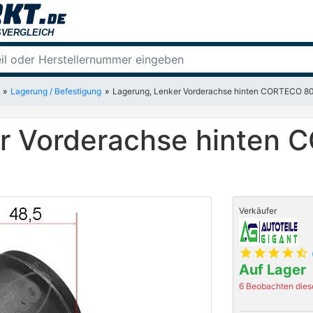
Lagerung / Befestigung
Lagerung, Lenker Vorderachse hinten CORTECO 
er Vorderachse hinten
Verkäufer
star
star
star
star
star_half
Auf Lager
6 Beobachten diese