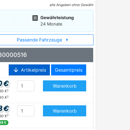
alle Angaben ohne Gewähr
receipt
Gewährleistung
24 Monate
arrow_right
Passende Fahrzeuge
O 80000516
arrow_downward
Artikelpreis
Gesamtpreis
0 €
Warenkorb
2
,90 €
2
30 €
8 €
Warenkorb
2
,90 €
48 €