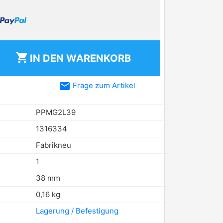
shopping_cart
IN DEN
WARENKORB
email
Frage zum Artikel
PPMG2L39
1316334
Fabrikneu
1
38 mm
0,16 kg
Lagerung / Befestigung