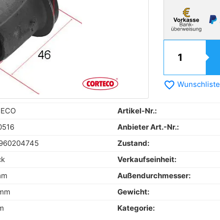
favorite_border
Wunschliste
TECO
Artikel-Nr.:
0516
Anbieter Art.-Nr.:
960204745
Zustand:
ck
Verkaufseinheit:
mm
Außendurchmesser:
 mm
Gewicht:
m
Kategorie: