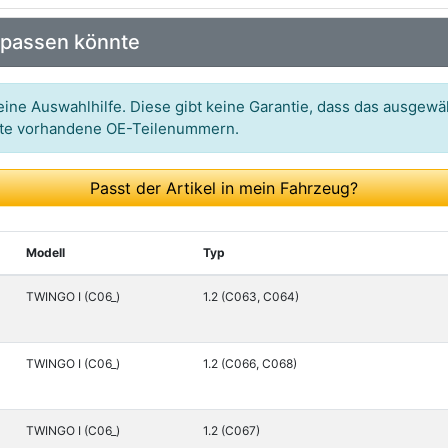
Art.-Nr.: 16-14 083 1364
 passen könnte
Art.-Nr.: 270285
Art.-Nr.: VKDS 336050
ine Auswahlhilfe. Diese gibt keine Garantie, dass das ausgewäh
itte vorhandene OE-Teilenummern.
Art.-Nr.: G9-604
Art.-Nr.: 22494 01
Passt der Artikel in mein Fahrzeug?
Art.-Nr.: RE-SB-1337
Art.-Nr.: 439
Modell
Typ
Art.-Nr.: 2106
TWINGO I (C06_)
1.2 (C063, C064)
Art.-Nr.: 1093
Art.-Nr.: FSK7170
TWINGO I (C06_)
1.2 (C066, C068)
Art.-Nr.: 599026
TWINGO I (C06_)
1.2 (C067)
Art.-Nr.: L25800