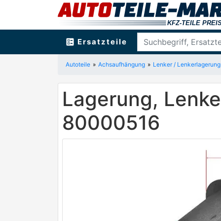
ballot
Ersatzteile
Autoteile
Achsaufhängung
Lenker / Lenkerlagerung
Lagerung, Lenk
80000516