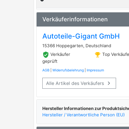
Metalcaucho
3004129, 3333ADM
RENAULT
Verkäuferinformationen
info
ORIGINAL IMPERIUM
PEX
Autoteile-Gigant GmbH
QUINTON HAZELL
15366 Hoppegarten, Deutschland
RUVILLE
verified_user
emoji_events
Verkäufer
Top Verkäufe
geprüft
SWAG
AGB
|
Widerrufsbelehrung
|
Impressum
TOPRAN
keyboard_arrow_right
Alle Artikel des Verkäufers
TRISCAN
premium Marke
Hersteller Informationen zur Produktsich
Hersteller / Verantwortliche Person (EU)