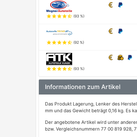
star
star
star
star
star_half
(93 %)
star
star
star
star
star_half
(92 %)
star
star
star
star
star_half
(93 %)
Informationen zum Artikel
Das Produkt Lagerung, Lenker des Herst
mm und das Gewicht beträgt 0,16 kg. Es 
Der angebotene Artikel wird unter andere
bzw. Vergleichsnummern 77 00 819 928, 7