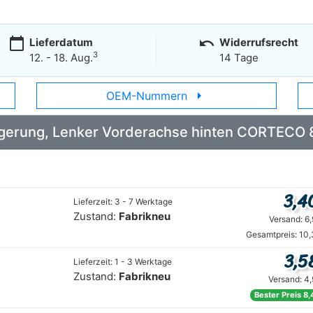
calendar_today
undo
Lieferdatum
Widerrufsrecht
3
12. - 18. Aug.
14 Tage
arrow_right
OEM-Nummern
 Lagerung, Lenker Vorderachse hinten CORTEC
3,4
Lieferzeit: 3 - 7 Werktage
Zustand:
Fabrikneu
Versand: 6
Gesamtpreis: 10,
3,5
Lieferzeit: 1 - 3 Werktage
Zustand:
Fabrikneu
Versand: 4
Bester Preis 8,