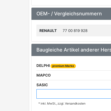
OEM- / Vergleichsnummern
RENAULT
77 00 819 928
Baugleiche Artikel anderer Hers
DELPHI
premium Marke
MAPCO
SASIC
FEBI BILSTEIN
premium Marke
* inkl. MwSt., zzgl. Versandkosten
TRW
premium Marke