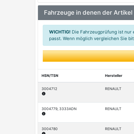
MEYLE
premium Marke
Fahrzeuge in denen der Artikel
A.B.S.
SKF
premium Marke
WICHTIG!
Die Fahrzeugprüfung ist nur e
OPTIMAL
passt. Wenn möglich vergleichen Sie b
LEMFÖRDER
premium Marke
MOOG
premium Marke
AKRON-MALÒ
HSN/TSN
Hersteller
BIRTH
3004712
RENAULT
info
FARE SA
FIRST LINE
3004779, 3333ADN
RENAULT
info
HUTCHINSON
3004780
RENAULT
MONROE
info