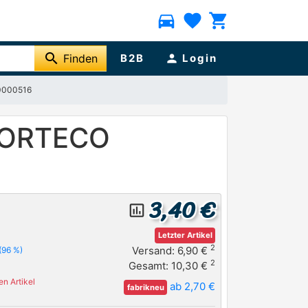
directions_car
favorite
shopping_cart
search
Finden
B2B
person
Login
80000516
 CORTECO
3,40 €
insert_chart_outlined
Letzter Artikel
2
Versand: 6,90 €
(96 %)
2
Gesamt: 10,30 €
n Artikel
ab 2,70 €
fabrikneu