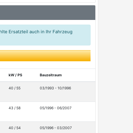
3,46 €*
3,59 €*
3,86 €*
lte Ersatzteil auch in Ihr Fahrzeug
5,69 €*
9,03 €*
12,43 €*
kW / PS
Bauzeitraum
40 / 55
03/1993 - 10/1996
43 / 58
05/1996 - 06/2007
40 / 54
05/1996 - 03/2007