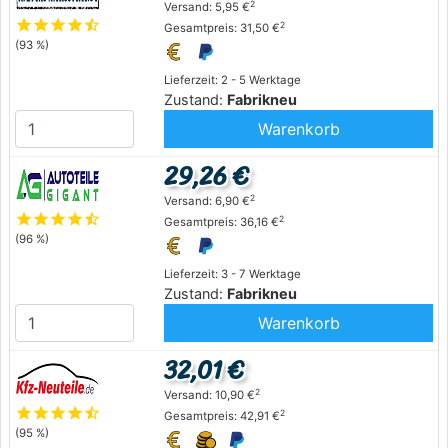
2
Versand: 5,95 €
star
star
star
star
star_half
2
Gesamtpreis: 31,50 €
(93 %)
Lieferzeit: 2 - 5 Werktage
Zustand:
Fabrikneu
Warenkorb
29,26 €
2
Versand: 6,90 €
star
star
star
star
star_half
2
Gesamtpreis: 36,16 €
(96 %)
Lieferzeit: 3 - 7 Werktage
Zustand:
Fabrikneu
Warenkorb
32,01 €
2
Versand: 10,90 €
star
star
star
star
star_half
2
Gesamtpreis: 42,91 €
(95 %)