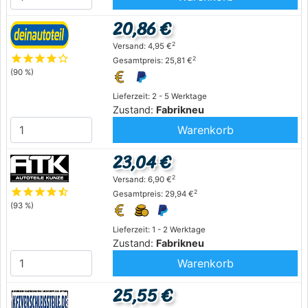
20,86 €
2
Versand: 4,95 €
star
star
star
star
star_outline
2
Gesamtpreis: 25,81 €
(90 %)
Lieferzeit: 2 - 5 Werktage
Zustand:
Fabrikneu
Warenkorb
23,04 €
2
Versand: 6,90 €
star
star
star
star
star_half
2
Gesamtpreis: 29,94 €
(93 %)
Lieferzeit: 1 - 2 Werktage
Zustand:
Fabrikneu
Warenkorb
25,55 €