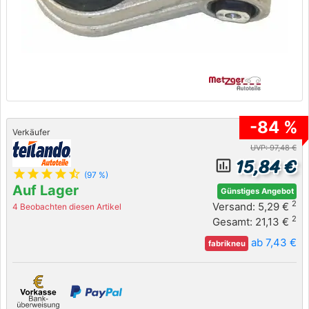
-84 %
Verkäufer
UVP: 97,48 €
15,84 €
insert_chart_outlined
star
star
star
star
star_half
(97 %)
Auf Lager
Günstiges Angebot
2
Versand: 5,29 €
4 Beobachten diesen Artikel
2
Gesamt: 21,13 €
ab 7,43 €
fabrikneu