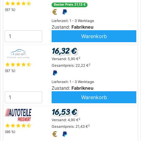
star
star
star
star
star_half
Bester Preis 21,13 €
(97 %)
Lieferzeit: 1 - 3 Werktage
Zustand:
Fabrikneu
Warenkorb
16,32 €
2
Versand: 5,90 €
star
star
star
star
star_half
2
Gesamtpreis: 22,22 €
(97 %)
Lieferzeit: 1 - 3 Werktage
Zustand:
Fabrikneu
Warenkorb
16,53 €
2
Versand: 4,90 €
star
star
star
star
star_half
2
Gesamtpreis: 21,43 €
(96 %)