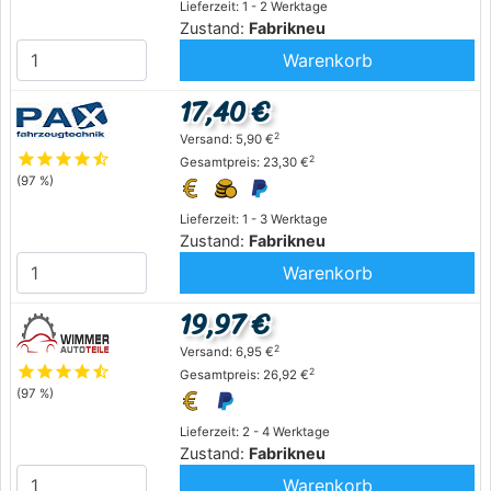
Lieferzeit: 1 - 2 Werktage
Zustand:
Fabrikneu
Warenkorb
17,40 €
2
Versand: 5,90 €
star
star
star
star
star_half
2
Gesamtpreis: 23,30 €
(97 %)
Lieferzeit: 1 - 3 Werktage
Zustand:
Fabrikneu
Warenkorb
19,97 €
2
Versand: 6,95 €
star
star
star
star
star_half
2
Gesamtpreis: 26,92 €
(97 %)
Lieferzeit: 2 - 4 Werktage
Zustand:
Fabrikneu
Warenkorb