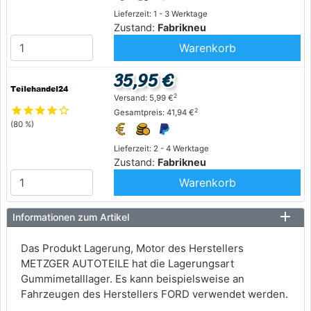
Lieferzeit: 1 - 3 Werktage
Zustand:
Fabrikneu
Warenkorb
35,95 €
2
Versand: 5,99 €
star
star
star
star
star_outline
2
Gesamtpreis: 41,94 €
(80 %)
Lieferzeit: 2 - 4 Werktage
Zustand:
Fabrikneu
Warenkorb
Informationen zum Artikel
Das Produkt Lagerung, Motor des Herstellers
METZGER AUTOTEILE hat die Lagerungsart
Gummimetalllager. Es kann beispielsweise an
Fahrzeugen des Herstellers FORD verwendet werden.