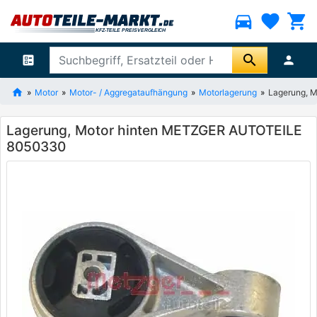
directions_car
favorite
shopping_cart
search
ballot
person
Motor
Motor- / Aggregataufhängung
Motorlagerung
Lagerung, 
Lagerung, Motor hinten METZGER AUTOTEILE
8050330