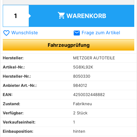
shopping_cart
WARENKORB
favorite_border
email
Wunschliste
Frage zum Artikel
Fahrzeugprüfung
Hersteller:
METZGER AUTOTEILE
Artikel-Nr.:
5G8XL92K
Hersteller-Nr.:
8050330
Anbieter Art.-Nr.:
984012
EAN:
4250032448882
Zustand:
Fabrikneu
Verfügbar:
2 Stück
Verkaufseinheit:
1
Einbauposition:
hinten