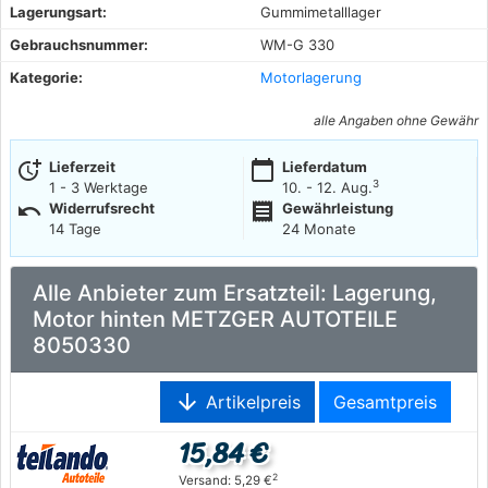
Lagerungsart:
Gummimetalllager
Gebrauchsnummer:
WM-G 330
Kategorie:
Motorlagerung
alle Angaben ohne Gewähr
more_time
calendar_today
Lieferzeit
Lieferdatum
3
1 - 3 Werktage
10. - 12. Aug.
undo
receipt
Widerrufsrecht
Gewährleistung
14 Tage
24 Monate
Alle Anbieter zum Ersatzteil: Lagerung,
Motor hinten METZGER AUTOTEILE
8050330
arrow_downward
Artikelpreis
Gesamtpreis
15,84 €
2
Versand: 5,29 €