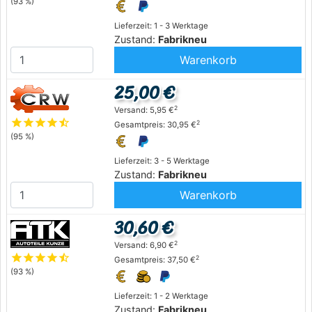
(93 %)
Lieferzeit: 1 - 3 Werktage
Zustand:
Fabrikneu
Warenkorb
25,00 €
2
Versand: 5,95 €
star
star
star
star
star_half
2
Gesamtpreis: 30,95 €
(95 %)
Lieferzeit: 3 - 5 Werktage
Zustand:
Fabrikneu
Warenkorb
30,60 €
2
Versand: 6,90 €
star
star
star
star
star_half
2
Gesamtpreis: 37,50 €
(93 %)
Lieferzeit: 1 - 2 Werktage
Zustand:
Fabrikneu