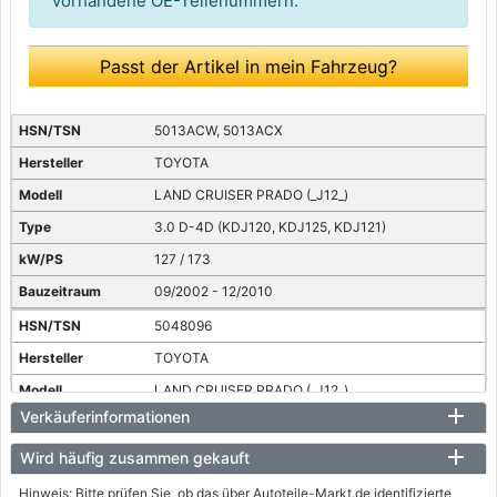
vorhandene OE-Teilenummern.
Passt der Artikel in mein Fahrzeug?
5013ACW, 5013ACX
TOYOTA
LAND CRUISER PRADO (_J12_)
3.0 D-4D (KDJ120, KDJ125, KDJ121)
127 / 173
09/2002 - 12/2010
5048096
TOYOTA
LAND CRUISER PRADO (_J12_)
Verkäuferinformationen
3.0 D-4D (KDJ120, KDJ125)
122 / 166
Wird häufig zusammen gekauft
07/2004 - 08/2009
Hinweis: Bitte prüfen Sie, ob das über Autoteile-Markt.de identifizierte