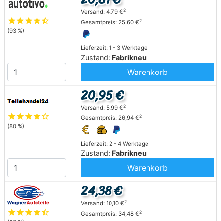
2
Versand: 4,79 €
star
star
star
star
star_half
2
Gesamtpreis: 25,60 €
(93 %)
Lieferzeit: 1 - 3 Werktage
Zustand:
Fabrikneu
Warenkorb
20,95 €
2
Versand: 5,99 €
star
star
star
star
star_outline
2
Gesamtpreis: 26,94 €
(80 %)
Lieferzeit: 2 - 4 Werktage
Zustand:
Fabrikneu
Warenkorb
24,38 €
2
Versand: 10,10 €
star
star
star
star
star_half
2
Gesamtpreis: 34,48 €