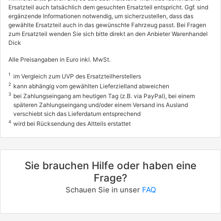
Ersatzteil auch tatsächlich dem gesuchten Ersatzteil entspricht. Ggf. sind
5048013
ergänzende Informationen notwendig, um sicherzustellen, dass das
gewählte Ersatzteil auch in das gewünschte Fahrzeug passt. Bei Fragen
TOYOTA
zum Ersatzteil wenden Sie sich bitte direkt an den Anbieter Warenhandel
LAND CRUISER PRADO (_J12_)
Dick
3.0 D-4D (KDJ120, KDJ125)
Alle Preisangaben in Euro inkl. MwSt.
120 / 163
1
im Vergleich zum UVP des Ersatzteilherstellers
09/2002 - 08/2009
2
kann abhängig vom gewählten Lieferzielland abweichen
3
bei Zahlungseingang am heutigen Tag (z.B. via PayPal), bei einem
5013AFX, 5013AFY, 5013AGB
späteren Zahlungseingang und/oder einem Versand ins Ausland
5013AGC
verschiebt sich das Lieferdatum entsprechend
TOYOTA
4
wird bei Rücksendung des Altteils erstattet
LAND CRUISER PRADO (_J15_)
3.0 D-4D (KDJ150_, KDJ150, KDJ155)
Sie brauchen Hilfe oder haben eine
127 / 173
Frage?
08/2009 - heute
Schauen Sie in unser
FAQ
5013AGZ, 5013AHA
TOYOTA