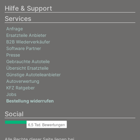
LAND CRUISER PRADO (_J15_)
Hilfe & Support
3.0 D-4D (KDJ155_, KDJ150_, KDJ150R, KDJ155R)
Services
140 / 190
08/2009 - heute
Anfrage
Ersatzteile Anbieter
B2B Wiederverkäufer
Software Partner
Presse
Gebrauchte Autoteile
Übersicht Ersatzteile
Günstige Autoteileanbieter
Autoverwertung
KFZ Ratgeber
Jobs
Bestellung widerrufen
Social
Alle Rechte dieser Seite liegen bei