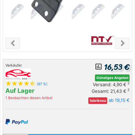
chevron_left
chevron_right
Previous
Next
16,53 €
insert_chart_outlined
Verkäufer
Günstiges Angebot
star
star
star
star
star_half
2
Versand: 4,90 €
(97 %)
Auf Lager
2
Gesamt: 21,43 €
1 Beobachten diesen Artikel
ab 19,15 €
fabrikneu