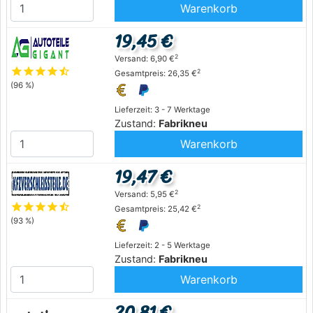
Warenkorb
19,45 €
2
Versand: 6,90 €
star
star
star
star
star_half
2
Gesamtpreis: 26,35 €
(96 %)
Lieferzeit: 3 - 7 Werktage
Zustand:
Fabrikneu
Warenkorb
19,47 €
2
Versand: 5,95 €
star
star
star
star
star_half
2
Gesamtpreis: 25,42 €
(93 %)
Lieferzeit: 2 - 5 Werktage
Zustand:
Fabrikneu
Warenkorb
20,81 €