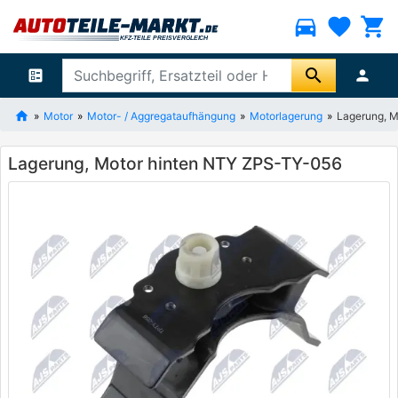
directions_car
favorite
shopping_cart
search
ballot
person
Motor
Motor- / Aggregataufhängung
Motorlagerung
Lagerung, 
Lagerung, Motor hinten NTY ZPS-TY-056