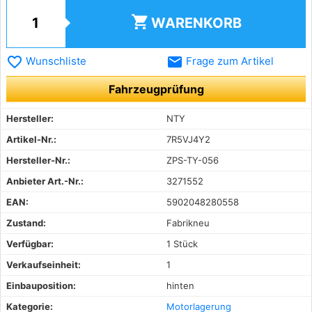
shopping_cart
WARENKORB
favorite_border
email
Wunschliste
Frage zum Artikel
Fahrzeugprüfung
Hersteller:
NTY
Artikel-Nr.:
7R5VJ4Y2
Hersteller-Nr.:
ZPS-TY-056
Anbieter Art.-Nr.:
3271552
EAN:
5902048280558
Zustand:
Fabrikneu
Verfügbar:
1 Stück
Verkaufseinheit:
1
Einbauposition:
hinten
Kategorie:
Motorlagerung