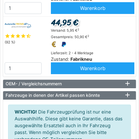
Warenkorb
44,95 €
2
Versand: 5,95 €
star
star
star
star
star_half
2
Gesamtpreis: 50,90 €
(92 %)
Lieferzeit: 2 - 4 Werktage
Zustand:
Fabrikneu
Warenkorb
OEM- / Vergleichsnummern
Fahrzeuge in denen der Artikel passen könnte
WICHTIG!
Die Fahrzeugprüfung ist nur eine
Auswahlhilfe. Diese gibt keine Garantie, dass das
ausgewählte Ersatzteil auch in Ihr Fahrzeug
passt. Wenn möglich vergleichen Sie bitte