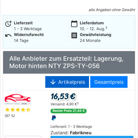
alle Angaben ohne Gewähr
more_time
calendar_today
Lieferzeit
Lieferdatum
3
1 - 3 Werktage
10. - 12. Aug.
undo
receipt
Widerrufsrecht
Gewährleistung
14 Tage
24 Monate
Alle Anbieter zum Ersatzteil: Lagerung,
Motor hinten NTY ZPS-TY-056
arrow_downward
Artikelpreis
Gesamtpreis
16,53 €
2
Versand: 4,90 €
star
star
star
star
star_half
Bester Preis 21,43 €
(97 %)
Lieferzeit: 1 - 3 Werktage
Zustand:
Fabrikneu