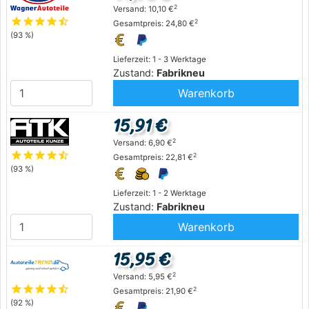
2
Versand: 10,10 €
star
star
star
star
star_half
2
Gesamtpreis: 24,80 €
(93 %)
Lieferzeit: 1 - 3 Werktage
Zustand:
Fabrikneu
Warenkorb
15,91 €
2
Versand: 6,90 €
star
star
star
star
star_half
2
Gesamtpreis: 22,81 €
(93 %)
Lieferzeit: 1 - 2 Werktage
Zustand:
Fabrikneu
Warenkorb
15,95 €
2
Versand: 5,95 €
star
star
star
star
star_half
2
Gesamtpreis: 21,90 €
(92 %)