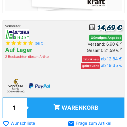
14,69 €
insert_chart_outlined
Verkäufer
Günstiges Angebot
star
star
star
star
star_half
2
Versand: 6,90 €
(96 %)
Auf Lager
2
Gesamt: 21,59 €
2 Beobachten diesen Artikel
ab 12,84 €
fabrikneu
ab 19,35 €
gebraucht
shopping_cart
WARENKORB
favorite_border
email
Wunschliste
Frage zum Artikel