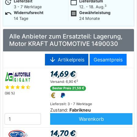
more_time
calendar_today
Lieferzeit
Lieferdatum
3
3 - 7 Werktage
12. - 18. Aug.
undo
receipt
Widerrufsrecht
Gewährleistung
14 Tage
24 Monate
Alle Anbieter zum Ersatzteil: Lagerung,
Motor KRAFT AUTOMOTIVE 1490030
arrow_downward
Artikelpreis
Gesamtpreis
14,69 €
2
Versand: 6,90 €
star
star
star
star
star_half
Bester Preis 21,59 €
(96 %)
Lieferzeit: 3 - 7 Werktage
Zustand:
Fabrikneu
Warenkorb
14,70 €