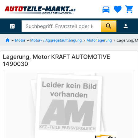
directions_car
favorite
shopping_cart
search
ballot
person
Motor
Motor- / Aggregataufhängung
Motorlagerung
Lagerung, 
Lagerung, Motor KRAFT AUTOMOTIVE
1490030