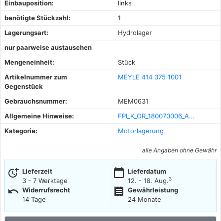
Einbauposition:
links
benötigte Stückzahl:
1
Lagerungsart:
Hydrolager
nur paarweise austauschen
Mengeneinheit:
Stück
Artikelnummer zum
MEYLE 414 375 1001
Gegenstück
Gebrauchsnummer:
MEM0631
Allgemeine Hinweise:
FPI_K_OR_180070006_A...
Kategorie:
Motorlagerung
alle Angaben ohne Gewähr
more_time
calendar_today
Lieferzeit
Lieferdatum
3
3 - 7 Werktage
12. - 18. Aug.
undo
receipt
Widerrufsrecht
Gewährleistung
14 Tage
24 Monate