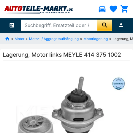
directions_car
favorite
shopping_cart
search
ballot
person
Motor
Motor- / Aggregataufhängung
Motorlagerung
Lagerung, M
Lagerung, Motor links MEYLE 414 375 1002