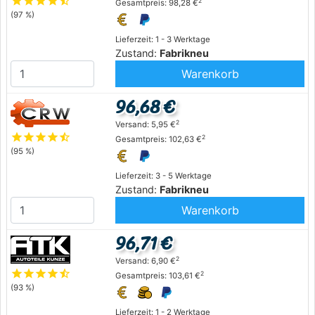
star
star
star
star
star_half
2
Gesamtpreis: 98,28 €
(97 %)
Lieferzeit: 1 - 3 Werktage
Zustand:
Fabrikneu
Warenkorb
96,68 €
2
Versand: 5,95 €
star
star
star
star
star_half
2
Gesamtpreis: 102,63 €
(95 %)
Lieferzeit: 3 - 5 Werktage
Zustand:
Fabrikneu
Warenkorb
96,71 €
2
Versand: 6,90 €
star
star
star
star
star_half
2
Gesamtpreis: 103,61 €
(93 %)
Lieferzeit: 1 - 2 Werktage