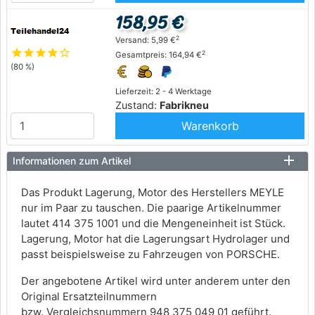
158,95 €
2
Versand: 5,99 €
star
star
star
star
star_outline
2
Gesamtpreis: 164,94 €
(80 %)
Lieferzeit: 2 - 4 Werktage
Zustand:
Fabrikneu
Warenkorb
Informationen zum Artikel
Das Produkt Lagerung, Motor des Herstellers MEYLE
nur im Paar zu tauschen. Die paarige Artikelnummer
lautet 414 375 1001 und die Mengeneinheit ist Stück.
Lagerung, Motor hat die Lagerungsart Hydrolager und
passt beispielsweise zu Fahrzeugen von PORSCHE.
Der angebotene Artikel wird unter anderem unter den
Original Ersatzteilnummern
bzw. Vergleichsnummern 948 375 049 01 geführt.