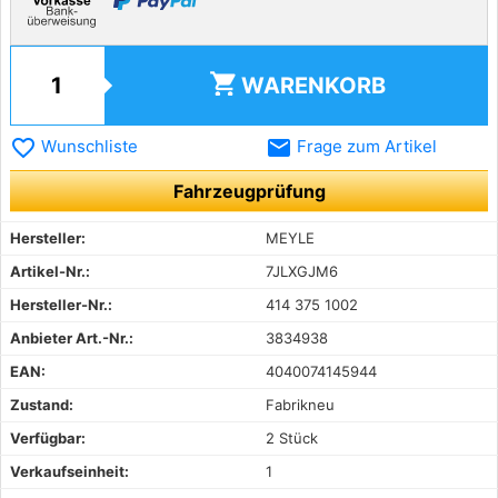
shopping_cart
WARENKORB
favorite_border
email
Wunschliste
Frage zum Artikel
Fahrzeugprüfung
Hersteller:
MEYLE
Artikel-Nr.:
7JLXGJM6
Hersteller-Nr.:
414 375 1002
Anbieter Art.-Nr.:
3834938
EAN:
4040074145944
Zustand:
Fabrikneu
Verfügbar:
2 Stück
Verkaufseinheit:
1