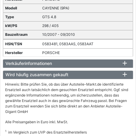
CAYENNE (9PA)
GTS 4.8
298 / 405
10/2007 - 09/2010
0583481, 0583AAS, 0583AAT
PORSCHE
CAYENNE (9PA)
Verkäuferinformationen
S 4.5
Wird häufig zusammen gekauft
250 / 340
Hinweis: Bitte prüfen Sie, ob das über Autoteile-Markt.de identifizierte
09/2002 - 09/2007
Ersatzteil auch tatsächlich dem gesuchten Ersatzteil entspricht. Ggf. sind
ergänzende Informationen notwendig, um sicherzustellen, dass das
0583ABI, 0583ABL
gewählte Ersatzteil auch in das gewünschte Fahrzeug passt. Bei Fragen
zum Ersatzteil wenden Sie sich bitte direkt an den Anbieter Autoteile-
PORSCHE
Gigant GmbH
CAYENNE (9PA)
Alle Preisangaben in Euro inkl. MwSt.
S 4.8
1
im Vergleich zum UVP des Ersatzteilherstellers
283 / 385