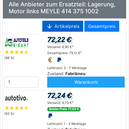
Alle Anbieter zum Ersatzteil: Lagerung,
Motor links MEYLE 414 375 1002
arrow_downward
Artikelpreis
Gesamtpreis
72,22 €
2
Versand: 6,90 €
star
star
star
star
star_half
2
Gesamtpreis: 79,12 €
(96 %)
Lieferzeit: 3 - 7 Werktage
Zustand:
Fabrikneu
Warenkorb
72,24 €
2
Versand: 4,79 €
star
star
star
star
star_half
Bester Preis 77,03 €
(93 %)
Lieferzeit: 1 - 3 Werktage