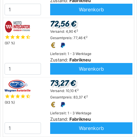
Zustand:
Fabrikneu
Warenkorb
72,56 €
2
Versand: 4,90 €
star
star
star
star
star_half
2
Gesamtpreis: 77,46 €
(97 %)
Lieferzeit: 1 - 3 Werktage
Zustand:
Fabrikneu
Warenkorb
73,27 €
2
Versand: 10,10 €
star
star
star
star
star_half
2
Gesamtpreis: 83,37 €
(93 %)
Lieferzeit: 1 - 3 Werktage
Zustand:
Fabrikneu
Warenkorb