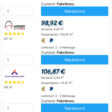
Zustand:
Fabrikneu
Warenkorb
98,92 €
2
Versand: 6,95 €
star
star
star
star
star_half
2
Gesamtpreis: 105,87 €
(97 %)
Lieferzeit: 2 - 4 Werktage
Zustand:
Fabrikneu
Warenkorb
106,87 €
2
Versand: 6,00 €
star
star
star
star
star_half
2
Gesamtpreis: 112,87 €
(95 %)
Lieferzeit: 2 - 3 Werktage
Zustand:
Fabrikneu
Warenkorb