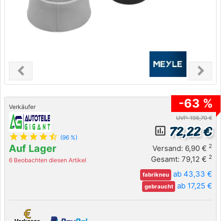
chevron_left
chevron_right
Previous
Next
-63 %
Verkäufer
UVP: 196,70 €
72,22 €
insert_chart_outlined
star
star
star
star
star_half
(96 %)
Auf Lager
2
Versand: 6,90 €
2
Gesamt: 79,12 €
6 Beobachten diesen Artikel
ab 43,33 €
fabrikneu
ab 17,25 €
gebraucht