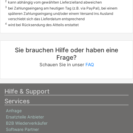
2
kann abhängig vom gewählten Lieferzielland abweichen
02/2007 - 09/2010
3
bei Zahlungseingang am heutigen Tag (z.B. via PayPal), bei einem
späteren Zahlungseingang und/oder einem Versand ins Ausland
0583482, 0583AAU, 0583AAV
verschiebt sich das Lieferdatum entsprechend
PORSCHE
4
wird bei Rücksendung des Altteils erstattet
CAYENNE (9PA)
Turbo 4.5
Sie brauchen Hilfe oder haben eine
331 / 450
Frage?
09/2002 - 09/2007
Schauen Sie in unser
FAQ
0583492, 0583AAY, 0583AAZ
PORSCHE
CAYENNE (9PA)
Hilfe & Support
Turbo S 4.5
Services
368 / 500
01/2004 - 09/2007
Anfrage
Ersatzteile Anbieter
0583AAQ, 0583AAR
B2B Wiederverkäufer
PORSCHE
Software Partner