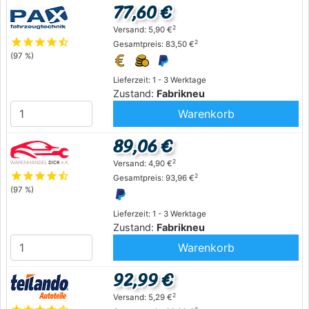
77,60 €
2
Versand: 5,90 €
star
star
star
star
star_half
2
Gesamtpreis: 83,50 €
(97 %)
Lieferzeit: 1 - 3 Werktage
Zustand:
Fabrikneu
Warenkorb
89,06 €
2
Versand: 4,90 €
star
star
star
star
star_half
2
Gesamtpreis: 93,96 €
(97 %)
Lieferzeit: 1 - 3 Werktage
Zustand:
Fabrikneu
Warenkorb
92,99 €
2
Versand: 5,29 €