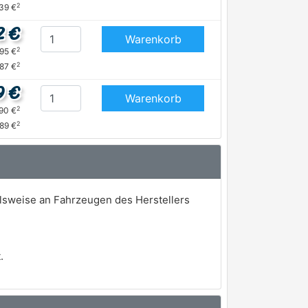
2
,39 €
2 €
Warenkorb
2
,95 €
2
,87 €
9 €
Warenkorb
2
,90 €
2
,89 €
elsweise an Fahrzeugen des Herstellers
.