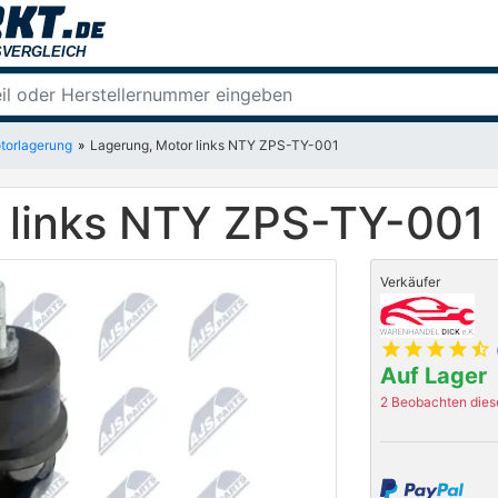
torlagerung
Lagerung, Motor links NTY ZPS-TY-001
 links NTY ZPS-TY-001
Verkäufer
star
star
star
star
star_half
Auf Lager
2 Beobachten diese