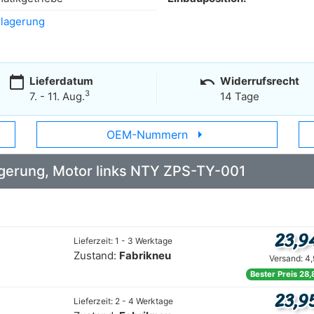
lagerung
calendar_today
undo
Lieferdatum
Widerrufsrecht
3
7. - 11. Aug.
14 Tage
arrow_right
OEM-Nummern
Lagerung, Motor links NTY ZPS-TY-001
23,9
Lieferzeit: 1 - 3 Werktage
Zustand:
Fabrikneu
Versand: 4
Bester Preis 28,
23,9
Lieferzeit: 2 - 4 Werktage