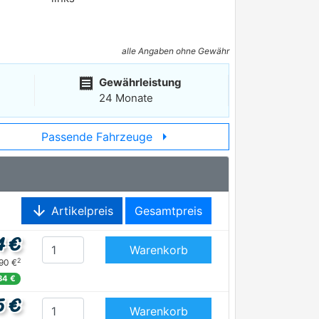
alle Angaben ohne Gewähr
receipt
Gewährleistung
24 Monate
arrow_right
Passende Fahrzeuge
arrow_downward
Artikelpreis
Gesamtpreis
4 €
Warenkorb
2
,90 €
84 €
5 €
Warenkorb