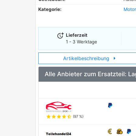
Kategorie:
Motor
more_time
Lieferzeit
1 - 3 Werktage
arrow_right
Artikelbeschreibung
Alle Anbieter zum Ersatzteil: 
star
star
star
star
star_half
(97 %)