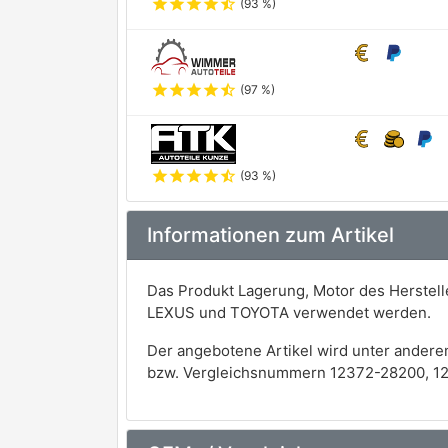
star
star
star
star
star_half
(93 %)
star
star
star
star
star_half
(97 %)
star
star
star
star
star_half
(93 %)
Informationen zum Artikel
Das Produkt Lagerung, Motor des Herstell
LEXUS und TOYOTA verwendet werden.
Der angebotene Artikel wird unter andere
bzw. Vergleichsnummern 12372-28200, 1