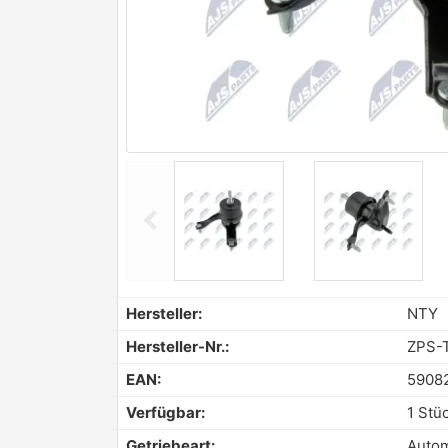
chevron_left
Previous
Hersteller:
NTY
Hersteller-Nr.:
ZPS-
EAN:
5908
Verfügbar:
1 Stü
Getriebeart:
Autom