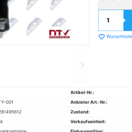
favorite_border
Wunschliste
chevron_right
Next
Artikel-Nr.:
TY-001
Anbieter Art.-Nr.:
281495612
Zustand:
ck
Verkaufseinheit:
atikgetriebe
Einbauposition: