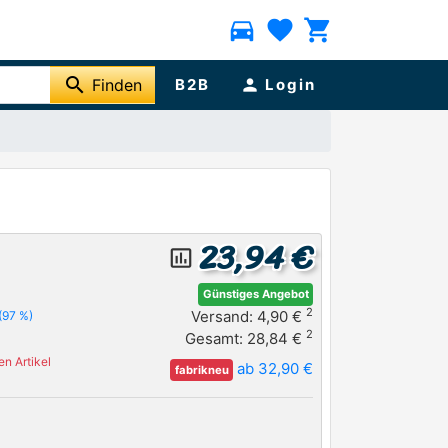
directions_car
favorite
shopping_cart
search
Finden
B2B
person
Login
23,94 €
insert_chart_outlined
Günstiges Angebot
2
Versand: 4,90 €
(97 %)
2
Gesamt: 28,84 €
n Artikel
ab 32,90 €
fabrikneu