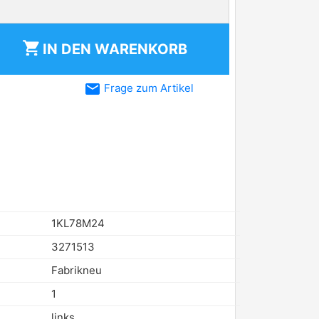
shopping_cart
IN DEN
WARENKORB
email
Frage zum Artikel
1KL78M24
3271513
Fabrikneu
1
links