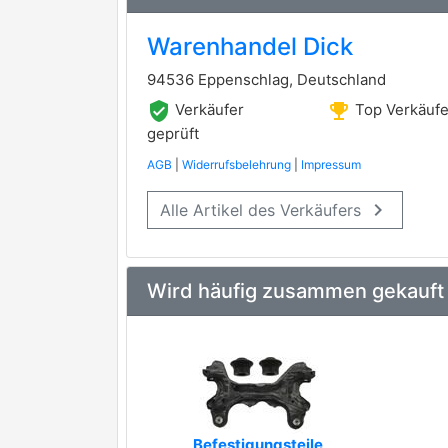
Warenhandel Dick
94536 Eppenschlag, Deutschland
verified_user
emoji_events
Verkäufer
Top Verkäufe
geprüft
AGB
|
Widerrufsbelehrung
|
Impressum
keyboard_arrow_right
Alle Artikel des Verkäufers
Wird häufig zusammen gekauft
Befestigungsteile