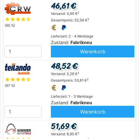
46,61 €
2
Versand: 5,95 €
star
star
star
star
star_half
2
Gesamtpreis: 52,56 €
(95 %)
Lieferzeit: 2 - 4 Werktage
Zustand:
Fabrikneu
Warenkorb
48,52 €
2
Versand: 5,29 €
star
star
star
star
star_half
2
Gesamtpreis: 53,81 €
(97 %)
Lieferzeit: 1 - 3 Werktage
Zustand:
Fabrikneu
Warenkorb
51,69 €
2
Versand: 6,95 €