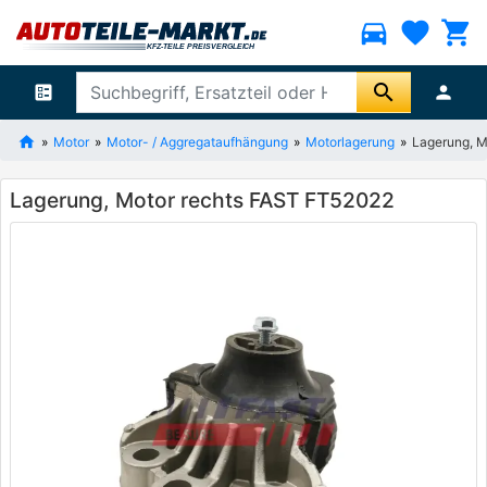
directions_car
favorite
shopping_cart
search
ballot
person
Motor
Motor- / Aggregataufhängung
Motorlagerung
Lagerung, M
Lagerung, Motor rechts FAST FT52022