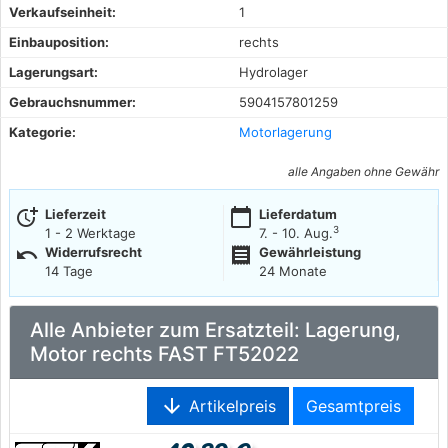
Verkaufseinheit:
1
Einbauposition:
rechts
Lagerungsart:
Hydrolager
Gebrauchsnummer:
5904157801259
Kategorie:
Motorlagerung
alle Angaben ohne Gewähr
more_time
calendar_today
Lieferzeit
Lieferdatum
3
1 - 2 Werktage
7. - 10. Aug.
undo
receipt
Widerrufsrecht
Gewährleistung
14 Tage
24 Monate
Alle Anbieter zum Ersatzteil: Lagerung,
Motor rechts FAST FT52022
arrow_downward
Artikelpreis
Gesamtpreis