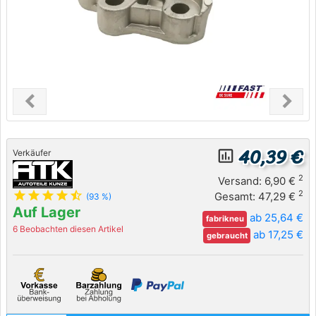
chevron_left
chevron_right
Previous
Next
40,39 €
insert_chart_outlined
Verkäufer
2
Versand: 6,90 €
star
star
star
star
star_half
2
Gesamt: 47,29 €
(93 %)
Auf Lager
ab 25,64 €
fabrikneu
6 Beobachten diesen Artikel
ab 17,25 €
gebraucht