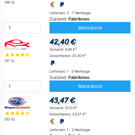
(96 %)
Lieferzeit: 3 - 7 Werktage
Zustand:
Fabrikneu
Warenkorb
42,40 €
2
Versand: 4,90 €
star
star
star
star
star_half
2
Gesamtpreis: 47,30 €
(97 %)
Lieferzeit: 1 - 3 Werktage
Zustand:
Fabrikneu
Warenkorb
43,47 €
2
Versand: 10,10 €
star
star
star
star
star_half
2
Gesamtpreis: 53,57 €
(93 %)
Lieferzeit: 1 - 3 Werktage