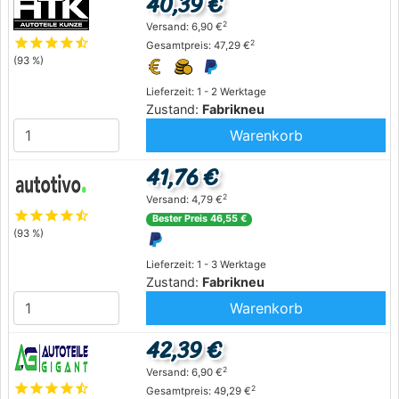
40,39 €
2
Versand: 6,90 €
star
star
star
star
star_half
2
Gesamtpreis: 47,29 €
(93 %)
Lieferzeit: 1 - 2 Werktage
Zustand:
Fabrikneu
Warenkorb
41,76 €
2
Versand: 4,79 €
star
star
star
star
star_half
Bester Preis 46,55 €
(93 %)
Lieferzeit: 1 - 3 Werktage
Zustand:
Fabrikneu
Warenkorb
42,39 €
2
Versand: 6,90 €
star
star
star
star
star_half
2
Gesamtpreis: 49,29 €