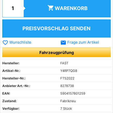
shopping_cart
WARENKORB
PREISVORSCHLAG SENDEN
favorite_border
email
Wunschliste
Frage zum Artikel
Fahrzeugprüfung
Hersteller:
FAST
Artikel-Nr.:
Y4RP7QG8
Hersteller-Nr.:
FT52022
Anbieter Art.-Nr.:
8278738
EAN:
5904157801259
Zustand:
Fabrikneu
Verfügbar:
7 Stück