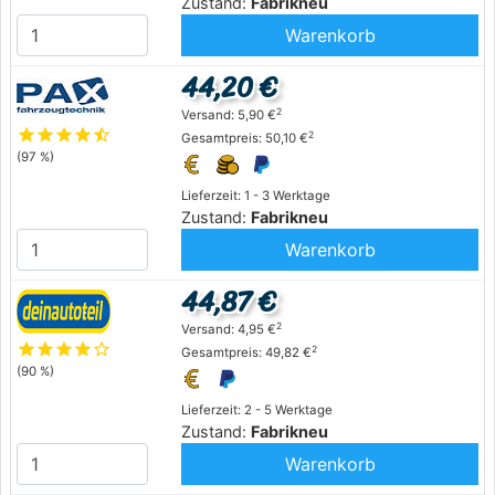
Zustand:
Fabrikneu
Warenkorb
44,20 €
2
Versand: 5,90 €
star
star
star
star
star_half
2
Gesamtpreis: 50,10 €
(97 %)
Lieferzeit: 1 - 3 Werktage
Zustand:
Fabrikneu
Warenkorb
44,87 €
2
Versand: 4,95 €
star
star
star
star
star_outline
2
Gesamtpreis: 49,82 €
(90 %)
Lieferzeit: 2 - 5 Werktage
Zustand:
Fabrikneu
Warenkorb