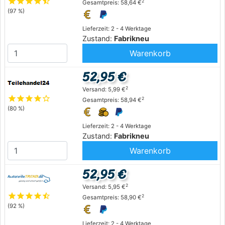
star
star
star
star
star_half
2
Gesamtpreis: 58,64 €
(97 %)
Lieferzeit: 2 - 4 Werktage
Zustand:
Fabrikneu
Warenkorb
52,95 €
2
Versand: 5,99 €
star
star
star
star
star_outline
2
Gesamtpreis: 58,94 €
(80 %)
Lieferzeit: 2 - 4 Werktage
Zustand:
Fabrikneu
Warenkorb
52,95 €
2
Versand: 5,95 €
star
star
star
star
star_half
2
Gesamtpreis: 58,90 €
(92 %)
Lieferzeit: 2 - 4 Werktage