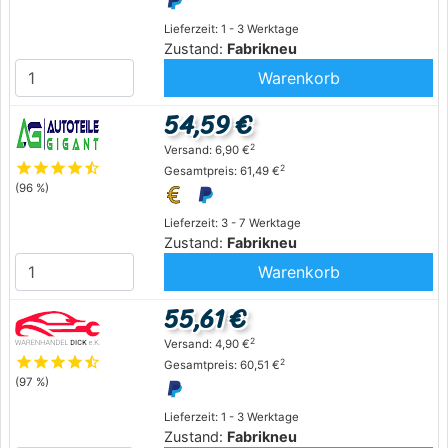
Lieferzeit: 1 - 3 Werktage
Zustand:
Fabrikneu
Warenkorb
54,59 €
2
Versand: 6,90 €
star
star
star
star
star_half
2
Gesamtpreis: 61,49 €
(96 %)
Lieferzeit: 3 - 7 Werktage
Zustand:
Fabrikneu
Warenkorb
55,61 €
2
Versand: 4,90 €
star
star
star
star
star_half
2
Gesamtpreis: 60,51 €
(97 %)
Lieferzeit: 1 - 3 Werktage
Zustand:
Fabrikneu