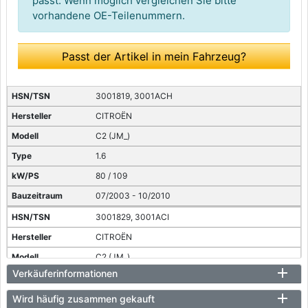
passt. Wenn möglich vergleichen Sie bitte
vorhandene OE-Teilenummern.
Passt der Artikel in mein Fahrzeug?
3001819, 3001ACH
CITROËN
C2 (JM_)
1.6
80 / 109
07/2003 - 10/2010
3001829, 3001ACI
CITROËN
C2 (JM_)
Verkäuferinformationen
1.6 VTS
90 / 122
Wird häufig zusammen gekauft