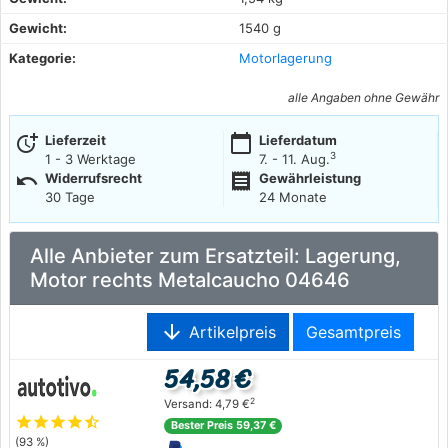
Gewicht:
1540 g
Kategorie:
Motorlagerung
alle Angaben ohne Gewähr
more_time
calendar_today
Lieferzeit
Lieferdatum
3
1 - 3 Werktage
7. - 11. Aug.
undo
receipt
Widerrufsrecht
Gewährleistung
30 Tage
24 Monate
Alle Anbieter zum Ersatzteil: Lagerung,
Motor rechts Metalcaucho 04646
arrow_downward
Artikelpreis
Gesamtpreis
54,58 €
2
Versand: 4,79 €
star
star
star
star
star_half
Bester Preis 59,37 €
(93 %)