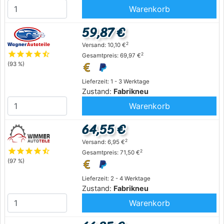
Warenkorb
59,87 €
2
Versand: 10,10 €
star
star
star
star
star_half
2
Gesamtpreis: 69,97 €
(93 %)
Lieferzeit: 1 - 3 Werktage
Zustand:
Fabrikneu
Warenkorb
64,55 €
2
Versand: 6,95 €
star
star
star
star
star_half
2
Gesamtpreis: 71,50 €
(97 %)
Lieferzeit: 2 - 4 Werktage
Zustand:
Fabrikneu
Warenkorb