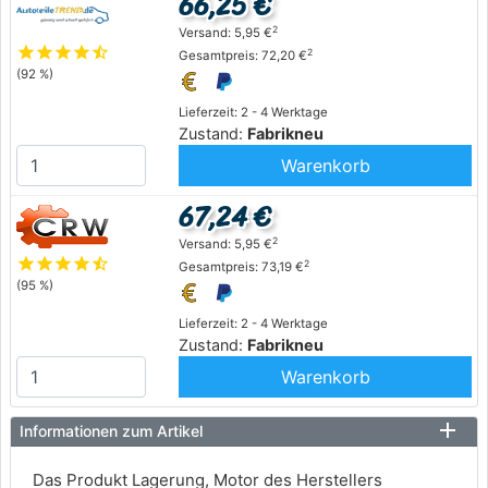
66,25 €
2
Versand: 5,95 €
star
star
star
star
star_half
2
Gesamtpreis: 72,20 €
(92 %)
Lieferzeit: 2 - 4 Werktage
Zustand:
Fabrikneu
Warenkorb
67,24 €
2
Versand: 5,95 €
star
star
star
star
star_half
2
Gesamtpreis: 73,19 €
(95 %)
Lieferzeit: 2 - 4 Werktage
Zustand:
Fabrikneu
Warenkorb
Informationen zum Artikel
Das Produkt Lagerung, Motor des Herstellers