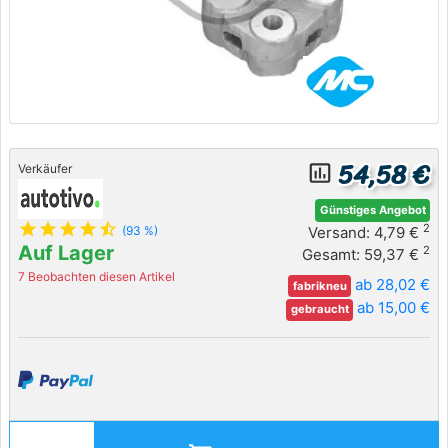
54,58 €
insert_chart_outlined
Verkäufer
Günstiges Angebot
star
star
star
star
star_half
2
Versand: 4,79 €
(93 %)
Auf Lager
2
Gesamt: 59,37 €
7 Beobachten diesen Artikel
ab 28,02 €
fabrikneu
ab 15,00 €
gebraucht