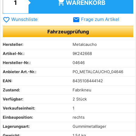
shopping_cart
WARENKORB
favorite_border
email
Wunschliste
Frage zum Artikel
Fahrzeugprüfung
Hersteller:
Metalcaucho
Artikel-Nr.:
9K242668
Hersteller-Nr.:
04646
Anbieter Art.-Nr.:
PO_METALCAUCHO_04646
EAN:
8435108444142
Zustand:
Fabrikneu
Verfügbar:
2 Stück
Verkaufseinheit:
1
Einbauposition:
rechts
Lagerungsart:
Gummimetalllager
Gewicht:
1,54 kg