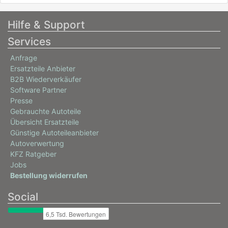
CITROËN
C3 Pluriel (HB_)
Hilfe & Support
1.6
Services
80 / 109
Anfrage
05/2003 - heute
Ersatzteile Anbieter
3003142, 3003ABE
B2B Wiederverkäufer
Software Partner
PEUGEOT
Presse
1007 (KM_)
Gebrauchte Autoteile
1.6 16V
Übersicht Ersatzteile
Günstige Autoteileanbieter
80 / 109
Autoverwertung
04/2005 - heute
KFZ Ratgeber
Jobs
Bestellung widerrufen
Social