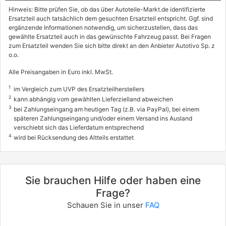
10/2004 - 12/2009
Hinweis: Bitte prüfen Sie, ob das über Autoteile-Markt.de identifizierte
Ersatzteil auch tatsächlich dem gesuchten Ersatzteil entspricht. Ggf. sind
3001789, 3001AAQ
ergänzende Informationen notwendig, um sicherzustellen, dass das
info
gewählte Ersatzteil auch in das gewünschte Fahrzeug passt. Bei Fragen
zum Ersatzteil wenden Sie sich bitte direkt an den Anbieter Autotivo Sp. z
CITROËN
o.o.
C3 I (FC_, FN_)
Alle Preisangaben in Euro inkl. MwSt.
1.6 16V
1
im Vergleich zum UVP des Ersatzteilherstellers
80 / 109
2
kann abhängig vom gewählten Lieferzielland abweichen
02/2002 - 08/2010
3
bei Zahlungseingang am heutigen Tag (z.B. via PayPal), bei einem
späteren Zahlungseingang und/oder einem Versand ins Ausland
3001AIU, 3001ALC
verschiebt sich das Lieferdatum entsprechend
4
wird bei Rücksendung des Altteils erstattet
CITROËN
C3 II (SC_)
1.6 VTi 120
Sie brauchen Hilfe oder haben eine
88 / 120
Frage?
11/2009 - heute
Schauen Sie in unser
FAQ
3001798, 3001ACB