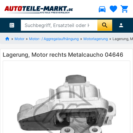
directions_car
favorite
shopping_cart
search
ballot
person
Motor
Motor- / Aggregataufhängung
Motorlagerung
Lagerung, M
Lagerung, Motor rechts Metalcaucho 04646