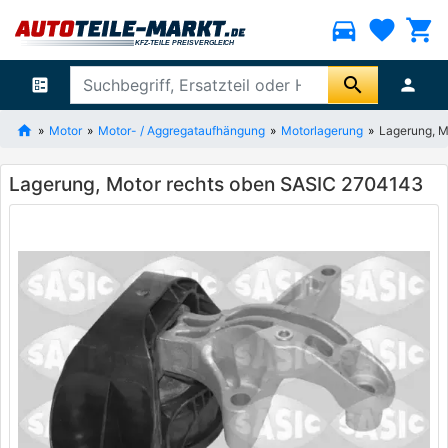
directions_car
favorite
shopping_cart
search
ballot
person
Motor
Motor- / Aggregataufhängung
Motorlagerung
Lagerung, M
Lagerung, Motor rechts oben SASIC 2704143