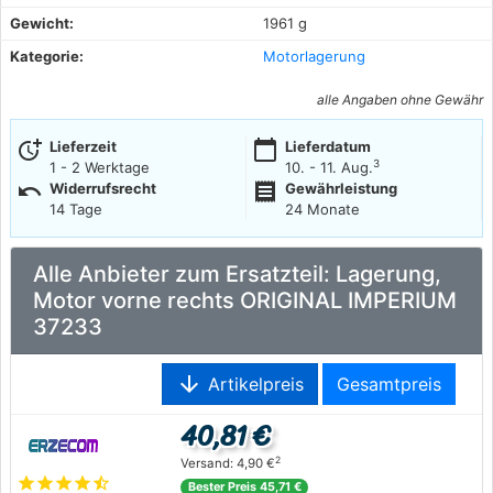
Gewicht:
1961 g
Kategorie:
Motorlagerung
alle Angaben ohne Gewähr
more_time
calendar_today
Lieferzeit
Lieferdatum
3
1 - 2 Werktage
10. - 11. Aug.
undo
receipt
Widerrufsrecht
Gewährleistung
14 Tage
24 Monate
Alle Anbieter zum Ersatzteil: Lagerung,
Motor vorne rechts ORIGINAL IMPERIUM
37233
arrow_downward
Artikelpreis
Gesamtpreis
40,81 €
2
Versand: 4,90 €
star
star
star
star
star_half
Bester Preis 45,71 €