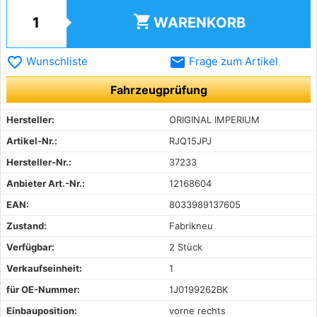
shopping_cart
WARENKORB
favorite_border
email
Wunschliste
Frage zum Artikel
Fahrzeugprüfung
Hersteller:
ORIGINAL IMPERIUM
Artikel-Nr.:
RJQ15JPJ
Hersteller-Nr.:
37233
Anbieter Art.-Nr.:
12168604
EAN:
8033989137605
Zustand:
Fabrikneu
Verfügbar:
2 Stück
Verkaufseinheit:
1
für OE-Nummer:
1J0199262BK
Einbauposition:
vorne rechts