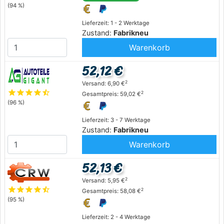
(94 %)
Lieferzeit: 1 - 2 Werktage
Zustand:
Fabrikneu
Warenkorb
52,12 €
2
Versand: 6,90 €
star
star
star
star
star_half
2
Gesamtpreis: 59,02 €
(96 %)
Lieferzeit: 3 - 7 Werktage
Zustand:
Fabrikneu
Warenkorb
52,13 €
2
Versand: 5,95 €
star
star
star
star
star_half
2
Gesamtpreis: 58,08 €
(95 %)
Lieferzeit: 2 - 4 Werktage