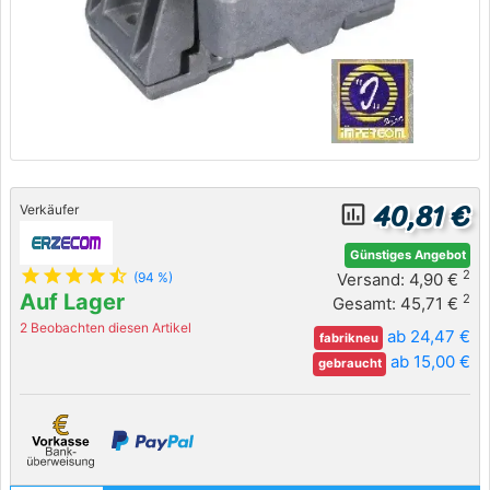
40,81 €
insert_chart_outlined
Verkäufer
Günstiges Angebot
star
star
star
star
star_half
2
Versand: 4,90 €
(94 %)
Auf Lager
2
Gesamt: 45,71 €
2 Beobachten diesen Artikel
ab 24,47 €
fabrikneu
ab 15,00 €
gebraucht