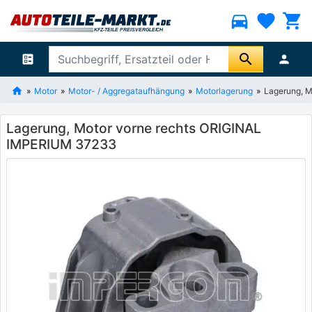
directions_car
favorite
shopping_cart
search
ballot
person
Motor
Motor- / Aggregataufhängung
Motorlagerung
Lagerung, 
Lagerung, Motor vorne rechts ORIGINAL
IMPERIUM 37233