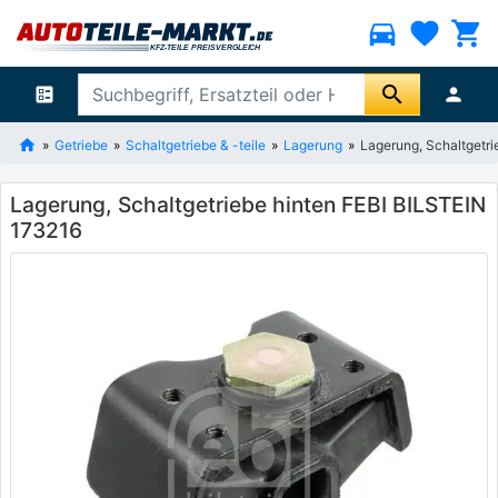
directions_car
favorite
shopping_cart
search
ballot
person
Getriebe
Schaltgetriebe & -teile
Lagerung
Lagerung, Schaltgetri
Lagerung, Schaltgetriebe hinten FEBI BILSTEIN
173216