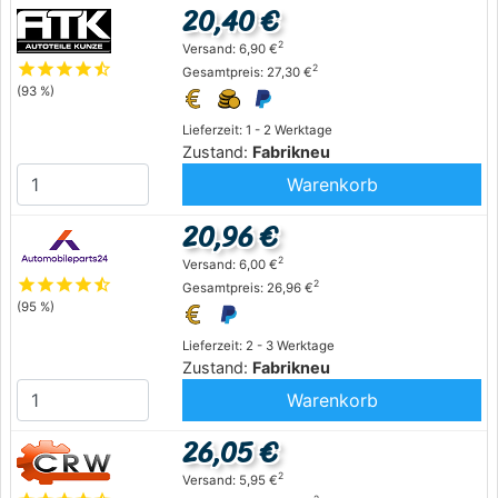
20,40 €
2
Versand: 6,90 €
star
star
star
star
star_half
2
Gesamtpreis: 27,30 €
(93 %)
Lieferzeit: 1 - 2 Werktage
Zustand:
Fabrikneu
Warenkorb
20,96 €
2
Versand: 6,00 €
star
star
star
star
star_half
2
Gesamtpreis: 26,96 €
(95 %)
Lieferzeit: 2 - 3 Werktage
Zustand:
Fabrikneu
Warenkorb
26,05 €
2
Versand: 5,95 €