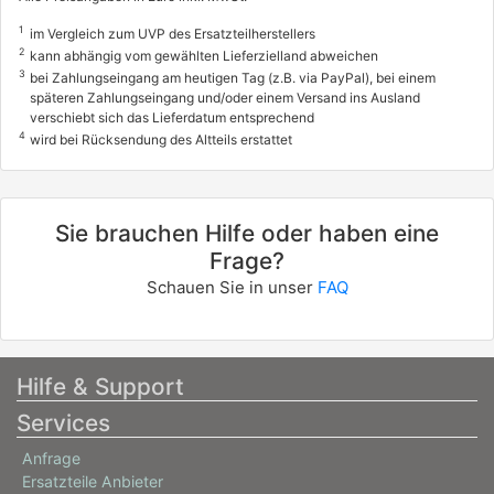
106 / 144
1
im Vergleich zum UVP des Ersatzteilherstellers
2
kann abhängig vom gewählten Lieferzielland abweichen
12/2007 - 05/2015
3
bei Zahlungseingang am heutigen Tag (z.B. via PayPal), bei einem
späteren Zahlungseingang und/oder einem Versand ins Ausland
verschiebt sich das Lieferdatum entsprechend
4
wird bei Rücksendung des Altteils erstattet
Sie brauchen Hilfe oder haben eine
Frage?
Schauen Sie in unser
FAQ
Hilfe & Support
Services
Anfrage
Ersatzteile Anbieter