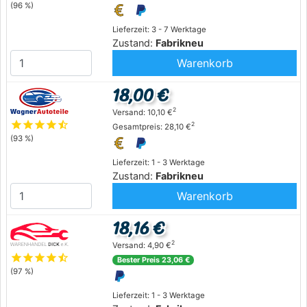
(96 %)
Lieferzeit: 3 - 7 Werktage
Zustand:
Fabrikneu
Warenkorb
18,00 €
2
Versand: 10,10 €
star
star
star
star
star_half
2
Gesamtpreis: 28,10 €
(93 %)
Lieferzeit: 1 - 3 Werktage
Zustand:
Fabrikneu
Warenkorb
18,16 €
2
Versand: 4,90 €
star
star
star
star
star_half
Bester Preis 23,06 €
(97 %)
Lieferzeit: 1 - 3 Werktage