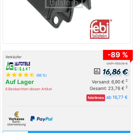
-89 %
Verkäufer
UVP: 159,16 €
16,86 €
insert_chart_outlined
star
star
star
star
star_half
(96 %)
Auf Lager
2
Versand: 6,90 €
2
Gesamt: 23,76 €
6 Beobachten diesen Artikel
ab 16,77 €
fabrikneu