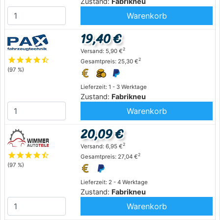
Zustand:
Fabrikneu
Warenkorb
19,40 €
2
Versand: 5,90 €
star
star
star
star
star_half
2
Gesamtpreis: 25,30 €
(97 %)
Lieferzeit: 1 - 3 Werktage
Zustand:
Fabrikneu
Warenkorb
20,09 €
2
Versand: 6,95 €
star
star
star
star
star_half
2
Gesamtpreis: 27,04 €
(97 %)
Lieferzeit: 2 - 4 Werktage
Zustand:
Fabrikneu
Warenkorb