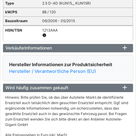
2.5 D-4D (KUN15_, KUN15R)
88 / 120
06/2006 - 05/2015
1213AAA
info
TOYOTA
Verkäuferinformationen
HILUX VII Pick-up (_N1_, _N2_, _N3_)
Hersteller Informationen zur Produktsicherheit
2.5 D-4D (KUN15, KUN10)
Hersteller / Verantwortliche Person (EU)
75 / 102
03/2005 - 05/2015
Wird häufig zusammen gekauft
1213AAF, 1214AAD, 5013AGQ
5013AGT, 5013AHH, 5013AHI
Hinweis: Bitte prüfen Sie, ob das über Autoteile-Markt.de identifizierte
5013AIU, 5013AIZ, 5013AJF
Ersatzteil auch tatsächlich dem gesuchten Ersatzteil entspricht. Ggf. sind
info
ergänzende Informationen notwendig, um sicherzustellen, dass das
gewählte Ersatzteil auch in das gewünschte Fahrzeug passt. Bei Fragen
TOYOTA
zum Ersatzteil wenden Sie sich bitte direkt an den Anbieter Autoteile-
Gigant GmbH
HILUX VII Pick-up (_N1_, _N2_, _N3_)
Alle Preisangaben in Euro inkl. MwSt.
2.5 D-4D 4WD (KUN25)