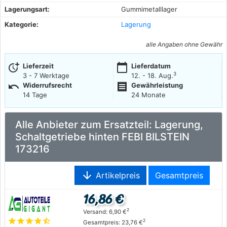
Lagerungsart:
Gummimetalllager
Kategorie:
Lagerung
alle Angaben ohne Gewähr
more_time
calendar_today
Lieferzeit
Lieferdatum
3
3 - 7 Werktage
12. - 18. Aug.
undo
receipt
Widerrufsrecht
Gewährleistung
14 Tage
24 Monate
Alle Anbieter zum Ersatzteil: Lagerung,
Schaltgetriebe hinten FEBI BILSTEIN
173216
arrow_downward
Artikelpreis
Gesamtpreis
16,86 €
2
Versand: 6,90 €
star
star
star
star
star_half
2
Gesamtpreis: 23,76 €