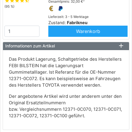
star
star
star
star
star_half
2
Gesamtpreis: 32,00 €
(95 %)
Lieferzeit: 3 - 5 Werktage
Zustand:
Fabrikneu
Warenkorb
Informationen zum Artikel
Das Produkt Lagerung, Schaltgetriebe des Herstellers
FEBI BILSTEIN hat die Lagerungsart
Gummimetalllager. Ist Referanz für die OE-Nummer
12371-0C072. Es kann beispielsweise an Fahrzeugen
des Herstellers TOYOTA verwendet werden.
Der angebotene Artikel wird unter anderem unter den
Original Ersatzteilnummern
bzw. Vergleichsnummern 12371-0C070, 12371-0C071,
12371-0C072, 12371-0C100 geführt.