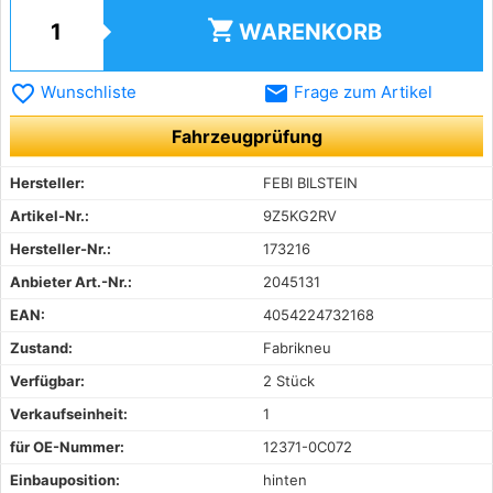
shopping_cart
WARENKORB
favorite_border
email
Wunschliste
Frage zum Artikel
Fahrzeugprüfung
Hersteller:
FEBI BILSTEIN
Artikel-Nr.:
9Z5KG2RV
Hersteller-Nr.:
173216
Anbieter Art.-Nr.:
2045131
EAN:
4054224732168
Zustand:
Fabrikneu
Verfügbar:
2 Stück
Verkaufseinheit:
1
für OE-Nummer:
12371-0C072
Einbauposition:
hinten