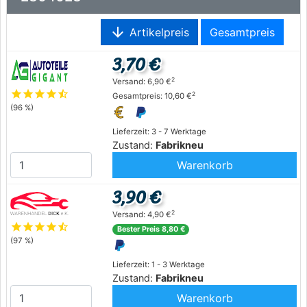
arrow_downward
Artikelpreis
Gesamtpreis
3,70 €
2
Versand: 6,90 €
star
star
star
star
star_half
2
Gesamtpreis: 10,60 €
(96 %)
Lieferzeit: 3 - 7 Werktage
Zustand:
Fabrikneu
Warenkorb
3,90 €
2
Versand: 4,90 €
star
star
star
star
star_half
Bester Preis 8,80 €
(97 %)
Lieferzeit: 1 - 3 Werktage
Zustand:
Fabrikneu
Warenkorb