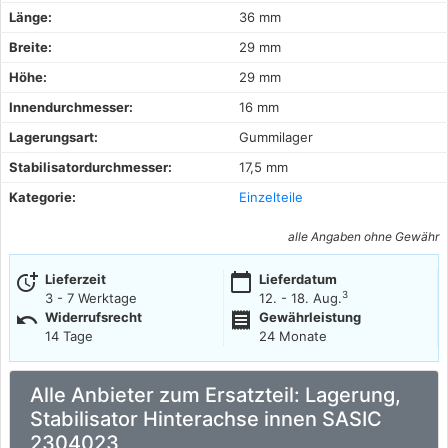
Länge:
36 mm
Breite:
29 mm
Höhe:
29 mm
Innendurchmesser:
16 mm
Lagerungsart:
Gummilager
Stabilisatordurchmesser:
17,5 mm
Kategorie:
Einzelteile
alle Angaben ohne Gewähr
more_time
calendar_today
Lieferzeit
Lieferdatum
3
3 - 7 Werktage
12. - 18. Aug.
undo
receipt
Widerrufsrecht
Gewährleistung
14 Tage
24 Monate
Alle Anbieter zum Ersatzteil: Lagerung,
Stabilisator Hinterachse innen SASIC
2304023