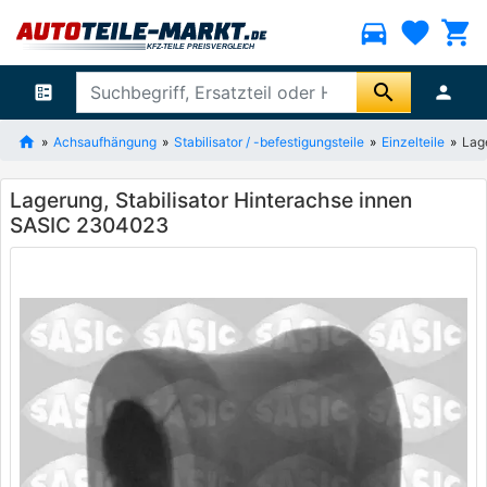
directions_car
favorite
shopping_cart
search
ballot
person
Achsaufhängung
Stabilisator / -befestigungsteile
Einzelteile
Lag
Lagerung, Stabilisator Hinterachse innen
SASIC 2304023