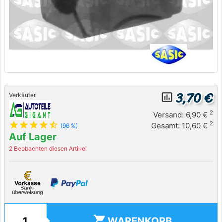
3,70 €
insert_chart_outlined
Verkäufer
2
Versand: 6,90 €
star
star
star
star
star_half
2
Gesamt: 10,60 €
(96 %)
Auf Lager
2 Beobachten diesen Artikel
shopping_cart
WARENKORB