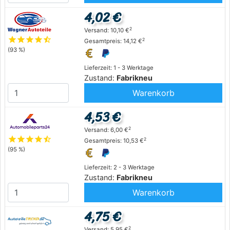
4,02 €
2
Versand: 10,10 €
star
star
star
star
star_half
2
Gesamtpreis: 14,12 €
(93 %)
Lieferzeit: 1 - 3 Werktage
Zustand:
Fabrikneu
Warenkorb
4,53 €
2
Versand: 6,00 €
star
star
star
star
star_half
2
Gesamtpreis: 10,53 €
(95 %)
Lieferzeit: 2 - 3 Werktage
Zustand:
Fabrikneu
Warenkorb
4,75 €
2
Versand: 5,95 €