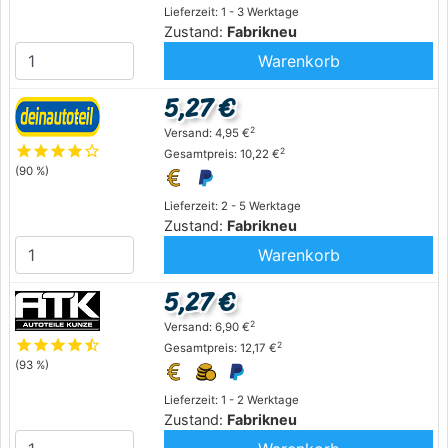
Lieferzeit: 1 - 3 Werktage
Zustand:
Fabrikneu
Warenkorb
5,27 €
2
Versand: 4,95 €
star
star
star
star
star_outline
2
Gesamtpreis: 10,22 €
(90 %)
Lieferzeit: 2 - 5 Werktage
Zustand:
Fabrikneu
Warenkorb
5,27 €
2
Versand: 6,90 €
star
star
star
star
star_half
2
Gesamtpreis: 12,17 €
(93 %)
Lieferzeit: 1 - 2 Werktage
Zustand:
Fabrikneu