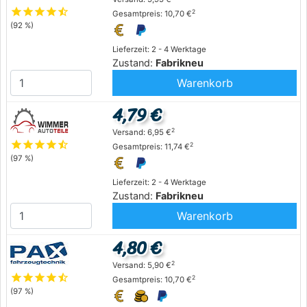
star
star
star
star
star_half
2
Gesamtpreis: 10,70 €
(92 %)
Lieferzeit: 2 - 4 Werktage
Zustand:
Fabrikneu
Warenkorb
4,79 €
2
Versand: 6,95 €
star
star
star
star
star_half
2
Gesamtpreis: 11,74 €
(97 %)
Lieferzeit: 2 - 4 Werktage
Zustand:
Fabrikneu
Warenkorb
4,80 €
2
Versand: 5,90 €
star
star
star
star
star_half
2
Gesamtpreis: 10,70 €
(97 %)