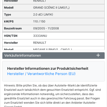
RENAULT
GRAND SCÉNIC II (JM0/1_)
2.0 dCi (JM1K)
110 / 150
09/2005 - 11/2008
3333ANU
RENAULT
MEGANE II (BM0/1_, CM0/1_)
Verkäuferinformationen
2.0
169 / 230
Hersteller Informationen zur Produktsicherheit
08/2006 - 02/2008
Hersteller / Verantwortliche Person (EU)
3333AOX
RENAULT
Hinweis: Bitte prüfen Sie, ob das über Autoteile-Markt.de identifizierte
Ersatzteil auch tatsächlich dem gesuchten Ersatzteil entspricht. Ggf. sind
MEGANE II (BM0/1_, CM0/1_)
ergänzende Informationen notwendig, um sicherzustellen, dass das
gewählte Ersatzteil auch in das gewünschte Fahrzeug passt. Bei Fragen
2.0 dCi
zum Ersatzteil wenden Sie sich bitte direkt an den Anbieter Autoteile-
127 / 173
Gigant GmbH