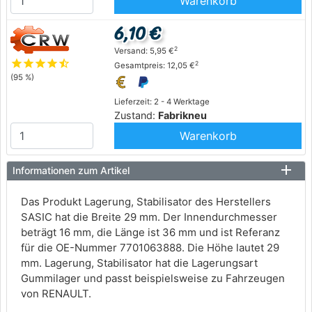
Warenkorb
6,10 €
2
Versand: 5,95 €
star
star
star
star
star_half
2
Gesamtpreis: 12,05 €
(95 %)
Lieferzeit: 2 - 4 Werktage
Zustand:
Fabrikneu
Warenkorb
Informationen zum Artikel
Das Produkt Lagerung, Stabilisator des Herstellers
SASIC hat die Breite 29 mm. Der Innendurchmesser
beträgt 16 mm, die Länge ist 36 mm und ist Referanz
für die OE-Nummer 7701063888. Die Höhe lautet 29
mm. Lagerung, Stabilisator hat die Lagerungsart
Gummilager und passt beispielsweise zu Fahrzeugen
von RENAULT.