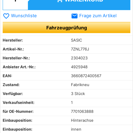
favorite_border
email
Wunschliste
Frage zum Artikel
Fahrzeugprüfung
Hersteller:
SASIC
Artikel-Nr.:
7ZNL776J
Hersteller-Nr.:
2304023
Anbieter Art.-Nr.:
4925948
EAN:
3660872400567
Zustand:
Fabrikneu
Verfügbar:
3 Stück
Verkaufseinheit:
1
für OE-Nummer:
7701063888
Einbauposition:
Hinterachse
Einbauposition:
innen