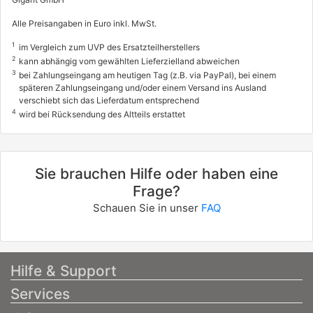
01/2007 - 02/2008
Alle Preisangaben in Euro inkl. MwSt.
3004084, 3004091, 3333ADP
1
im Vergleich zum UVP des Ersatzteilherstellers
info
2
kann abhängig vom gewählten Lieferzielland abweichen
3
RENAULT
bei Zahlungseingang am heutigen Tag (z.B. via PayPal), bei einem
späteren Zahlungseingang und/oder einem Versand ins Ausland
MEGANE II (BM0/1_, CM0/1_)
verschiebt sich das Lieferdatum entsprechend
4
wird bei Rücksendung des Altteils erstattet
2.0 Renault Sport
165 / 224
05/2004 - 10/2009
Sie brauchen Hilfe oder haben eine
3333ACG, 3333AKR
Frage?
RENAULT
Schauen Sie in unser
FAQ
SCÉNIC II (JM0/1_)
2.0 dCi (JM1K)
110 / 150
Hilfe & Support
09/2005 - 11/2008
Services