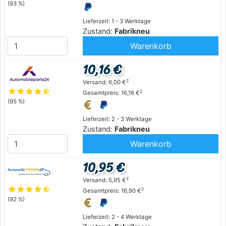
(93 %)
Lieferzeit: 1 - 3 Werktage
Zustand:
Fabrikneu
Warenkorb
10,16 €
2
Versand: 6,00 €
star
star
star
star
star_half
2
Gesamtpreis: 16,16 €
(95 %)
Lieferzeit: 2 - 3 Werktage
Zustand:
Fabrikneu
Warenkorb
10,95 €
2
Versand: 5,95 €
star
star
star
star
star_half
2
Gesamtpreis: 16,90 €
(92 %)
Lieferzeit: 2 - 4 Werktage