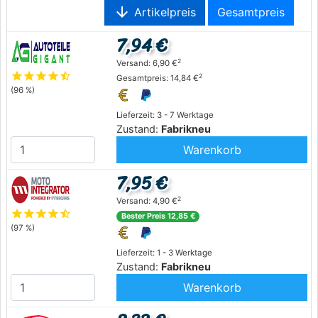
arrow_downward
Artikelpreis
Gesamtpreis
7,94 €
2
Versand: 6,90 €
star
star
star
star
star_half
2
Gesamtpreis: 14,84 €
(96 %)
Lieferzeit: 3 - 7 Werktage
Zustand:
Fabrikneu
Warenkorb
7,95 €
2
Versand: 4,90 €
star
star
star
star
star_half
Bester Preis 12,85 €
(97 %)
Lieferzeit: 1 - 3 Werktage
Zustand:
Fabrikneu
Warenkorb