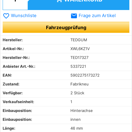
favorite_border
email
Wunschliste
Frage zum Artikel
Fahrzeugprüfung
Hersteller:
TEDGUM
Artikel-Nr.:
XWL6KZ1V
Hersteller-Nr.:
TED17327
Anbieter Art.-Nr.:
5337221
EAN:
5902275173272
Zustand:
Fabrikneu
Verfügbar:
2 Stück
Verkaufseinheit:
1
Einbauposition:
Hinterachse
Einbauposition:
innen
Länge:
46 mm