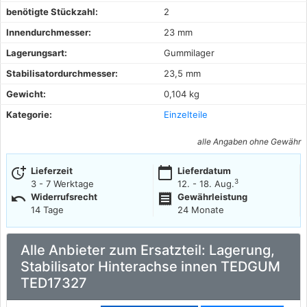
benötigte Stückzahl:
2
Innendurchmesser:
23 mm
Lagerungsart:
Gummilager
Stabilisatordurchmesser:
23,5 mm
Gewicht:
0,104 kg
Kategorie:
Einzelteile
alle Angaben ohne Gewähr
more_time
calendar_today
Lieferzeit
Lieferdatum
3
3 - 7 Werktage
12. - 18. Aug.
undo
receipt
Widerrufsrecht
Gewährleistung
14 Tage
24 Monate
Alle Anbieter zum Ersatzteil: Lagerung,
Stabilisator Hinterachse innen TEDGUM
TED17327