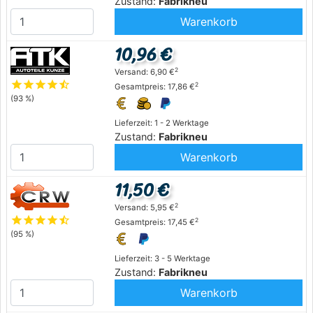
Zustand:
Fabrikneu
Warenkorb
10,96 €
2
Versand: 6,90 €
star
star
star
star
star_half
2
Gesamtpreis: 17,86 €
(93 %)
Lieferzeit: 1 - 2 Werktage
Zustand:
Fabrikneu
Warenkorb
11,50 €
2
Versand: 5,95 €
star
star
star
star
star_half
2
Gesamtpreis: 17,45 €
(95 %)
Lieferzeit: 3 - 5 Werktage
Zustand:
Fabrikneu
Warenkorb