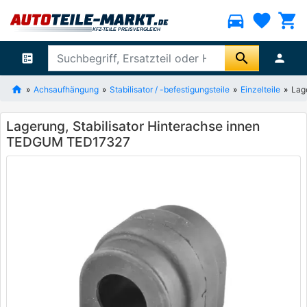
directions_car
favorite
shopping_cart
search
ballot
person
Achsaufhängung
Stabilisator / -befestigungsteile
Einzelteile
Lag
Lagerung, Stabilisator Hinterachse innen
TEDGUM TED17327