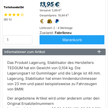
13,95 €
2
Versand: 5,99 €
star
star
star
star
star_outline
2
Gesamtpreis: 19,94 €
(80 %)
Lieferzeit: 2 - 4 Werktage
Zustand:
Fabrikneu
Warenkorb
Informationen zum Artikel
Das Produkt Lagerung, Stabilisator des Herstellers
TEDGUM hat ein Gewicht von 0,104 kg. Die
Lagerungsart ist Gummilager und die Länge ist 46 mm.
Lagerung, Stabilisator hat einen Inndendurchmesser
von 23 mm und passt beispielsweise zu Fahrzeugen
von BMW.
Der angebotene Artikel wird unter anderem unter den
Original Ersatzteilnummern