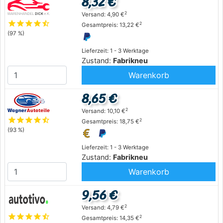
8,32 €
2
Versand: 4,90 €
star
star
star
star
star_half
2
Gesamtpreis: 13,22 €
(97 %)
Lieferzeit: 1 - 3 Werktage
Zustand:
Fabrikneu
Warenkorb
8,65 €
2
Versand: 10,10 €
star
star
star
star
star_half
2
Gesamtpreis: 18,75 €
(93 %)
Lieferzeit: 1 - 3 Werktage
Zustand:
Fabrikneu
Warenkorb
9,56 €
2
Versand: 4,79 €
star
star
star
star
star_half
2
Gesamtpreis: 14,35 €