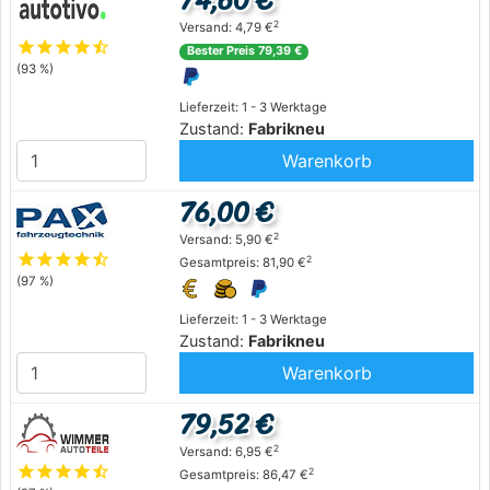
74,60 €
2
Versand: 4,79 €
star
star
star
star
star_half
Bester Preis 79,39 €
(93 %)
Lieferzeit: 1 - 3 Werktage
Zustand:
Fabrikneu
Warenkorb
76,00 €
2
Versand: 5,90 €
star
star
star
star
star_half
2
Gesamtpreis: 81,90 €
(97 %)
Lieferzeit: 1 - 3 Werktage
Zustand:
Fabrikneu
Warenkorb
79,52 €
2
Versand: 6,95 €
star
star
star
star
star_half
2
Gesamtpreis: 86,47 €