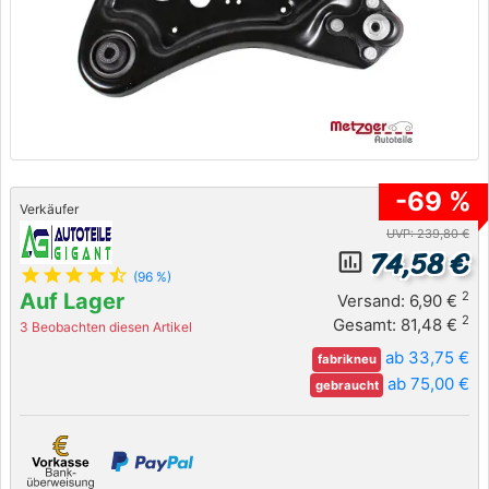
-69 %
Verkäufer
UVP: 239,80 €
74,58 €
insert_chart_outlined
star
star
star
star
star_half
(96 %)
Auf Lager
2
Versand: 6,90 €
2
Gesamt: 81,48 €
3 Beobachten diesen Artikel
ab 33,75 €
fabrikneu
ab 75,00 €
gebraucht