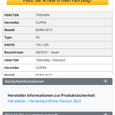
Passt der Artikel in mein Fahrzeug?
7593ARN
CUPRA
BORN (K11)
45
110 / 150
08/2021 - heute
7593ARM, 7593ASO
CUPRA
BORN (K11)
Verkäuferinformationen
58
150 / 204
Hersteller Informationen zur Produktsicherheit
08/2021 - heute
Hersteller / Verantwortliche Person (EU)
7593ASM
CUPRA
Wird häufig zusammen gekauft