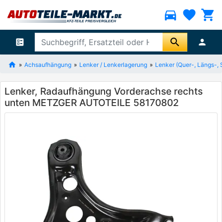
directions_car
favorite
shopping_cart
search
ballot
person
Achsaufhängung
Lenker / Lenkerlagerung
Lenker (Quer-, Längs-, 
Lenker, Radaufhängung Vorderachse rechts
unten METZGER AUTOTEILE 58170802