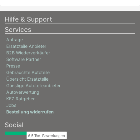
11/2019 - heute
0603CKU
Hilfe & Support
VW
Services
ID.3 (E11, E12)
Anfrage
Pro
Ersatzteile Anbieter
107 / 145
B2B Wiederverkäufer
11/2020 - heute
Software Partner
Presse
0603CKV
Gebrauchte Autoteile
VW
Übersicht Ersatzteile
Günstige Autoteileanbieter
ID.3 (E11, E12)
Autoverwertung
Pro
KFZ Ratgeber
150 / 204
Jobs
Bestellung widerrufen
11/2021 - heute
Social
0603CKW
VW