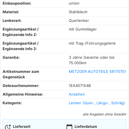
Einbauposition:
unten
Material:
Stahlblech
Lenkerart:
Querlenker
Ergänzungsartikel /
mit Gummilager
Ergänzende Info 2:
Ergänzungsartikel /
mit Trag-/Führungsgelenk
Ergänzende Info 2:
Garantie:
3 Jahre Garantie oder bis
75.000km
Artikelnummer zum
METZGER AUTOTEILE 58170701
Gegenstück
Gebrauchsnummer:
1EA407154B
Allgemeine Hinweise:
Ansehen
Kategorie:
Lenker (Quer-, Längs-, Schräg)
alle Angaben ohne Gewähr
more_time
calendar_today
Lieferzeit
Lieferdatum