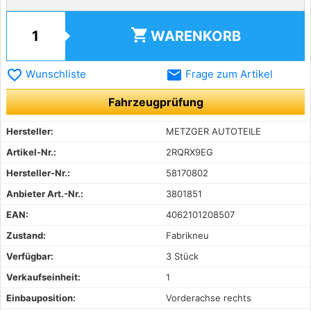
shopping_cart
WARENKORB
favorite_border
email
Wunschliste
Frage zum Artikel
Fahrzeugprüfung
Hersteller:
METZGER AUTOTEILE
Artikel-Nr.:
2RQRX9EG
Hersteller-Nr.:
58170802
Anbieter Art.-Nr.:
3801851
EAN:
4062101208507
Zustand:
Fabrikneu
Verfügbar:
3 Stück
Verkaufseinheit:
1
Einbauposition:
Vorderachse rechts