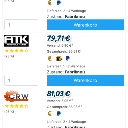
(97 %)
Lieferzeit: 2 - 4 Werktage
Zustand:
Fabrikneu
Warenkorb
79,71 €
2
Versand: 6,90 €
star
star
star
star
star_half
2
Gesamtpreis: 86,61 €
(93 %)
Lieferzeit: 1 - 2 Werktage
Zustand:
Fabrikneu
Warenkorb
81,03 €
2
Versand: 5,95 €
star
star
star
star
star_half
2
Gesamtpreis: 86,98 €
(95 %)
Lieferzeit: 2 - 4 Werktage
Zustand:
Fabrikneu