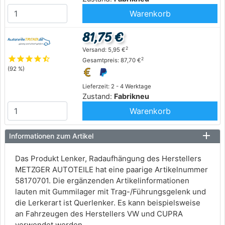
Warenkorb
81,75 €
2
Versand: 5,95 €
star
star
star
star
star_half
2
Gesamtpreis: 87,70 €
(92 %)
Lieferzeit: 2 - 4 Werktage
Zustand:
Fabrikneu
Warenkorb
Informationen zum Artikel
Das Produkt Lenker, Radaufhängung des Herstellers
METZGER AUTOTEILE hat eine paarige Artikelnummer
58170701. Die ergänzenden Artikelinformationen
lauten mit Gummilager mit Trag-/Führungsgelenk und
die Lerkerart ist Querlenker. Es kann beispielsweise
an Fahrzeugen des Herstellers VW und CUPRA
verwendet werden.