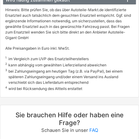
BORN (K11)
Hinweis: Bitte prüfen Sie, ob das über Autoteile-Markt.de identifizierte
Ersatzteil auch tatsächlich dem gesuchten Ersatzteil entspricht. Ggf. sind
58 e-boost
ergänzende Informationen notwendig, um sicherzustellen, dass das
170 / 231
gewählte Ersatzteil auch in das gewünschte Fahrzeug passt. Bei Fragen
zum Ersatzteil wenden Sie sich bitte direkt an den Anbieter Autoteile-
08/2021 - heute
Gigant GmbH
7593ASN
Alle Preisangaben in Euro inkl. MwSt.
CUPRA
1
im Vergleich zum UVP des Ersatzteilherstellers
BORN (K11)
2
kann abhängig vom gewählten Lieferzielland abweichen
77 e-boost
3
bei Zahlungseingang am heutigen Tag (z.B. via PayPal), bei einem
späteren Zahlungseingang und/oder einem Versand ins Ausland
170 / 231
verschiebt sich das Lieferdatum entsprechend
4
08/2021 - heute
wird bei Rücksendung des Altteils erstattet
0603CKV
VW
Sie brauchen Hilfe oder haben eine
ID.3 (E11, E12)
Frage?
1st
Schauen Sie in unser
FAQ
150 / 204