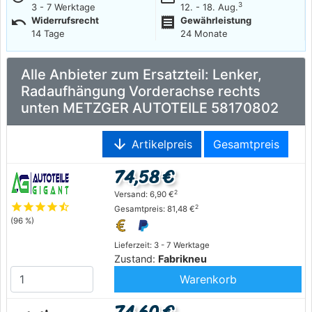
3
3 - 7 Werktage
12. - 18. Aug.
undo
receipt
Widerrufsrecht
Gewährleistung
14 Tage
24 Monate
Alle Anbieter zum Ersatzteil: Lenker,
Radaufhängung Vorderachse rechts
unten METZGER AUTOTEILE 58170802
arrow_downward
Artikelpreis
Gesamtpreis
74,58 €
2
Versand: 6,90 €
star
star
star
star
star_half
2
Gesamtpreis: 81,48 €
(96 %)
Lieferzeit: 3 - 7 Werktage
Zustand:
Fabrikneu
Warenkorb