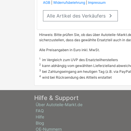
AGB
|
Widerrufsbelehrung
|
Impressum
keyboard_arrow_right
Alle Artikel des Verkäufers
Hinweis: Bitte prüfen Sie, ob das über Autoteile-Markt.d
sicherzustellen, dass das gewählte Ersatzteil auch in d
Alle Preisangaben in Euro inkl. MwSt.
1
im Vergleich zum UVP des Ersatzteilherstellers
2
kann abhängig vom gewählten Lieferzielland abweich
3
bei Zahlungseingang am heutigen Tag (z.B. via PayPal
4
wird bei Rücksendung des Altteils erstattet
Hilfe & Support
Über Autoteile-Markt.de
FAQ
Hilfe
Blog
OE-Nummern