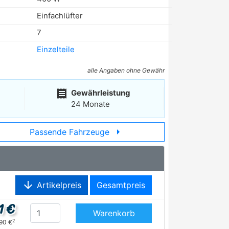
Einfachlüfter
7
Einzelteile
alle Angaben ohne Gewähr
receipt
Gewährleistung
24 Monate
arrow_right
Passende Fahrzeuge
arrow_downward
Artikelpreis
Gesamtpreis
1 €
Warenkorb
2
,90 €