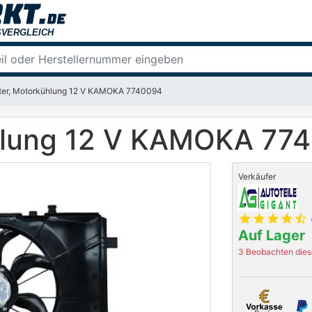
ter, Motorkühlung 12 V KAMOKA 7740094
ühlung 12 V KAMOKA 77
Verkäufer
star
star
star
star
star_half
Auf Lager
3 Beobachten diese