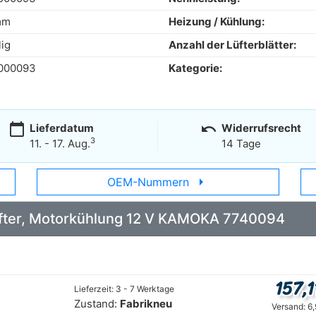
mm
Heizung / Kühlung:
lig
Anzahl der Lüfterblätter:
000093
Kategorie:
calendar_today
undo
Lieferdatum
Widerrufsrecht
3
11. - 17. Aug.
14 Tage
arrow_right
OEM-Nummern
 Lüfter, Motorkühlung 12 V KAMOKA 7740094
157,1
Lieferzeit: 3 - 7 Werktage
Zustand:
Fabrikneu
Versand: 6