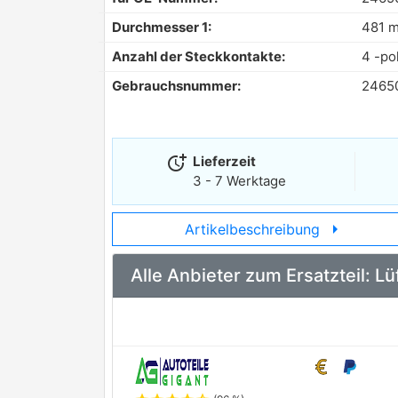
Durchmesser 1:
481 
Anzahl der Steckkontakte:
4 -po
Gebrauchsnummer:
2465
more_time
Lieferzeit
3 - 7 Werktage
arrow_right
Artikelbeschreibung
Alle Anbieter zum Ersatzteil: