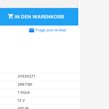
shopping_cart
IN DEN
WARENKORB
email
Frage zum Artikel
3YEX5271
2941190
1 Stück
12 V
400 W