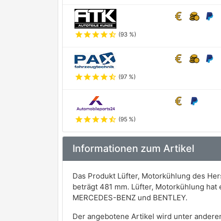
star
star
star
star
star_half
(93 %)
star
star
star
star
star_half
(97 %)
star
star
star
star
star_half
(95 %)
Informationen zum Artikel
Das Produkt Lüfter, Motorkühlung des He
beträgt 481 mm. Lüfter, Motorkühlung ha
MERCEDES-BENZ und BENTLEY.
Der angebotene Artikel wird unter andere