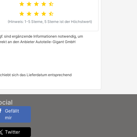
star
star
star
star
star_half
star
star
star
star
star_half
(Hinweis: 1-5 Sterne, 5 Sterne ist der Höchstwert)
 Ggf. sind ergänzende Informationen notwendig, um
direkt an den Anbieter Autoteile-Gigant GmbH
schiebt sich das Lieferdatum entsprechend
ocial
Gefällt
mir
Twitter