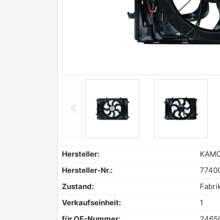
chevron_left
Previous
Hersteller:
KAM
Hersteller-Nr.:
7740
Zustand:
Fabri
Verkaufseinheit:
1
für OE-Nummer:
2465