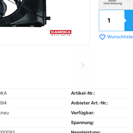
favorite_border
Wunschliste
chevron_right
Next
OKA
Artikel-Nr.:
094
Anbieter Art.-Nr.:
kneu
Verfügbar:
Spannung:
000093
Nennleistung: