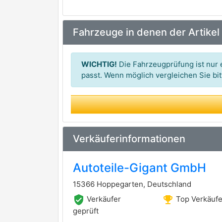
Fahrzeuge in denen der Artikel
WICHTIG!
Die Fahrzeugprüfung ist nur e
passt. Wenn möglich vergleichen Sie b
Verkäuferinformationen
Autoteile-Gigant GmbH
15366 Hoppegarten, Deutschland
verified_user
emoji_events
Verkäufer
Top Verkäufe
geprüft