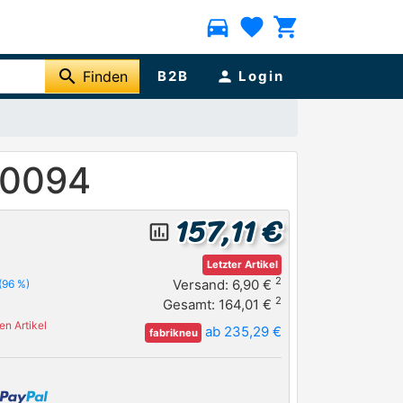
directions_car
favorite
shopping_cart
search
Finden
B2B
person
Login
40094
157,11 €
insert_chart_outlined
Letzter Artikel
2
Versand: 6,90 €
(96 %)
2
Gesamt: 164,01 €
n Artikel
ab 235,29 €
fabrikneu