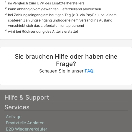
1
im Vergleich zum UVP des Ersatzteilherstellers
3144085
2
kann abhängig vom gewählten Lieferzielland abweichen
3
NISSAN
bei Zahlungseingang am heutigen Tag (z.B. via PayPal), bei einem
späteren Zahlungseingang und/oder einem Versand ins Ausland
350Z Roadster (Z33)
verschiebt sich das Lieferdatum entsprechend
4
wird bei Rücksendung des Altteils erstattet
3.5
206 / 280
03/2005 - 12/2007
Sie brauchen Hilfe oder haben eine
Frage?
Schauen Sie in unser
FAQ
Hilfe & Support
Services
Anfrage
Ersatzteile Anbieter
B2B Wiederverkäufer