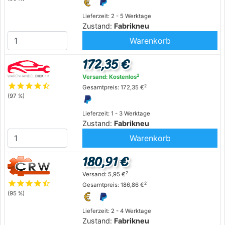
Lieferzeit: 2 - 5 Werktage
Zustand:
Fabrikneu
Warenkorb
172,35 €
2
Versand: Kostenlos
star
star
star
star
star_half
2
Gesamtpreis: 172,35 €
(97 %)
Lieferzeit: 1 - 3 Werktage
Zustand:
Fabrikneu
Warenkorb
180,91 €
2
Versand: 5,95 €
star
star
star
star
star_half
2
Gesamtpreis: 186,86 €
(95 %)
Lieferzeit: 2 - 4 Werktage
Zustand:
Fabrikneu