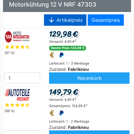
Motorkühlung 12 V NRF 47303
arrow_downward
Artikelpreis
Gesamtpreis
129,98 €
2
Versand: 4,90 €
star
star
star
star
star_half
Bester Preis 134,88 €
(97 %)
Lieferzeit: 1 - 3 Werktage
Zustand:
Fabrikneu
Warenkorb
149,79 €
2
Versand: 4,90 €
star
star
star
star
star_half
2
Gesamtpreis: 154,69 €
(96 %)
Lieferzeit: 1 - 2 Werktage
Zustand:
Fabrikneu