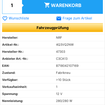
shopping_cart
WARENKORB
favorite_border
email
Wunschliste
Frage zum Artikel
Fahrzeugprüfung
Hersteller:
NRF
Artikel-Nr.:
4Q3VQ2NW
Hersteller-Nr.:
47303
Anbieter Art.-Nr.:
C3CA13
EAN:
8718042107169
Zustand:
Fabrikneu
Verfügbar:
>10 Stück
Verkaufseinheit:
1
Spannung:
12 V
Nennleistung:
280/280 W