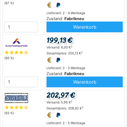
(97 %)
Lieferzeit: 2 - 4 Werktage
Zustand:
Fabrikneu
Warenkorb
199,13 €
2
Versand: 6,00 €
star
star
star
star
star_half
2
Gesamtpreis: 205,13 €
(95 %)
Lieferzeit: 2 - 3 Werktage
Zustand:
Fabrikneu
Warenkorb
202,97 €
2
Versand: 5,95 €
star
star
star
star
star_half
2
Gesamtpreis: 208,92 €
(93 %)
Lieferzeit: 2 - 5 Werktage