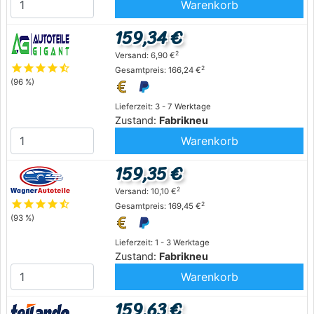
Warenkorb
159,34 €
2
Versand: 6,90 €
star
star
star
star
star_half
2
Gesamtpreis: 166,24 €
(96 %)
Lieferzeit: 3 - 7 Werktage
Zustand:
Fabrikneu
Warenkorb
159,35 €
2
Versand: 10,10 €
star
star
star
star
star_half
2
Gesamtpreis: 169,45 €
(93 %)
Lieferzeit: 1 - 3 Werktage
Zustand:
Fabrikneu
Warenkorb
159,63 €