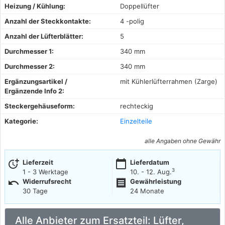
Heizung / Kühlung:
Doppellüfter
Anzahl der Steckkontakte:
4 -polig
Anzahl der Lüfterblätter:
5
Durchmesser 1:
340 mm
Durchmesser 2:
340 mm
Ergänzungsartikel /
mit Kühlerlüfterrahmen (Zarge)
Ergänzende Info 2:
Steckergehäuseform:
rechteckig
Kategorie:
Einzelteile
alle Angaben ohne Gewähr
more_time
calendar_today
Lieferzeit
Lieferdatum
3
1 - 3 Werktage
10. - 12. Aug.
undo
receipt
Widerrufsrecht
Gewährleistung
30 Tage
24 Monate
Alle Anbieter zum Ersatzteil: Lüfter,