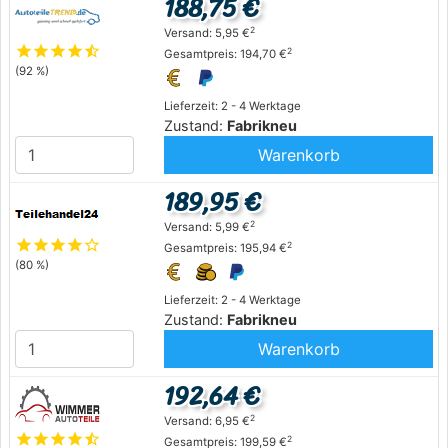
188,75 €
2
Versand: 5,95 €
star
star
star
star
star_half
2
Gesamtpreis: 194,70 €
(92 %)
Lieferzeit: 2 - 4 Werktage
Zustand:
Fabrikneu
Warenkorb
189,95 €
2
Versand: 5,99 €
star
star
star
star
star_outline
2
Gesamtpreis: 195,94 €
(80 %)
Lieferzeit: 2 - 4 Werktage
Zustand:
Fabrikneu
Warenkorb
192,64 €
2
Versand: 6,95 €
star
star
star
star
star_half
2
Gesamtpreis: 199,59 €