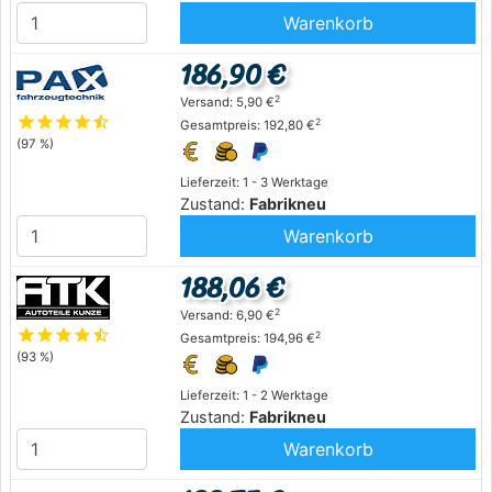
Warenkorb
186,90 €
2
Versand: 5,90 €
star
star
star
star
star_half
2
Gesamtpreis: 192,80 €
(97 %)
Lieferzeit: 1 - 3 Werktage
Zustand:
Fabrikneu
Warenkorb
188,06 €
2
Versand: 6,90 €
star
star
star
star
star_half
2
Gesamtpreis: 194,96 €
(93 %)
Lieferzeit: 1 - 2 Werktage
Zustand:
Fabrikneu
Warenkorb