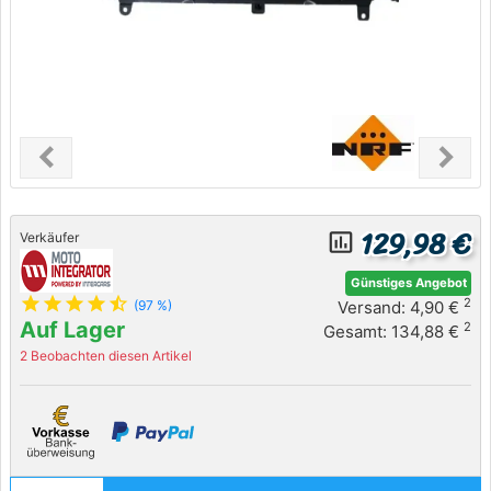
chevron_left
chevron_right
Previous
Next
129,98 €
insert_chart_outlined
Verkäufer
Günstiges Angebot
star
star
star
star
star_half
2
Versand: 4,90 €
(97 %)
Auf Lager
2
Gesamt: 134,88 €
2 Beobachten diesen Artikel