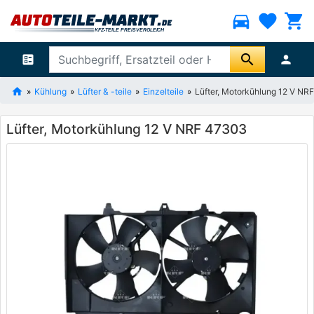
directions_car
favorite
shopping_cart
search
ballot
person
Kühlung
Lüfter & -teile
Einzelteile
Lüfter, Motorkühlung 12 V NR
Lüfter, Motorkühlung 12 V NRF 47303