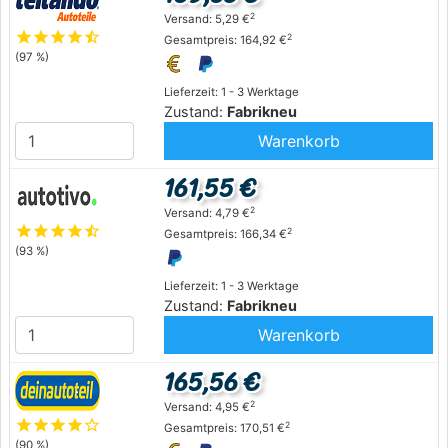
2
Versand: 5,29 €
star
star
star
star
star_half
2
Gesamtpreis: 164,92 €
(97 %)
Lieferzeit: 1 - 3 Werktage
Zustand:
Fabrikneu
Warenkorb
161,55 €
2
Versand: 4,79 €
star
star
star
star
star_half
2
Gesamtpreis: 166,34 €
(93 %)
Lieferzeit: 1 - 3 Werktage
Zustand:
Fabrikneu
Warenkorb
165,56 €
2
Versand: 4,95 €
star
star
star
star
star_outline
2
Gesamtpreis: 170,51 €
(90 %)