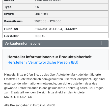
3.5
206 / 280
10/2003 - 12/2006
3144084, 3144094, 3144ABY
NISSAN
Verkäuferinformationen
350Z Coupe (Z33)
3.5
Hersteller Informationen zur Produktsicherheit
221 / 301
Hersteller / Verantwortliche Person (EU)
09/2002 - 12/2008
3144ABZ
Hinweis: Bitte prüfen Sie, ob das über Autoteile-Markt.de identifizierte
Ersatzteil auch tatsächlich dem gesuchten Ersatzteil entspricht. Ggf. sind
NISSAN
ergänzende Informationen notwendig, um sicherzustellen, dass das
350Z Roadster (Z33)
gewählte Ersatzteil auch in das gewünschte Fahrzeug passt. Bei Fragen
zum Ersatzteil wenden Sie sich bitte direkt an den Anbieter
3.5
MOTOINTEGRATOR
221 / 301
Alle Preisangaben in Euro inkl. MwSt.
11/2004 - 01/2007