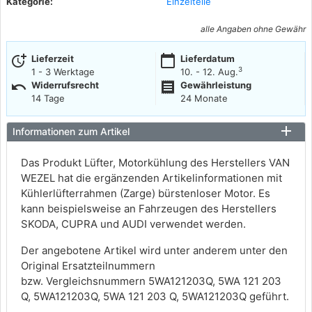
Kategorie:
Einzelteile
alle Angaben ohne Gewähr
more_time
calendar_today
Lieferzeit
Lieferdatum
3
1 - 3 Werktage
10. - 12. Aug.
undo
receipt
Widerrufsrecht
Gewährleistung
14 Tage
24 Monate
Informationen zum Artikel
Das Produkt Lüfter, Motorkühlung des Herstellers VAN
WEZEL hat die ergänzenden Artikelinformationen mit
Kühlerlüfterrahmen (Zarge) bürstenloser Motor. Es
kann beispielsweise an Fahrzeugen des Herstellers
SKODA, CUPRA und AUDI verwendet werden.
Der angebotene Artikel wird unter anderem unter den
Original Ersatzteilnummern
bzw. Vergleichsnummern 5WA121203Q, 5WA 121 203
Q, 5WA121203Q, 5WA 121 203 Q, 5WA121203Q geführt.