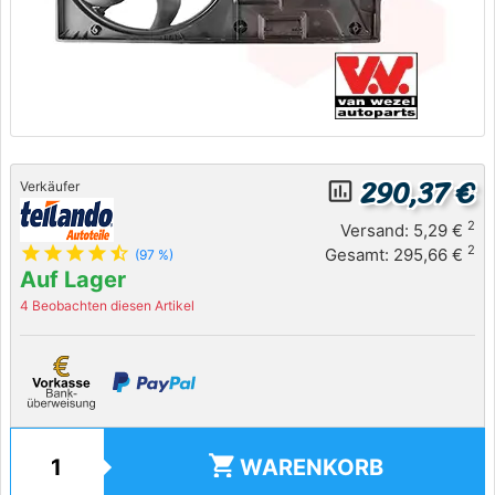
290,37 €
insert_chart_outlined
Verkäufer
2
Versand: 5,29 €
star
star
star
star
star_half
2
Gesamt: 295,66 €
(97 %)
Auf Lager
4 Beobachten diesen Artikel
shopping_cart
WARENKORB