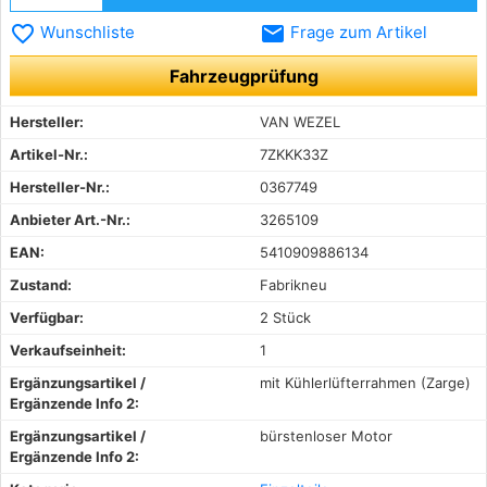
favorite_border
email
Wunschliste
Frage zum Artikel
Fahrzeugprüfung
Hersteller:
VAN WEZEL
Artikel-Nr.:
7ZKKK33Z
Hersteller-Nr.:
0367749
Anbieter Art.-Nr.:
3265109
EAN:
5410909886134
Zustand:
Fabrikneu
Verfügbar:
2 Stück
Verkaufseinheit:
1
Ergänzungsartikel /
mit Kühlerlüfterrahmen (Zarge)
Ergänzende Info 2:
Ergänzungsartikel /
bürstenloser Motor
Ergänzende Info 2: