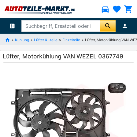
directions_car
favorite
shopping_cart
search
ballot
person
Kühlung
Lüfter & -teile
Einzelteile
Lüfter, Motorkühlung VAN W
Lüfter, Motorkühlung VAN WEZEL 0367749