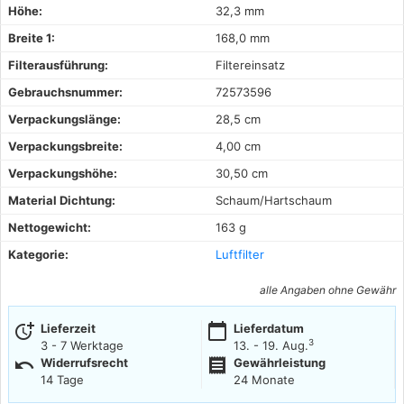
Höhe:
32,3 mm
Breite 1:
168,0 mm
Filterausführung:
Filtereinsatz
Gebrauchsnummer:
72573596
Verpackungslänge:
28,5 cm
Verpackungsbreite:
4,00 cm
Verpackungshöhe:
30,50 cm
Material Dichtung:
Schaum/Hartschaum
Nettogewicht:
163 g
Kategorie:
Luftfilter
alle Angaben ohne Gewähr
more_time
calendar_today
Lieferzeit
Lieferdatum
3
3 - 7 Werktage
13. - 19. Aug.
undo
receipt
Widerrufsrecht
Gewährleistung
14 Tage
24 Monate