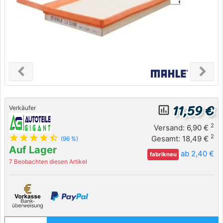
chevron_left
chevron_right
Previous
Next
11,59 €
insert_chart_outlined
Verkäufer
2
Versand: 6,90 €
star
star
star
star
star_half
2
Gesamt: 18,49 €
(96 %)
Auf Lager
ab 2,40 €
fabrikneu
7 Beobachten diesen Artikel