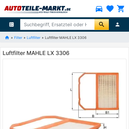
directions_car
favorite
shopping_cart
search
ballot
person
Filter
Luftfilter
Luftfilter MAHLE LX 3306
Luftfilter MAHLE LX 3306