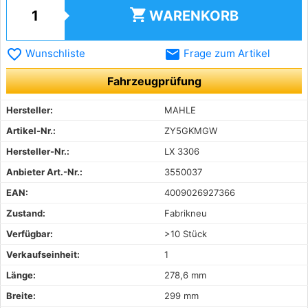
shopping_cart
WARENKORB
favorite_border
email
Wunschliste
Frage zum Artikel
Fahrzeugprüfung
Hersteller:
MAHLE
Artikel-Nr.:
ZY5GKMGW
Hersteller-Nr.:
LX 3306
Anbieter Art.-Nr.:
3550037
EAN:
4009026927366
Zustand:
Fabrikneu
Verfügbar:
>10 Stück
Verkaufseinheit:
1
Länge:
278,6 mm
Breite:
299 mm