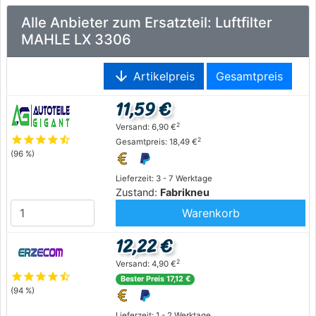
Alle Anbieter zum Ersatzteil: Luftfilter
MAHLE LX 3306
arrow_downward
Artikelpreis
Gesamtpreis
11,59 €
2
Versand: 6,90 €
star
star
star
star
star_half
2
Gesamtpreis: 18,49 €
(96 %)
Lieferzeit: 3 - 7 Werktage
Zustand:
Fabrikneu
Warenkorb
12,22 €
2
Versand: 4,90 €
star
star
star
star
star_half
Bester Preis 17,12 €
(94 %)
Lieferzeit: 1 - 2 Werktage