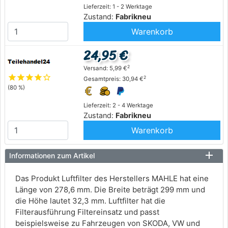
Lieferzeit: 1 - 2 Werktage
Zustand:
Fabrikneu
Warenkorb
24,95 €
2
Versand: 5,99 €
star
star
star
star
star_outline
2
Gesamtpreis: 30,94 €
(80 %)
Lieferzeit: 2 - 4 Werktage
Zustand:
Fabrikneu
Warenkorb
Informationen zum Artikel
Das Produkt Luftfilter des Herstellers MAHLE hat eine
Länge von 278,6 mm. Die Breite beträgt 299 mm und
die Höhe lautet 32,3 mm. Luftfilter hat die
Filterausführung Filtereinsatz und passt
beispielsweise zu Fahrzeugen von SKODA, VW und