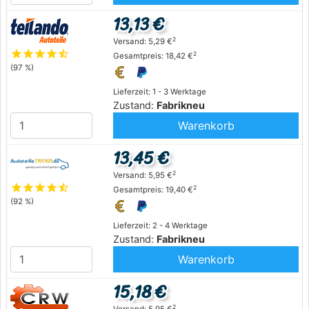
13,13 €
2
Versand: 5,29 €
star
star
star
star
star_half
2
Gesamtpreis: 18,42 €
(97 %)
Lieferzeit: 1 - 3 Werktage
Zustand:
Fabrikneu
Warenkorb
13,45 €
2
Versand: 5,95 €
star
star
star
star
star_half
2
Gesamtpreis: 19,40 €
(92 %)
Lieferzeit: 2 - 4 Werktage
Zustand:
Fabrikneu
Warenkorb
15,18 €
2