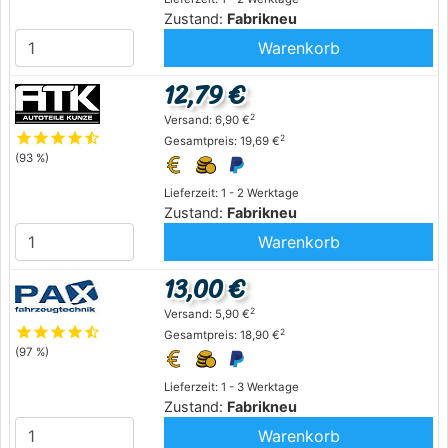
Zustand:
Fabrikneu
Warenkorb
12,79 €
2
Versand: 6,90 €
star
star
star
star
star_half
2
Gesamtpreis: 19,69 €
(93 %)
Lieferzeit: 1 - 2 Werktage
Zustand:
Fabrikneu
Warenkorb
13,00 €
2
Versand: 5,90 €
star
star
star
star
star_half
2
Gesamtpreis: 18,90 €
(97 %)
Lieferzeit: 1 - 3 Werktage
Zustand:
Fabrikneu
Warenkorb