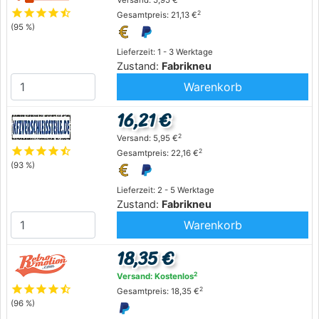
Versand: 5,95 €
star
star
star
star
star_half
2
Gesamtpreis: 21,13 €
(95 %)
Lieferzeit: 1 - 3 Werktage
Zustand:
Fabrikneu
Warenkorb
16,21 €
2
Versand: 5,95 €
star
star
star
star
star_half
2
Gesamtpreis: 22,16 €
(93 %)
Lieferzeit: 2 - 5 Werktage
Zustand:
Fabrikneu
Warenkorb
18,35 €
2
Versand: Kostenlos
star
star
star
star
star_half
2
Gesamtpreis: 18,35 €
(96 %)