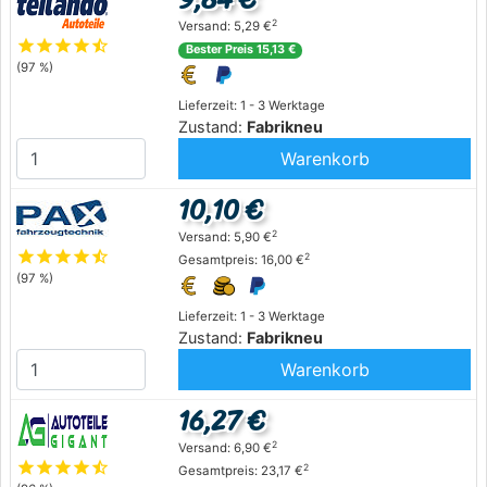
2
Versand: 5,29 €
star
star
star
star
star_half
Bester Preis 15,13 €
(97 %)
Lieferzeit: 1 - 3 Werktage
Zustand:
Fabrikneu
Warenkorb
10,10 €
2
Versand: 5,90 €
star
star
star
star
star_half
2
Gesamtpreis: 16,00 €
(97 %)
Lieferzeit: 1 - 3 Werktage
Zustand:
Fabrikneu
Warenkorb
16,27 €
2
Versand: 6,90 €
star
star
star
star
star_half
2
Gesamtpreis: 23,17 €