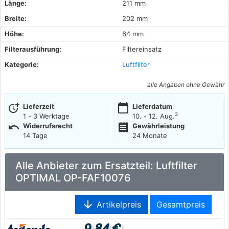
Länge:
211 mm
Breite:
202 mm
Höhe:
64 mm
Filterausführung:
Filtereinsatz
Kategorie:
Luftfilter
alle Angaben ohne Gewähr
more_time
calendar_today
Lieferzeit
Lieferdatum
3
1 - 3 Werktage
10. - 12. Aug.
undo
receipt
Widerrufsrecht
Gewährleistung
14 Tage
24 Monate
Alle Anbieter zum Ersatzteil: Luftfilter
OPTIMAL OP-FAF10076
arrow_downward
Artikelpreis
Gesamtpreis
9,84 €