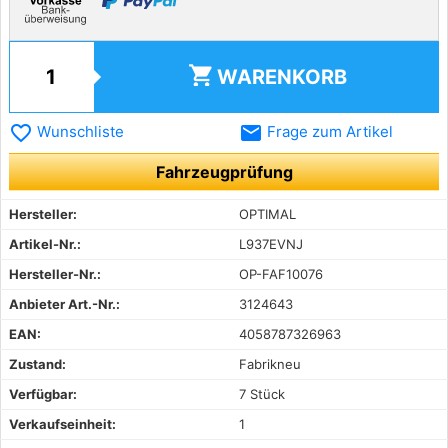
shopping_cart
WARENKORB
favorite_border
email
Wunschliste
Frage zum Artikel
Fahrzeugprüfung
Hersteller:
OPTIMAL
Artikel-Nr.:
L937EVNJ
Hersteller-Nr.:
OP-FAF10076
Anbieter Art.-Nr.:
3124643
EAN:
4058787326963
Zustand:
Fabrikneu
Verfügbar:
7 Stück
Verkaufseinheit:
1