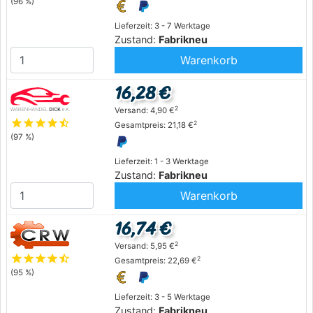
(96 %)
Lieferzeit: 3 - 7 Werktage
Zustand:
Fabrikneu
Warenkorb
16,28 €
2
Versand: 4,90 €
star
star
star
star
star_half
2
Gesamtpreis: 21,18 €
(97 %)
Lieferzeit: 1 - 3 Werktage
Zustand:
Fabrikneu
Warenkorb
16,74 €
2
Versand: 5,95 €
star
star
star
star
star_half
2
Gesamtpreis: 22,69 €
(95 %)
Lieferzeit: 3 - 5 Werktage
Zustand:
Fabrikneu