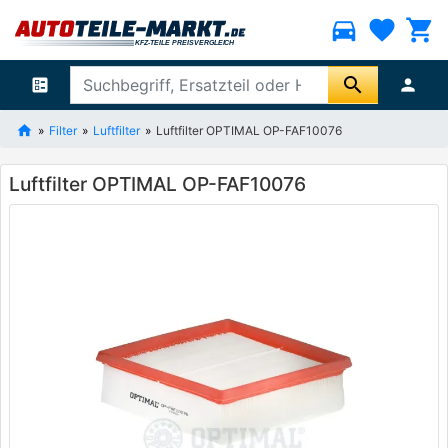
directions_car
favorite
shopping_cart
search
ballot
person
Filter
Luftfilter
Luftfilter OPTIMAL OP-FAF10076
Luftfilter OPTIMAL OP-FAF10076