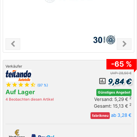
chevron_left
chevron_right
Previous
Next
-65 %
Verkäufer
UVP: 28,50 €
9,84 €
insert_chart_outlined
star
star
star
star
star_half
(97 %)
Auf Lager
Günstiges Angebot
2
Versand: 5,29 €
4 Beobachten diesen Artikel
2
Gesamt: 15,13 €
ab 3,28 €
fabrikneu