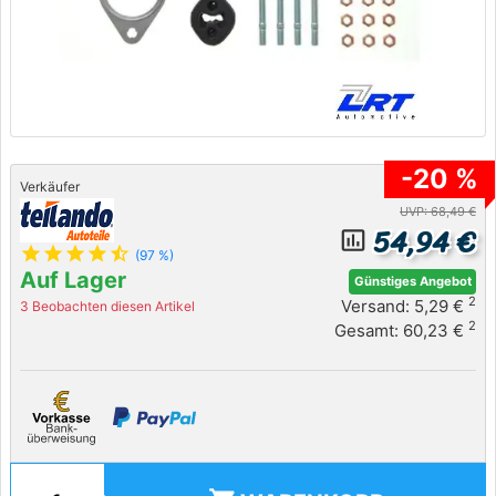
-20 %
Verkäufer
UVP: 68,49 €
54,94 €
insert_chart_outlined
star
star
star
star
star_half
(97 %)
Auf Lager
Günstiges Angebot
2
Versand: 5,29 €
3 Beobachten diesen Artikel
2
Gesamt: 60,23 €