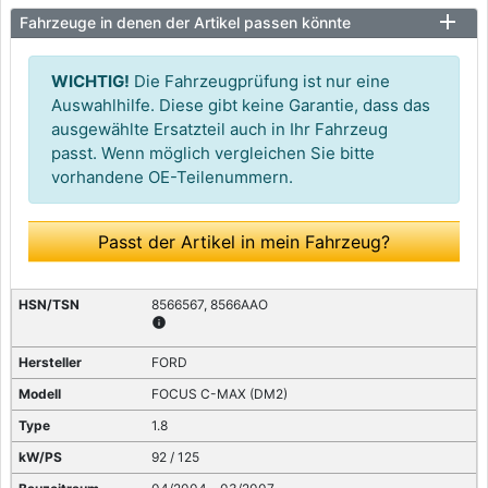
Fahrzeuge in denen der Artikel passen könnte
WICHTIG!
Die Fahrzeugprüfung ist nur eine
Auswahlhilfe. Diese gibt keine Garantie, dass das
ausgewählte Ersatzteil auch in Ihr Fahrzeug
passt. Wenn möglich vergleichen Sie bitte
vorhandene OE-Teilenummern.
Passt der Artikel in mein Fahrzeug?
8566567, 8566AAO
info
FORD
FOCUS C-MAX (DM2)
1.8
92 / 125