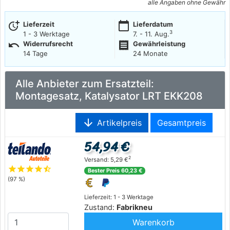
alle Angaben ohne Gewähr
more_time
calendar_today
Lieferzeit
Lieferdatum
3
1 - 3 Werktage
7. - 11. Aug.
undo
receipt
Widerrufsrecht
Gewährleistung
14 Tage
24 Monate
Alle Anbieter zum Ersatzteil:
Montagesatz, Katalysator LRT EKK208
arrow_downward
Artikelpreis
Gesamtpreis
54,94 €
2
Versand: 5,29 €
star
star
star
star
star_half
Bester Preis 60,23 €
(97 %)
Lieferzeit: 1 - 3 Werktage
Zustand:
Fabrikneu
Warenkorb