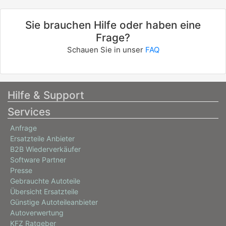
FORD
FOCUS II Turnier (DA_, FFS, DS)
Sie brauchen Hilfe oder haben eine
Frage?
1.8
Schauen Sie in unser
FAQ
92 / 125
03/2006 - 09/2012
Hilfe & Support
Services
Anfrage
Ersatzteile Anbieter
B2B Wiederverkäufer
Software Partner
Presse
Gebrauchte Autoteile
Übersicht Ersatzteile
Günstige Autoteileanbieter
Autoverwertung
KFZ Ratgeber