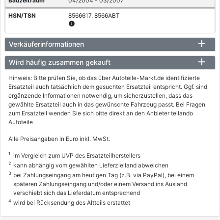
04/2004 - 03/2007
8566617, 8566ABT
info
FORD
Verkäuferinformationen
FOCUS II (DA_, HCP, DP)
Wird häufig zusammen gekauft
1.8
Hinweis: Bitte prüfen Sie, ob das über Autoteile-Markt.de identifizierte
92 / 125
Ersatzteil auch tatsächlich dem gesuchten Ersatzteil entspricht. Ggf. sind
ergänzende Informationen notwendig, um sicherzustellen, dass das
03/2006 - 09/2012
gewählte Ersatzteil auch in das gewünschte Fahrzeug passt. Bei Fragen
zum Ersatzteil wenden Sie sich bitte direkt an den Anbieter teilando
8566621, 8566AAZ
Autoteile
FORD
Alle Preisangaben in Euro inkl. MwSt.
FOCUS II Stufenheck (DB_, FCH, DH)
1
im Vergleich zum UVP des Ersatzteilherstellers
1.8
2
kann abhängig vom gewählten Lieferzielland abweichen
92 / 125
3
bei Zahlungseingang am heutigen Tag (z.B. via PayPal), bei einem
späteren Zahlungseingang und/oder einem Versand ins Ausland
03/2006 - 09/2012
verschiebt sich das Lieferdatum entsprechend
8566618, 8566ABU
4
wird bei Rücksendung des Altteils erstattet
info