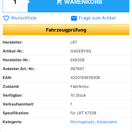
shopping_cart
WARENKORB
favorite_border
email
Wunschliste
Frage zum Artikel
Fahrzeugprüfung
Hersteller:
LRT
Artikel-Nr.:
G4GERY6G
Hersteller-Nr.:
EKK208
Anbieter Art.-Nr.:
997947
EAN:
4250193618308
Zustand:
Fabrikneu
Verfügbar:
10 Stück
Verkaufseinheit:
1
Spezifikation:
für LRT K7208
Kategorie:
Montagesatz, Katalysator