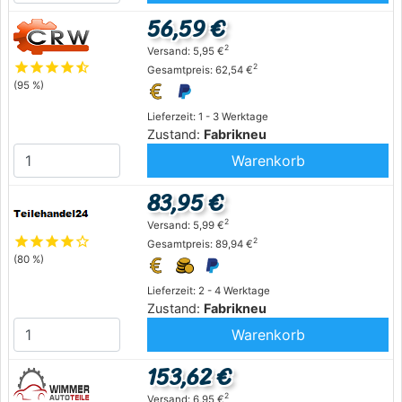
56,59 €
2
Versand: 5,95 €
star
star
star
star
star_half
2
Gesamtpreis: 62,54 €
(95 %)
Lieferzeit: 1 - 3 Werktage
Zustand:
Fabrikneu
Warenkorb
83,95 €
2
Versand: 5,99 €
star
star
star
star
star_outline
2
Gesamtpreis: 89,94 €
(80 %)
Lieferzeit: 2 - 4 Werktage
Zustand:
Fabrikneu
Warenkorb
153,62 €
2
Versand: 6,95 €