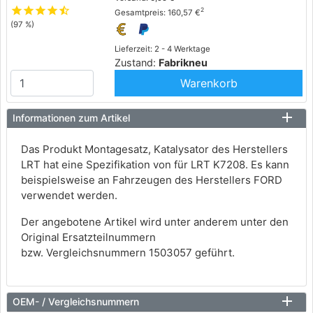
star
star
star
star
star_half
2
Gesamtpreis: 160,57 €
(97 %)
Lieferzeit: 2 - 4 Werktage
Zustand:
Fabrikneu
Warenkorb
Informationen zum Artikel
Das Produkt Montagesatz, Katalysator des Herstellers
LRT hat eine Spezifikation von für LRT K7208. Es kann
beispielsweise an Fahrzeugen des Herstellers FORD
verwendet werden.
Der angebotene Artikel wird unter anderem unter den
Original Ersatzteilnummern
bzw. Vergleichsnummern 1503057 geführt.
OEM- / Vergleichsnummern