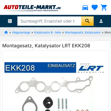
directions_car
favorite
shopping_cart
search
ballot
person
Abgasanlage
Katalysator & -teile
Montagesatz, Katalysator
Mont
Montagesatz, Katalysator LRT EKK208