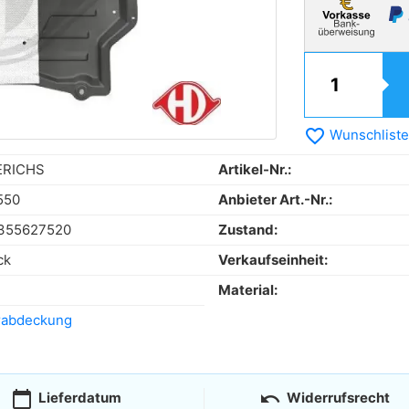
favorite_border
Wunschliste
ERICHS
Artikel-Nr.:
550
Anbieter Art.-Nr.:
355627520
Zustand:
ck
Verkaufseinheit:
Material:
rabdeckung
calendar_today
undo
Lieferdatum
Widerrufsrecht