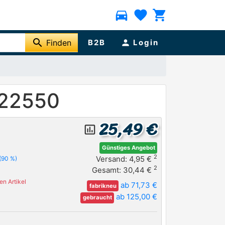
directions_car
favorite
shopping_cart
search
Finden
B2B
person
Login
022550
25,49 €
insert_chart_outlined
Günstiges Angebot
2
Versand: 4,95 €
(90 %)
2
Gesamt: 30,44 €
n Artikel
ab 71,73 €
fabrikneu
ab 125,00 €
gebraucht