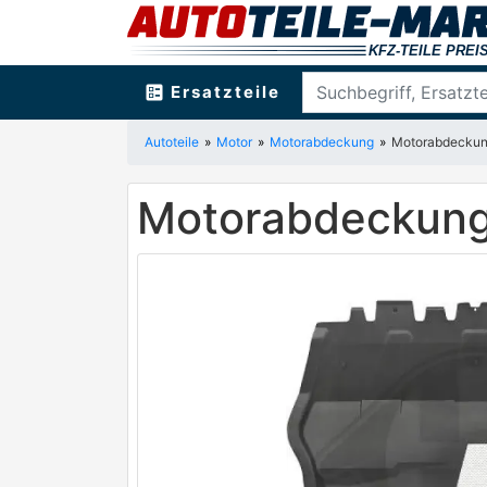
ballot
Ersatzteile
Autoteile
Motor
Motorabdeckung
Motorabdeckun
Motorabdeckung