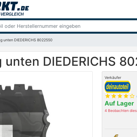
g unten DIEDERICHS 8022550
 unten DIEDERICHS 8
Verkäufer
star
star
star
star
star_outline
Auf Lager
4 Beobachten diese