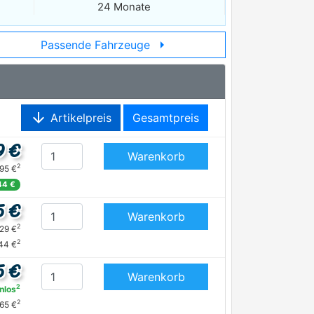
24 Monate
arrow_right
Passende Fahrzeuge
arrow_downward
Artikelpreis
Gesamtpreis
9 €
Warenkorb
2
,95 €
44 €
5 €
Warenkorb
2
,29 €
2
44 €
5 €
Warenkorb
2
nlos
2
65 €