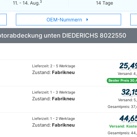
3
11. - 14. Aug.
14 Tage
arrow_right
OEM-Nummern
 Motorabdeckung unten DIEDERICHS 8022550
25,4
Lieferzeit: 2 - 5 Werktage
Zustand:
Fabrikneu
Versand: 4
Bester Preis 30,
32,1
Lieferzeit: 1 - 3 Werktage
Zustand:
Fabrikneu
Versand: 5
Gesamtpreis: 37,
44,6
Lieferzeit: 1 - 2 Werktage
Zustand:
Fabrikneu
Versand: Koste
Gesamtpreis: 44,