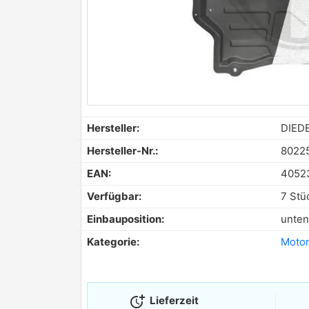
Hersteller:
DIED
Hersteller-Nr.:
8022
EAN:
4052
Verfügbar:
7 Stü
Einbauposition:
unten
Kategorie:
Moto
more_time
Lieferzeit