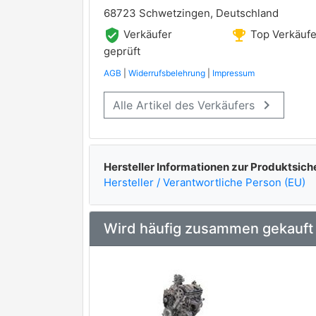
68723 Schwetzingen, Deutschland
verified_user
emoji_events
Verkäufer
Top Verkäufe
geprüft
AGB
|
Widerrufsbelehrung
|
Impressum
keyboard_arrow_right
Alle Artikel des Verkäufers
Hersteller Informationen zur Produktsich
Hersteller / Verantwortliche Person (EU)
Wird häufig zusammen gekauft