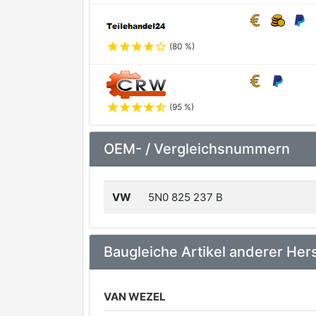
star
star
star
star
star_outline
(80 %)
star
star
star
star
star_half
(95 %)
OEM- / Vergleichsnummern
VW
5N0 825 237 B
Baugleiche Artikel anderer Hers
VAN WEZEL