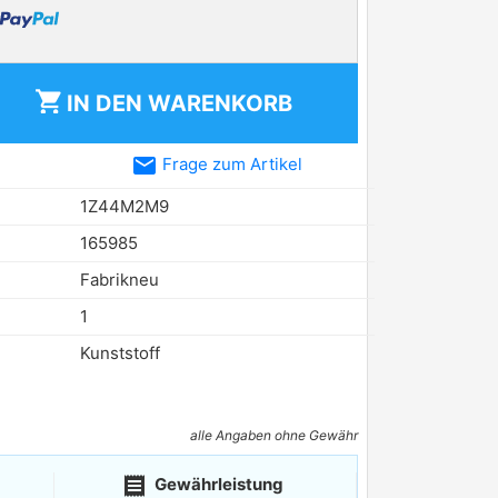
shopping_cart
IN DEN
WARENKORB
email
Frage zum Artikel
1Z44M2M9
165985
Fabrikneu
1
Kunststoff
alle Angaben ohne Gewähr
receipt
Gewährleistung