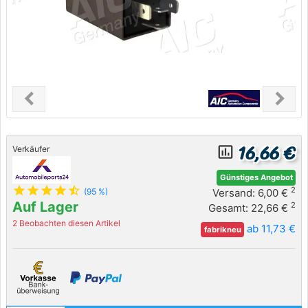
chevron_left
chevron_right
Previous
Next
16,66 €
insert_chart_outlined
Verkäufer
Günstiges Angebot
star
star
star
star
star_half
2
Versand: 6,00 €
(95 %)
Auf Lager
2
Gesamt: 22,66 €
2 Beobachten diesen Artikel
ab 11,73 €
fabrikneu