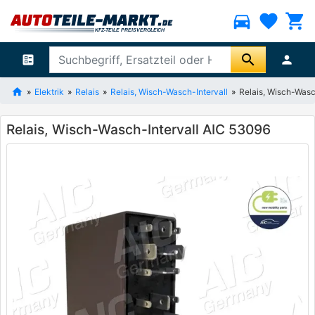
directions_car
favorite
shopping_cart
search
ballot
person
Elektrik
Relais
Relais, Wisch-Wasch-Intervall
Relais, Wisch-Wasc
Relais, Wisch-Wasch-Intervall AIC 53096