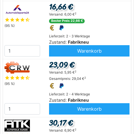
16,66 €
2
Versand: 6,00 €
star
star
star
star
star_half
Bester Preis 22,66 €
(95 %)
Lieferzeit: 2 - 3 Werktage
Zustand:
Fabrikneu
Warenkorb
23,09 €
2
Versand: 5,95 €
star
star
star
star
star_half
2
Gesamtpreis: 29,04 €
(95 %)
Lieferzeit: 2 - 4 Werktage
Zustand:
Fabrikneu
Warenkorb
30,17 €
2
Versand: 6,90 €