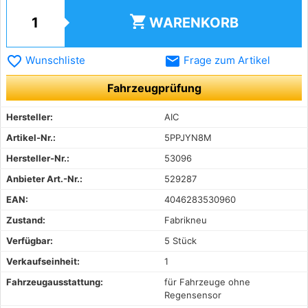
shopping_cart
WARENKORB
favorite_border
email
Wunschliste
Frage zum Artikel
Fahrzeugprüfung
Hersteller:
AIC
Artikel-Nr.:
5PPJYN8M
Hersteller-Nr.:
53096
Anbieter Art.-Nr.:
529287
EAN:
4046283530960
Zustand:
Fabrikneu
Verfügbar:
5 Stück
Verkaufseinheit:
1
Fahrzeugausstattung:
für Fahrzeuge ohne
Regensensor