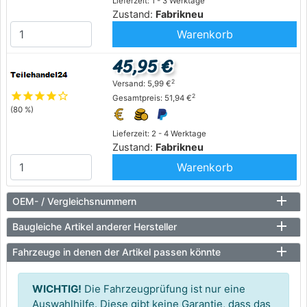
Lieferzeit: 1 - 3 Werktage
Zustand:
Fabrikneu
Warenkorb
45,95 €
2
Versand: 5,99 €
star
star
star
star
star_outline
2
Gesamtpreis: 51,94 €
(80 %)
Lieferzeit: 2 - 4 Werktage
Zustand:
Fabrikneu
Warenkorb
OEM- / Vergleichsnummern
Baugleiche Artikel anderer Hersteller
Fahrzeuge in denen der Artikel passen könnte
WICHTIG!
Die Fahrzeugprüfung ist nur eine
Auswahlhilfe. Diese gibt keine Garantie, dass das