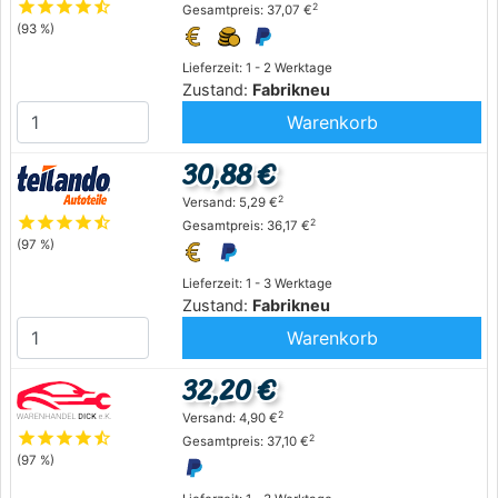
star
star
star
star
star_half
2
Gesamtpreis: 37,07 €
(93 %)
Lieferzeit: 1 - 2 Werktage
Zustand:
Fabrikneu
Warenkorb
30,88 €
2
Versand: 5,29 €
star
star
star
star
star_half
2
Gesamtpreis: 36,17 €
(97 %)
Lieferzeit: 1 - 3 Werktage
Zustand:
Fabrikneu
Warenkorb
32,20 €
2
Versand: 4,90 €
star
star
star
star
star_half
2
Gesamtpreis: 37,10 €
(97 %)