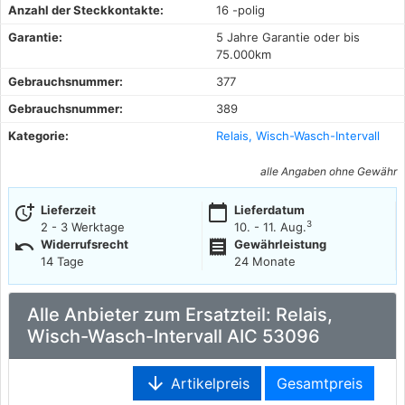
Anzahl der Steckkontakte:
16 -polig
Garantie:
5 Jahre Garantie oder bis
75.000km
Gebrauchsnummer:
377
Gebrauchsnummer:
389
Kategorie:
Relais, Wisch-Wasch-Intervall
alle Angaben ohne Gewähr
more_time
calendar_today
Lieferzeit
Lieferdatum
3
2 - 3 Werktage
10. - 11. Aug.
undo
receipt
Widerrufsrecht
Gewährleistung
14 Tage
24 Monate
Alle Anbieter zum Ersatzteil: Relais,
Wisch-Wasch-Intervall AIC 53096
arrow_downward
Artikelpreis
Gesamtpreis