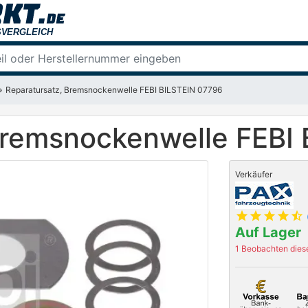
Reparatursatz, Bremsnockenwelle FEBI BILSTEIN 07796
Bremsnockenwelle FEBI
Verkäufer
star
star
star
star
star_half
Auf Lager
1 Beobachten diese