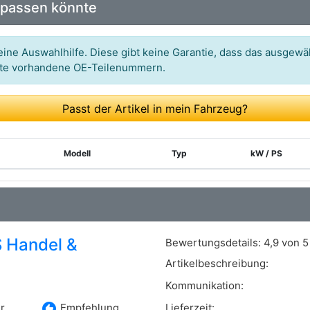
 passen könnte
Art.-Nr.: 12002
Art.-Nr.: 03.020.2001.001
ine Auswahlhilfe. Diese gibt keine Garantie, dass das ausgewäh
itte vorhandene OE-Teilenummern.
Art.-Nr.: 85-07033-SX
Passt der Artikel in mein Fahrzeug?
Modell
Typ
kW / PS
 Handel &
Bewertungsdetails:
4,9 von 5
Artikelbeschreibung:
Kommunikation:
recommend
r
Empfehlung
Lieferzeit: