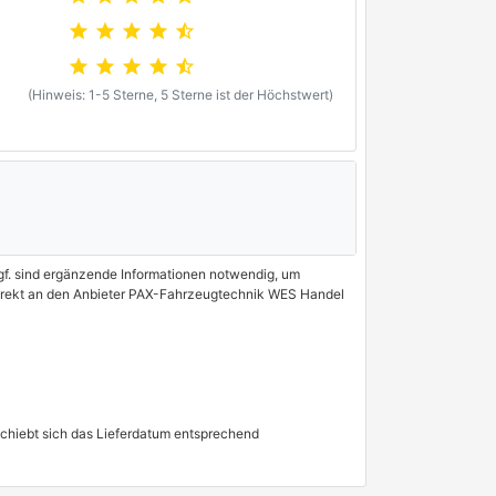
star
star
star
star
star_half
star
star
star
star
star_half
(Hinweis: 1-5 Sterne, 5 Sterne ist der Höchstwert)
 Ggf. sind ergänzende Informationen notwendig, um
 direkt an den Anbieter PAX-Fahrzeugtechnik WES Handel
schiebt sich das Lieferdatum entsprechend