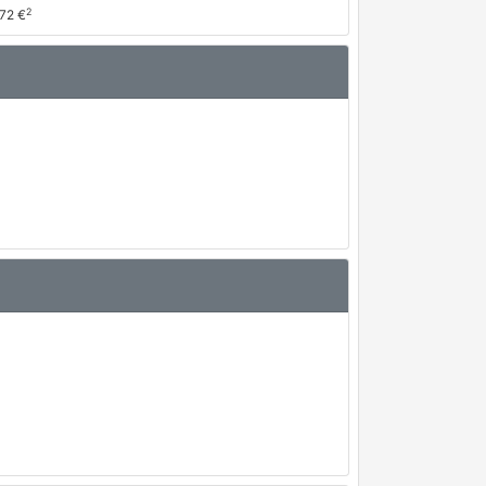
2
,72 €