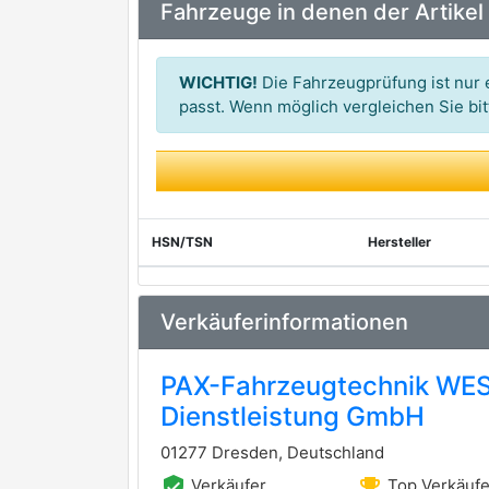
Fahrzeuge in denen der Artikel
SEM LASTIK
ST-TEMPLIN
WICHTIG!
Die Fahrzeugprüfung ist nur e
STELLOX
passt. Wenn möglich vergleichen Sie b
HSN/TSN
Hersteller
Verkäuferinformationen
PAX-Fahrzeugtechnik WES
Dienstleistung GmbH
01277 Dresden, Deutschland
verified_user
emoji_events
Verkäufer
Top Verkäufe