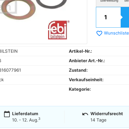
favorite_border
Wunschliste
BILSTEIN
Artikel-Nr.:
6
Anbieter Art.-Nr.:
816077961
Zustand:
ck
Verkaufseinheit:
Kategorie:
calendar_today
undo
Lieferdatum
Widerrufsrecht
3
10. - 12. Aug.
14 Tage