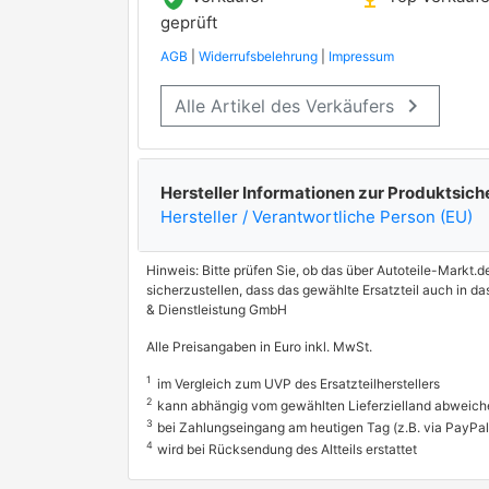
geprüft
AGB
|
Widerrufsbelehrung
|
Impressum
keyboard_arrow_right
Alle Artikel des Verkäufers
Hersteller Informationen zur Produktsich
Hersteller / Verantwortliche Person (EU)
Hinweis: Bitte prüfen Sie, ob das über Autoteile-Markt.d
sicherzustellen, dass das gewählte Ersatzteil auch in 
& Dienstleistung GmbH
Alle Preisangaben in Euro inkl. MwSt.
1
im Vergleich zum UVP des Ersatzteilherstellers
2
kann abhängig vom gewählten Lieferzielland abweich
3
bei Zahlungseingang am heutigen Tag (z.B. via PayPal
4
wird bei Rücksendung des Altteils erstattet