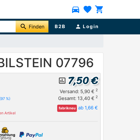
directions_car
favorite
shopping_cart
search
Finden
B2B
person
Login
 BILSTEIN 07796
7,50 €
insert_chart_outlined
2
Versand: 5,90 €
2
Gesamt: 13,40 €
(97 %)
ab 1,66 €
fabrikneu
n Artikel