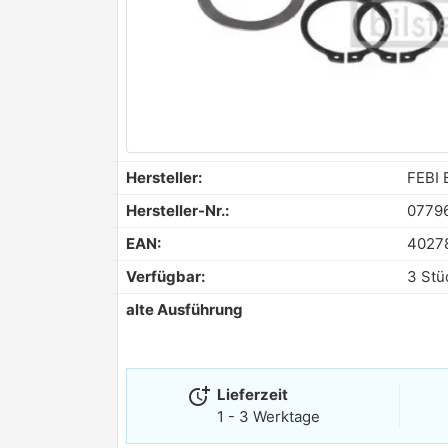
Hersteller:
FEBI 
Hersteller-Nr.:
0779
EAN:
4027
Verfügbar:
3 Stü
alte Ausführung
more_time
Lieferzeit
1 - 3 Werktage