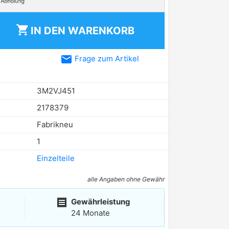
shopping_cart
IN DEN
WARENKORB
email
Frage zum Artikel
3M2VJ451
2178379
Fabrikneu
1
Einzelteile
alle Angaben ohne Gewähr
receipt
Gewährleistung
24 Monate