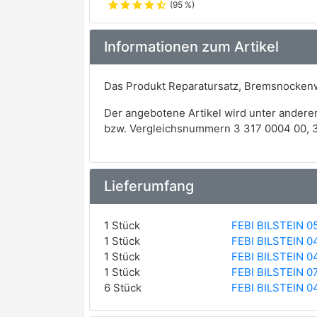
star
star
star
star
star_half
(95 %)
Informationen zum Artikel
Das Produkt Reparatursatz, Bremsnockenwe
Der angebotene Artikel wird unter andere
bzw. Vergleichsnummern 3 317 0004 00, 3
Lieferumfang
1 Stück
FEBI BILSTEIN 0
1 Stück
FEBI BILSTEIN 0
1 Stück
FEBI BILSTEIN 0
1 Stück
FEBI BILSTEIN 0
6 Stück
FEBI BILSTEIN 0