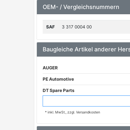
OEM- / Vergleichsnummern
SAF
3 317 0004 00
Baugleiche Artikel anderer Hers
AUGER
PE Automotive
DT Spare Parts
CASALS
* inkl. MwSt., zzgl. Versandkosten
FEBI BILSTEIN
SAMPA