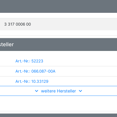
3 317 0006 00
teller
Art.-Nr.: 52223
Art.-Nr.: 066.087-00A
Art.-Nr.: 10.33129
weitere Hersteller
Art.-Nr.: 8846
Art.-Nr.: 7796
Art.-Nr.: 075.505