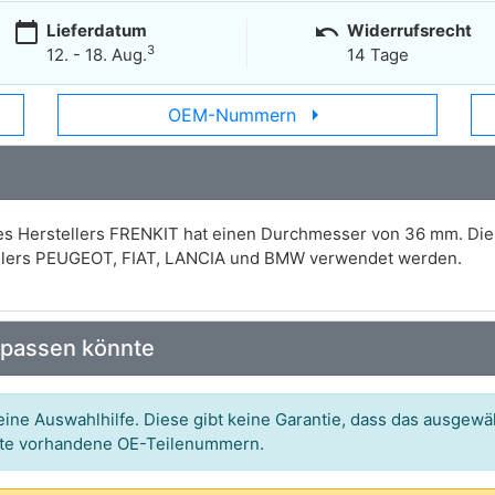
calendar_today
undo
Lieferdatum
Widerrufsrecht
3
12. - 18. Aug.
14 Tage
arrow_right
OEM-Nummern
es Herstellers FRENKIT hat einen Durchmesser von 36 mm. Die V
ellers PEUGEOT, FIAT, LANCIA und BMW verwendet werden.
 passen könnte
ine Auswahlhilfe. Diese gibt keine Garantie, dass das ausgewäh
itte vorhandene OE-Teilenummern.