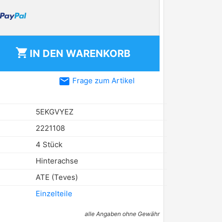
shopping_cart
IN DEN
WARENKORB
email
Frage zum Artikel
5EKGVYEZ
2221108
4 Stück
Hinterachse
ATE (Teves)
Einzelteile
alle Angaben ohne Gewähr