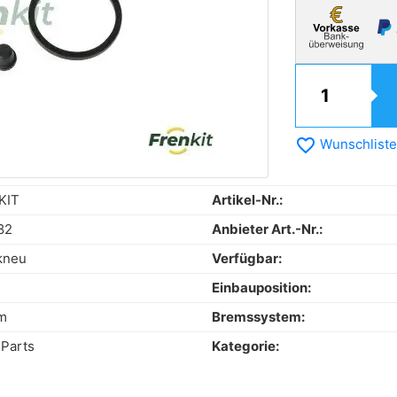
favorite_border
Wunschliste
KIT
Artikel-Nr.:
82
Anbieter Art.-Nr.:
kneu
Verfügbar:
Einbauposition:
m
Bremssystem:
 Parts
Kategorie: