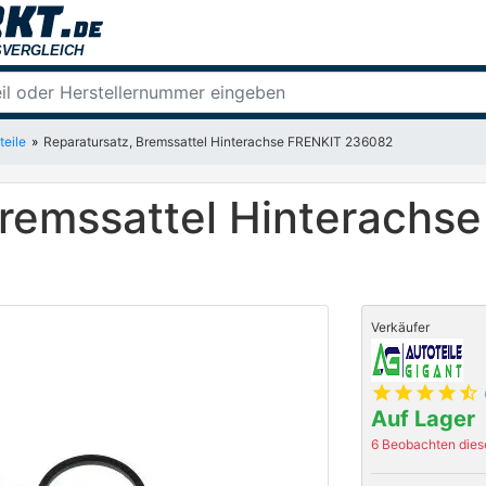
teile
Reparatursatz, Bremssattel Hinterachse FRENKIT 236082
Bremssattel Hinterachs
Verkäufer
star
star
star
star
star_half
Auf Lager
6 Beobachten diese