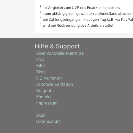
1
im Vergleich zum UVP des Ersatzteilherstellers
2
kann abhängig vom gewählten Lieferzielland abweich
3
bei Zahlungseingang am heutigen Tag (z.B. via PayPal
4
wird bei Rücksendung des Altteils erstattet
Hilfe & Support
Über Autoteile-Markt.de
FAQ
Hilfe
Blog
OE-Nummern
Autoteile Leitfaden
So gehts
Kontakt
Impressum
AGB
Datenschutz