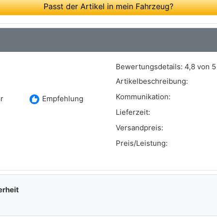
Passt der Artikel in mein Fahrzeug?
Bewertungsdetails:
4,8 von 5
Artikelbeschreibung:
Kommunikation:
recommend
r
Empfehlung
Lieferzeit:
Versandpreis:
Preis/Leistung:
erheit