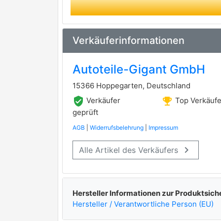
Verkäuferinformationen
Autoteile-Gigant GmbH
15366 Hoppegarten, Deutschland
verified_user
emoji_events
Verkäufer
Top Verkäufe
geprüft
AGB
|
Widerrufsbelehrung
|
Impressum
keyboard_arrow_right
Alle Artikel des Verkäufers
Hersteller Informationen zur Produktsich
Hersteller / Verantwortliche Person (EU)