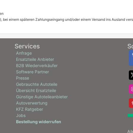
en
), bei einem späteren Zahlungseingang und/oder einem Versand ins Ausland ver
Services
S
Anfrage
Ersatzteile Anbieter
B2B Wiederverkäufer
Software Partner
Presse
Gebrauchte Autoteile
Übersicht Ersatzteile
Günstige Autoteileanbieter
Autoverwertung
KFZ Ratgeber
Jobs
Bestellung widerrufen
Al