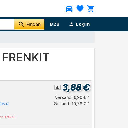
directions_car
favorite
shopping_cart
search
Finden
B2B
person
Login
e FRENKIT
3,88 €
insert_chart_outlined
2
Versand: 6,90 €
2
Gesamt: 10,78 €
(96 %)
n Artikel