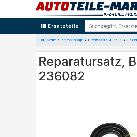
ballot
Ersatzteile
Autoteile
Bremsanlage
Bremssattel & -teile
Einzel
Reparatursatz, 
236082