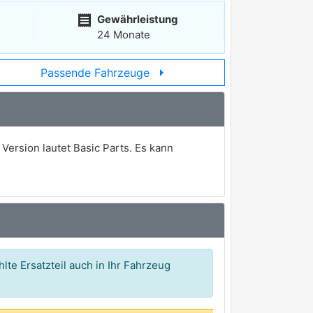
receipt
Gewährleistung
24 Monate
arrow_right
Passende Fahrzeuge
ersion lautet Basic Parts. Es kann
lte Ersatzteil auch in Ihr Fahrzeug